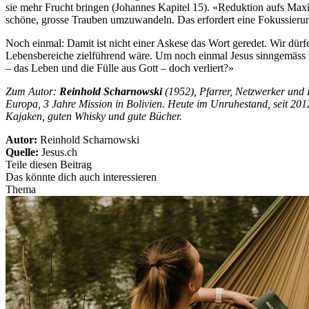
sie mehr Frucht bringen (Johannes Kapitel 15). «Reduktion aufs Maxim
schöne, grosse Trauben umzuwandeln. Das erfordert eine Fokussieru
Noch einmal: Damit ist nicht einer Askese das Wort geredet. Wir dürf
Lebensbereiche zielführend wäre. Um noch einmal Jesus sinngemäss z
– das Leben und die Fülle aus Gott – doch verliert?»
Zum Autor:
Reinhold Scharnowski
(1952), Pfarrer, Netzwerker und
Europa, 3 Jahre Mission in Bolivien. Heute im Unruhestand, seit 2012 
Kajaken, guten Whisky und gute Bücher.
Autor:
Reinhold Scharnowski
Quelle:
Jesus.ch
Teile diesen Beitrag
Das könnte dich auch interessieren
Thema