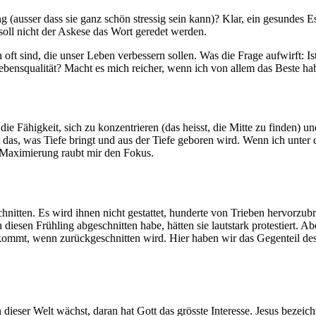
g (ausser dass sie ganz schön stressig sein kann)? Klar, ein gesundes 
soll nicht der Askese das Wort geredet werden.
ft sind, die unser Leben verbessern sollen. Was die Frage aufwirft: Is
Lebensqualität? Macht es mich reicher, wenn ich von allem das Beste ha
ie Fähigkeit, sich zu konzentrieren (das heisst, die Mitte zu finden) 
das, was Tiefe bringt und aus der Tiefe geboren wird. Wenn ich unter d
ge Maximierung raubt mir den Fokus.
nitten. Es wird ihnen nicht gestattet, hunderte von Trieben hervorzu
iesen Frühling abgeschnitten habe, hätten sie lautstark protestiert. Abe
 kommt, wenn zurückgeschnitten wird. Hier haben wir das Gegenteil des
dieser Welt wächst, daran hat Gott das grösste Interesse. Jesus bezeic