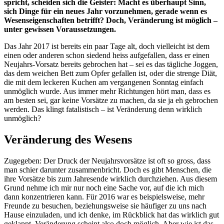
spricht, scheiden sich die Geister: Macht es überhaupt Sinn,
sich Dinge für ein neues Jahr vorzunehmen, gerade wenn es
Wesenseigenschaften betrifft? Doch, Veränderung ist möglich –
unter gewissen Voraussetzungen.
Das Jahr 2017 ist bereits ein paar Tage alt, doch vielleicht ist dem
einen oder anderen schon siedend heiss aufgefallen, dass er einen
Neujahrs-Vorsatz bereits gebrochen hat – sei es das tägliche Joggen,
das dem weichen Bett zum Opfer gefallen ist, oder die strenge Diät,
die mit dem leckeren Kuchen am vergangenen Sonntag einfach
unmöglich wurde. Aus immer mehr Richtungen hört man, dass es
am besten sei, gar keine Vorsätze zu machen, da sie ja eh gebrochen
werden. Das klingt fatalistisch – ist Veränderung denn wirklich
unmöglich?
Veränderung des Wesens
Zugegeben: Der Druck der Neujahrsvorsätze ist oft so gross, dass
man schier darunter zusammenbricht. Doch es gibt Menschen, die
ihre Vorsätze bis zum Jahresende wirklich durchziehen. Aus diesem
Grund nehme ich mir nur noch eine Sache vor, auf die ich mich
dann konzentrieren kann. Für 2016 war es beispielsweise, mehr
Freunde zu besuchen, beziehungsweise sie häufiger zu uns nach
Hause einzuladen, und ich denke, im Rückblick hat das wirklich gut
geklappt. Veränderung scheint also doch möglich. Aber wie ist das