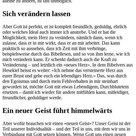
alleine zu ändern, ist fast unmöglich.
Sich verändern lassen
Aber Gott ist perfekt, er ist komplett freundlich, geduldig, ehrlich
oder welches Ideal auch immer ich anstrebe. Und er hat die
Möglichkeit, mein Herz zu verändern, nämlich dann, wenn ich
zulasse, dass er in mir wirkt, dass er an mir arbeitet. Das kann
praktisch so aussehen, dass ich Zeit mit ihm verbringe,
beispielsweise durch das Bibellesen, und so von ihm lerne, wie ich
mich verändern kann. Er schenkt dadurch auch die Kraft zu
Veränderung – und letztlich ein «neues Herz». In dem Bibelvers aus
Hesekiel heisst es weiter: «Ich nehme das versteinerte Herz aus
eurer Brust und gebe euch ein lebendiges Herz.» Das, was durch
den Egoismus und durch mein Fehlverhalten in mir steinhart
geworden ist, möchte Gott mit etwas Lebendigem, Durchblutetem
ersetzen – damit ich wieder für andere mitfühlen kann, mitleidiger,
freundlicher, geduldiger werde.
Ein neuer Geist führt himmelwärts
Aber wofür brauchen wir einen «neuen Geist»? Unser Geist ist der
Teil unserer Individualität – und der Teil in uns, mit dem wir uns in
Verbindung mit Gott setzen können. Wenn Gott uns einen neuen