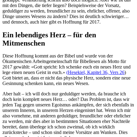
mit den Dingen, die tiefer liegen? Beispielsweise der Vorsatz,
geduldiger zu werden, freundlicher zu sein, ehrlicher, offener, also
Dinge unseres Wesens zu ändern? Dies ist deutlich schwieriger…
und dennoch, auch hier gibt es Hoffnung für 2017.
Ein lebendiges Herz – für den
Mitmenschen
Diese Hoffnung kommt aus der Bibel und wurde von der
Ökumenischen Arbeitsgemeinschaft für Bibellesen als Motto für
2017 gewählt: «Gott spricht: Ich schenke euch ein neues Herz und
lege einen neuen Geist in euch.»
(Hesekiel, Kapitel 36, Vers 26
)
Gott bietet an, dass er nicht das physische Herz, sondern eine neue
Gesinnung schenken kann, ein neues Wesen.
Aber halt – ich will doch nur geduldiger werden, da brauche ich
doch kein komplett neues Herz… oder? Das Problem ist, dass wir
jeden Tag gegen unseren Egoismus ankämpfen, der sich ebenfalls in
unserem Inneren, in unserem Herzen eingenistet hat. Wenn ich mir
also vornehme, mit anderen geduldiger, freundlicher oder ehrlicher
zu werden, mir dies aber in bestimmten Situationen eher Nachteile
bereitet, dann überlege ich schon zweimal, ob ich wirklich
zurückstecke – und schon sind meine Vorsätze am Wanken. Dies