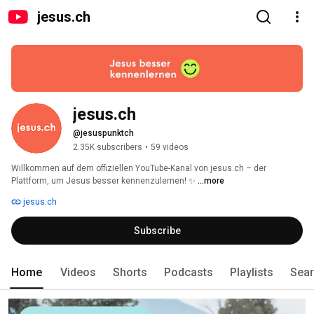
jesus.ch
jesus.ch
@jesuspunktch
2.35K subscribers
•
59 videos
Willkommen auf dem offiziellen YouTube-Kanal von jesus.ch – der 
Plattform, um Jesus besser kennenzulernen! ✨ 
...more
jesus.ch
Subscribe
Home
Videos
Shorts
Podcasts
Playlists
Sea