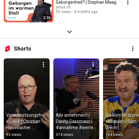
Geborgenheit? | Stephan Maag
jesus.ch
55 views
4 months ago
2:26
Shorts
Voraussetzungsfrei
Alle annehmen? | 
Die Komfortzone 
e Liebe | Christian 
Danny Gassmann | 
verlassen | Sam 
Haslebacher 
#annahme #werte 
Urech | 
|#gleichgültigkeit 
#angst #shorts
#komfortzone 
93 views
574 views
164 views