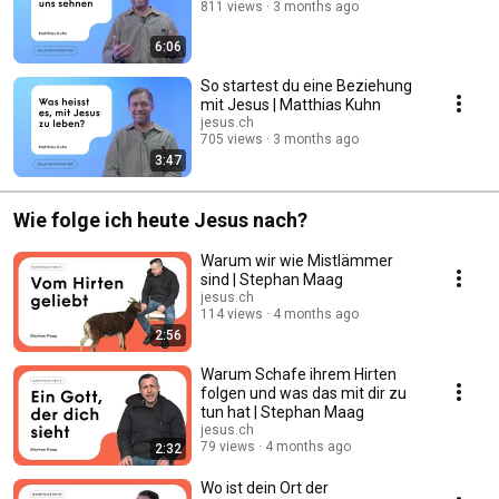
811 views
3 months ago
6:06
So startest du eine Beziehung
mit Jesus | Matthias Kuhn
jesus.ch
705 views
3 months ago
3:47
Wie folge ich heute Jesus nach?
Warum wir wie Mistlämmer
sind | Stephan Maag
jesus.ch
114 views
4 months ago
2:56
Warum Schafe ihrem Hirten
folgen und was das mit dir zu
tun hat | Stephan Maag
jesus.ch
79 views
4 months ago
2:32
Wo ist dein Ort der