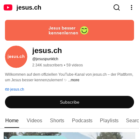
jesus.ch
jesus.ch
@jesuspunktch
2.34K subscribers
•
59 videos
Willkommen auf dem offiziellen YouTube-Kanal von jesus.ch – der Plattform, 
um Jesus besser kennenzulernen! ✨ 
...more
jesus.ch
Subscribe
Home
Videos
Shorts
Podcasts
Playlists
Sear