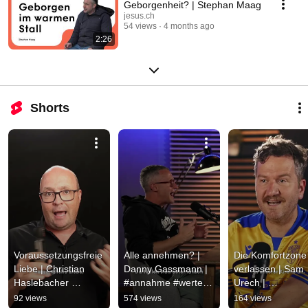
Geborgenheit? | Stephan Maag
jesus.ch
54 views
4 months ago
2:26
Shorts
Voraussetzungsfreie 
Alle annehmen? | 
Die Komfortzone 
Liebe | Christian 
Danny Gassmann | 
verlassen | Sam 
Haslebacher 
#annahme #werte 
Urech | 
|#gleichgültigkeit 
#angst #shorts
#komfortzone 
92 views
574 views
164 views