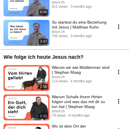
jesus.ch
811 views
3 months ago
6:06
So startest du eine Beziehung
mit Jesus | Matthias Kuhn
jesus.ch
705 views
3 months ago
3:47
Wie folge ich heute Jesus nach?
Warum wir wie Mistlämmer sind
| Stephan Maag
jesus.ch
114 views
4 months ago
2:56
Warum Schafe ihrem Hirten
folgen und was das mit dir zu
tun hat | Stephan Maag
jesus.ch
79 views
4 months ago
2:32
Wo ist dein Ort der