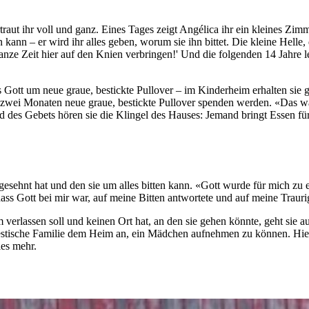
rtraut ihr voll und ganz. Eines Tages zeigt Angélica ihr ein kleines Z
ann – er wird ihr alles geben, worum sie ihn bittet. Die kleine Helle
die ganze Zeit hier auf den Knien verbringen!' Und die folgenden 14 Jah
s Gott um neue graue, bestickte Pullover – im Kinderheim erhalten sie
 zwei Monaten neue graue, bestickte Pullover spenden werden. «Das war
des Gebets hören sie die Klingel des Hauses: Jemand bringt Essen fü
gesehnt hat und den sie um alles bitten kann. «Gott wurde für mich zu e
dass Gott bei mir war, auf meine Bitten antwortete und auf meine Traur
 verlassen soll und keinen Ort hat, an den sie gehen könnte, geht sie a
 estische Familie dem Heim an, ein Mädchen aufnehmen zu können. Hier 
es mehr.