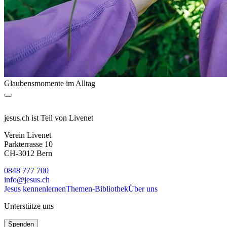
Glaubensmomente im Alltag
jesus.ch ist Teil von Livenet
Verein Livenet
Parkterrasse 10
CH-3012 Bern
0848 777 700
info@jesus.ch
Jesus kennenlernen
Themen-Bibliothek
Über uns
Unterstütze uns
Spenden