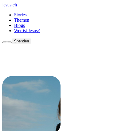
jesus.ch
Stories
Themen
Blogs
Wer ist Jesus?
Spenden