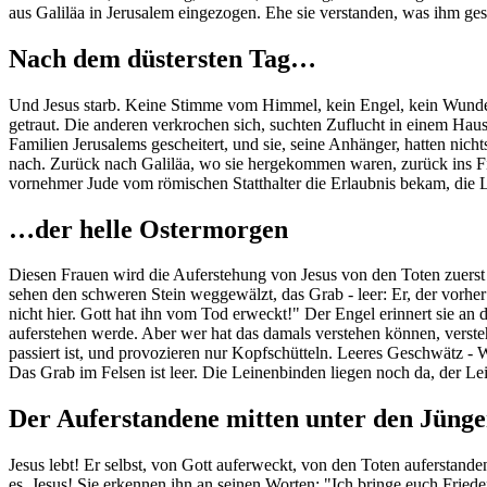
aus Galiläa in Jerusalem eingezogen. Ehe sie verstanden, was ihm g
Nach dem düstersten Tag…
Und Jesus starb. Keine Stimme vom Himmel, kein Engel, kein Wunder.
getraut. Die anderen verkrochen sich, suchten Zuflucht in einem Haus
Familien Jerusalems gescheitert, und sie, seine Anhänger, hatten nicht
nach. Zurück nach Galiläa, wo sie hergekommen waren, zurück ins Fis
vornehmer Jude vom römischen Statthalter die Erlaubnis bekam, die L
…der helle Ostermorgen
Diesen Frauen wird die Auferstehung von Jesus von den Toten zuerst
sehen den schweren Stein weggewälzt, das Grab - leer: Er, der vorher 
nicht hier. Gott hat ihn vom Tod erweckt!" Der Engel erinnert sie an
auferstehen werde. Aber wer hat das damals verstehen können, verste
passiert ist, und provozieren nur Kopfschütteln. Leeres Geschwätz - W
Das Grab im Felsen ist leer. Die Leinenbinden liegen noch da, der Lei
Der Auferstandene mitten unter den Jüng
Jesus lebt! Er selbst, von Gott auferweckt, von den Toten auferstanden,
es, Jesus! Sie erkennen ihn an seinen Worten: "Ich bringe euch Friede