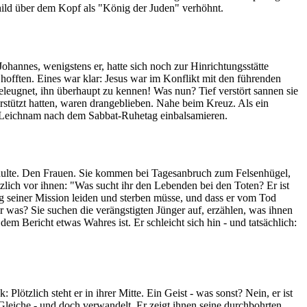
hild über dem Kopf als "König der Juden" verhöhnt.
annes, wenigstens er, hatte sich noch zur Hinrichtungsstätte
 hofften. Eines war klar: Jesus war im Konflikt mit den führenden
 geleugnet, ihn überhaupt zu kennen! Was nun? Tief verstört sannen sie
stützt hatten, waren drangeblieben. Nahe beim Kreuz. Als ein
en Leichnam nach dem Sabbat-Ruhetag einbalsamieren.
schulte. Den Frauen. Sie kommen bei Tagesanbruch zum Felsenhügel,
ötzlich vor ihnen: "Was sucht ihr den Lebenden bei den Toten? Er ist
ung seiner Mission leiden und sterben müsse, und dass er vom Tod
 was? Sie suchen die verängstigten Jünger auf, erzählen, was ihnen
em Bericht etwas Wahres ist. Er schleicht sich hin - und tatsächlich:
Plötzlich steht er in ihrer Mitte. Ein Geist - was sonst? Nein, er ist
 Gleiche - und doch verwandelt. Er zeigt ihnen seine durchbohrten