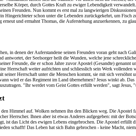
Derselbe Körper, durch Gottes Kraft zu ewiger Lebendigkeit verwandelt
ei seinen Freunden. Nun kommt es erst mal zu langwierigen Diskussione
 ein Hingerichteter schon unter die Lebenden zurückgekehrt, um Fisch z
Tag erneut und ermahnt Thomas, die Auferstehung anzuerkennen, zu glau
en, in denen der Auferstandene seinen Freunden voran geht nach Galilä
d antwortet, der Seelsorger heilt die Wunden, welche jene schreckliche
ck seiner Freunde, die er schon Jahre zuvor Apostel (Gesandte) genannt
eine Herrschaft weiter aufrichten und schliesslich sein Werk vollenden 
it seiner Herrschaft unter die Menschen kommt, sie mit sich versöhnt un
- wann wird er das Regiment im Land übernehmen? Jesus winkt ab. Das is
inauszutragen. "Ihr werdet vom Geist Gottes erfüllt werden", sagt Jesu
zt
in den Himmel auf. Wolken nehmen ihn den Blicken weg. Die Apostel f
ischer Herrscher. Ihnen aber ist etwas Anderes aufgegeben: mit der Bo
gt, ist das Licht des ewigen Lebens eingebrochen. Die Apostel erfüllt d
den schafft! Das Leben hat sich Bahn gebrochen - keine Macht, niema