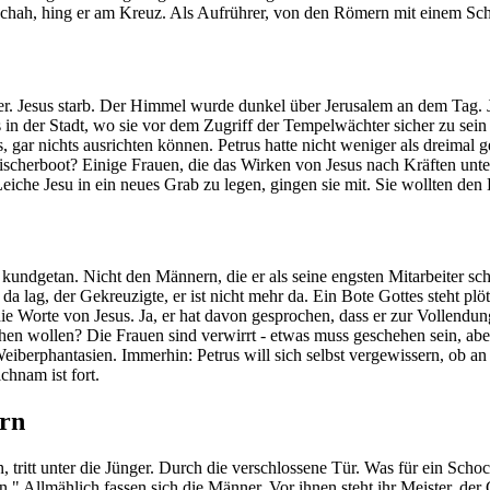
eschah, hing er am Kreuz. Als Aufrührer, von den Römern mit einem Sc
 Jesus starb. Der Himmel wurde dunkel über Jerusalem an dem Tag. Joh
 in der Stadt, wo sie vor dem Zugriff der Tempelwächter sicher zu sein
s, gar nichts ausrichten können. Petrus hatte nicht weniger als dreimal
cherboot? Einige Frauen, die das Wirken von Jesus nach Kräften unter
eiche Jesu in ein neues Grab zu legen, gingen sie mit. Sie wollten d
 kundgetan. Nicht den Männern, die er als seine engsten Mitarbeiter 
da lag, der Gekreuzigte, er ist nicht mehr da. Ein Bote Gottes steht pl
 die Worte von Jesus. Ja, er hat davon gesprochen, dass er zur Vollend
hen wollen? Die Frauen sind verwirrt - etwas muss geschehen sein, aber
eiberphantasien. Immerhin: Petrus will sich selbst vergewissern, ob an d
chnam ist fort.
ern
 tritt unter die Jünger. Durch die verschlossene Tür. Was für ein Schock: 
n." Allmählich fassen sich die Männer. Vor ihnen steht ihr Meister, der