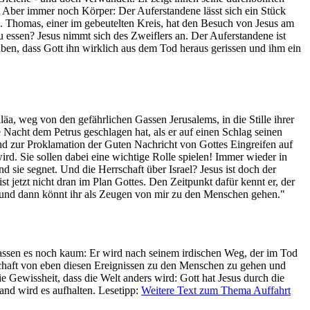
. Aber immer noch Körper: Der Auferstandene lässt sich ein Stück
n. Thomas, einer im gebeutelten Kreis, hat den Besuch von Jesus am
u essen? Jesus nimmt sich des Zweiflers an. Der Auferstandene ist
ben, dass Gott ihn wirklich aus dem Tod heraus gerissen und ihm ein
a, weg von den gefährlichen Gassen Jerusalems, in die Stille ihrer
 Nacht dem Petrus geschlagen hat, als er auf einen Schlag seinen
 und zur Proklamation der Guten Nachricht von Gottes Eingreifen auf
wird. Sie sollen dabei eine wichtige Rolle spielen! Immer wieder in
d sie segnet. Und die Herrschaft über Israel? Jesus ist doch der
t jetzt nicht dran im Plan Gottes. Den Zeitpunkt dafür kennt er, der
s, "und dann könnt ihr als Zeugen von mir zu den Menschen gehen."
assen es noch kaum: Er wird nach seinem irdischen Weg, der im Tod
tschaft von eben diesen Ereignissen zu den Menschen zu gehen und
ie Gewissheit, dass die Welt anders wird: Gott hat Jesus durch die
nd wird es aufhalten. Lesetipp:
Weitere Text zum Thema Auffahrt