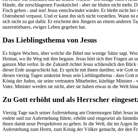
Hände, die zerschlagenen Fussknöchel - aber sie bluten nicht mehr. 
Fisch geben - und isst! Jesus entschwindet wieder. Er bleibt nicht b
Osterabend verpasst. Und er kann ihn sich nicht vorstellen. Wann ist
sich nicht zu gut dafür. Er erscheint den Jüngern an einem anderen 
unzerstörbares, ewiges Leben gegeben hat.
Das Lieblingsthema von Jesus
Es folgen Wochen, über welche die Bibel nur wenige Sätze sagt. Woch
Heimat, wo ihr Weg mit ihm begann. Jesus hört sich ihre Fragen an un
ganzen Mut verlor. In die Zukunft richtet Jesus schliesslich den Bli
dieser Erde ausgeschickt hat. Er spricht mit ihnen darüber, wie Gott s
diesen vierzig Tagen umkreist Jesus sein Lieblingsthema - dass Gott m
König der Juden, sie seine vertrauten Mitarbeiter, künftige Minister 
Vater. Minister werden sie nicht, aber sie haben etwas in die Welt h
Zu Gott erhöht und als Herrscher eingeset
Vierzig Tage nach seiner Auferstehung am Ostermorgen fährt Jesus 
endete und zur Auferstehung führte, erhöht und eingesetzt als himml
ihnen damit neue Perspektiven zu geben. In die Welt, die im Argen lie
Auferstehung zum Herrn, zum König der Völker gemacht, der den Frie