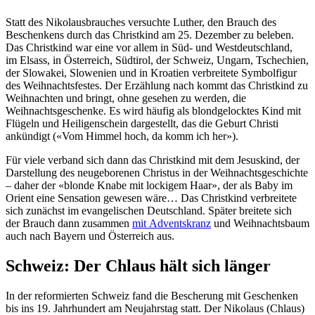
Statt des Nikolausbrauches versuchte Luther, den Brauch des
Beschenkens durch das Christkind am 25. Dezember zu beleben.
Das Christkind war eine vor allem in Süd- und Westdeutschland,
im Elsass, in Österreich, Südtirol, der Schweiz, Ungarn, Tschechien,
der Slowakei, Slowenien und in Kroatien verbreitete Symbolfigur
des Weihnachtsfestes. Der Erzählung nach kommt das Christkind zu
Weihnachten und bringt, ohne gesehen zu werden, die
Weihnachtsgeschenke. Es wird häufig als blondgelocktes Kind mit
Flügeln und Heiligenschein dargestellt, das die Geburt Christi
ankündigt («Vom Himmel hoch, da komm ich her»).
Für viele verband sich dann das Christkind mit dem Jesuskind, der
Darstellung des neugeborenen Christus in der Weihnachtsgeschichte
– daher der «blonde Knabe mit lockigem Haar», der als Baby im
Orient eine Sensation gewesen wäre… Das Christkind verbreitete
sich zunächst im evangelischen Deutschland. Später breitete sich
der Brauch dann zusammen
mit Adventskranz
und Weihnachtsbaum
auch nach Bayern und Österreich aus.
Schweiz: Der Chlaus hält sich länger
In der reformierten Schweiz fand die Bescherung mit Geschenken
bis ins 19. Jahrhundert am Neujahrstag statt. Der Nikolaus (Chlaus)