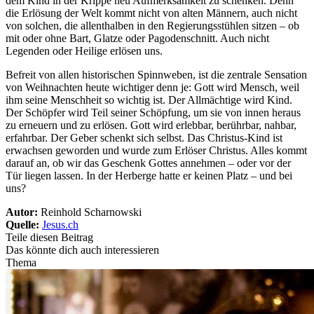
dem Kind in der Krippe neu Aufmerksamkeit zu schenken. Denn
die Erlösung der Welt kommt nicht von alten Männern, auch nicht
von solchen, die allenthalben in den Regierungsstühlen sitzen – ob
mit oder ohne Bart, Glatze oder Pagodenschnitt. Auch nicht
Legenden oder Heilige erlösen uns.
Befreit von allen historischen Spinnweben, ist die zentrale Sensation
von Weihnachten heute wichtiger denn je: Gott wird Mensch, weil
ihm seine Menschheit so wichtig ist. Der Allmächtige wird Kind.
Der Schöpfer wird Teil seiner Schöpfung, um sie von innen heraus
zu erneuern und zu erlösen. Gott wird erlebbar, berührbar, nahbar,
erfahrbar. Der Geber schenkt sich selbst. Das Christus-Kind ist
erwachsen geworden und wurde zum Erlöser Christus. Alles kommt
darauf an, ob wir das Geschenk Gottes annehmen – oder vor der
Tür liegen lassen. In der Herberge hatte er keinen Platz – und bei
uns?
Autor:
Reinhold Scharnowski
Quelle:
Jesus.ch
Teile diesen Beitrag
Das könnte dich auch interessieren
Thema