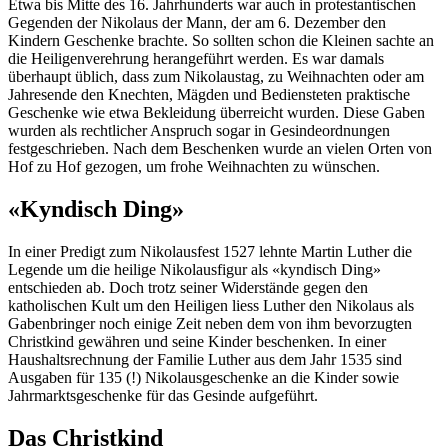
Etwa bis Mitte des 16. Jahrhunderts war auch in protestantischen
Gegenden der Nikolaus der Mann, der am 6. Dezember den
Kindern Geschenke brachte. So sollten schon die Kleinen sachte an
die Heiligenverehrung herangeführt werden. Es war damals
überhaupt üblich, dass zum Nikolaustag, zu Weihnachten oder am
Jahresende den Knechten, Mägden und Bediensteten praktische
Geschenke wie etwa Bekleidung überreicht wurden. Diese Gaben
wurden als rechtlicher Anspruch sogar in Gesindeordnungen
festgeschrieben. Nach dem Beschenken wurde an vielen Orten von
Hof zu Hof gezogen, um frohe Weihnachten zu wünschen.
«Kyndisch Ding»
In einer Predigt zum Nikolausfest 1527 lehnte Martin Luther die
Legende um die heilige Nikolausfigur als «kyndisch Ding»
entschieden ab. Doch trotz seiner Widerstände gegen den
katholischen Kult um den Heiligen liess Luther den Nikolaus als
Gabenbringer noch einige Zeit neben dem von ihm bevorzugten
Christkind gewähren und seine Kinder beschenken. In einer
Haushaltsrechnung der Familie Luther aus dem Jahr 1535 sind
Ausgaben für 135 (!) Nikolausgeschenke an die Kinder sowie
Jahrmarktsgeschenke für das Gesinde aufgeführt.
Das Christkind