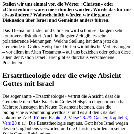
Stellen wir uns einmal vor, die Wörter «Christen» oder
«Christentum» wären nie erfunden worden. Würde das für uns
etwas ändern? Wahrscheinlich würden wir die ganze
Diskussion über Israel und Gemeinde anders führen.
Das Thema um Juden und Christen wird schon seit langem sehr
kontrovers diskutiert. Auch in jüngster Zeit gibt es sehr
polarisierende Meinungen. Welche Stellung hat denn jetzt die
Gemeinde in Gottes Heilsplan? Dürfen wir biblische Verheissungen
– vor allem im Alten Testament – auf uns beziehen oder gelten diese
allein der Nation Israel? Hier gibt es durchaus verschiedene
Positionen.
Ersatztheologie oder die ewige Absicht
Gottes mit Israel
Die sogenannte «Ersatztheologie» vertritt die Ansicht, dass die
Gemeinde den Platz Israels in Gottes Heilsplan eingenommen hat.
Mehrere Aussagen im Neuen Testament betonen, dass die
biologische Abstammung wertlos ist und es auf den Glauben
ankomme (z.B.
Römer, Kapitel 2, Verse 28-29
;
Galater, Kapitel 3,
Vers 28
u.a.). Die Ersatztheologie sagt aus, Gott habe Israel wegen
dessen Unglaubens verworfen und die Christen würden an seiner
Stelle Gottes Reich erben.