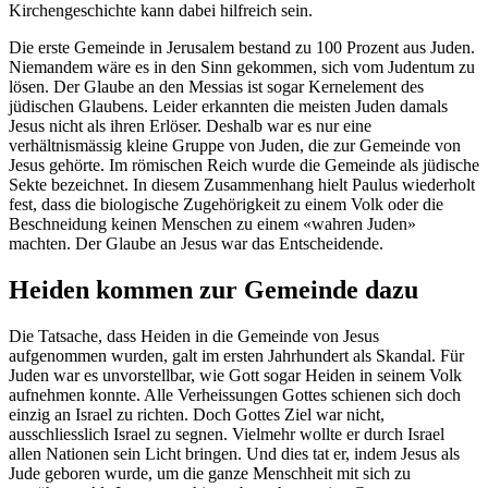
Kirchengeschichte kann dabei hilfreich sein.
Die erste Gemeinde in Jerusalem bestand zu 100 Prozent aus Juden.
Niemandem wäre es in den Sinn gekommen, sich vom Judentum zu
lösen. Der Glaube an den Messias ist sogar Kernelement des
jüdischen Glaubens. Leider erkannten die meisten Juden damals
Jesus nicht als ihren Erlöser. Deshalb war es nur eine
verhältnismässig kleine Gruppe von Juden, die zur Gemeinde von
Jesus gehörte. Im römischen Reich wurde die Gemeinde als jüdische
Sekte bezeichnet. In diesem Zusammenhang hielt Paulus wiederholt
fest, dass die biologische Zugehörigkeit zu einem Volk oder die
Beschneidung keinen Menschen zu einem «wahren Juden»
machten. Der Glaube an Jesus war das Entscheidende.
Heiden kommen zur Gemeinde dazu
Die Tatsache, dass Heiden in die Gemeinde von Jesus
aufgenommen wurden, galt im ersten Jahrhundert als Skandal. Für
Juden war es unvorstellbar, wie Gott sogar Heiden in seinem Volk
aufnehmen konnte. Alle Verheissungen Gottes schienen sich doch
einzig an Israel zu richten. Doch Gottes Ziel war nicht,
ausschliesslich Israel zu segnen. Vielmehr wollte er durch Israel
allen Nationen sein Licht bringen. Und dies tat er, indem Jesus als
Jude geboren wurde, um die ganze Menschheit mit sich zu