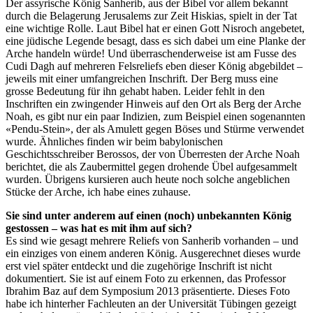
Der assyrische König Sanherib, aus der Bibel vor allem bekannt
durch die Belagerung Jerusalems zur Zeit Hiskias, spielt in der Tat
eine wichtige Rolle. Laut Bibel hat er einen Gott Nisroch angebetet,
eine jüdische Legende besagt, dass es sich dabei um eine Planke der
Arche handeln würde! Und überraschenderweise ist am Fusse des
Cudi Dagh auf mehreren Felsreliefs eben dieser König abgebildet –
jeweils mit einer umfangreichen Inschrift. Der Berg muss eine
grosse Bedeutung für ihn gehabt haben. Leider fehlt in den
Inschriften ein zwingender Hinweis auf den Ort als Berg der Arche
Noah, es gibt nur ein paar Indizien, zum Beispiel einen sogenannten
«Pendu-Stein», der als Amulett gegen Böses und Stürme verwendet
wurde. Ähnliches finden wir beim babylonischen
Geschichtsschreiber Berossos, der von Überresten der Arche Noah
berichtet, die als Zaubermittel gegen drohende Übel aufgesammelt
wurden. Übrigens kursieren auch heute noch solche angeblichen
Stücke der Arche, ich habe eines zuhause.
Sie sind unter anderem auf einen (noch) unbekannten König
gestossen – was hat es mit ihm auf sich?
Es sind wie gesagt mehrere Reliefs von Sanherib vorhanden – und
ein einziges von einem anderen König. Ausgerechnet dieses wurde
erst viel später entdeckt und die zugehörige Inschrift ist nicht
dokumentiert. Sie ist auf einem Foto zu erkennen, das Professor
Ibrahim Baz auf dem Symposium 2013 präsentierte. Dieses Foto
habe ich hinterher Fachleuten an der Universität Tübingen gezeigt