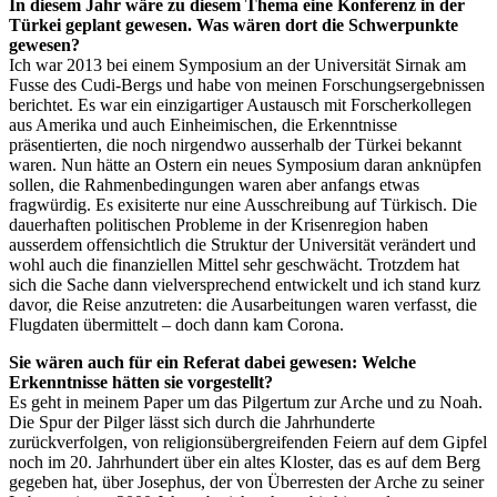
In diesem Jahr wäre zu diesem Thema eine Konferenz in der
Türkei geplant gewesen. Was wären dort die Schwerpunkte
gewesen?
Ich war 2013 bei einem Symposium an der Universität Sirnak am
Fusse des Cudi-Bergs und habe von meinen Forschungsergebnissen
berichtet. Es war ein einzigartiger Austausch mit Forscherkollegen
aus Amerika und auch Einheimischen, die Erkenntnisse
präsentierten, die noch nirgendwo ausserhalb der Türkei bekannt
waren. Nun hätte an Ostern ein neues Symposium daran anknüpfen
sollen, die Rahmenbedingungen waren aber anfangs etwas
fragwürdig. Es exisiterte nur eine Ausschreibung auf Türkisch. Die
dauerhaften politischen Probleme in der Krisenregion haben
ausserdem offensichtlich die Struktur der Universität verändert und
wohl auch die finanziellen Mittel sehr geschwächt. Trotzdem hat
sich die Sache dann vielversprechend entwickelt und ich stand kurz
davor, die Reise anzutreten: die Ausarbeitungen waren verfasst, die
Flugdaten übermittelt – doch dann kam Corona.
Sie wären auch für ein Referat dabei gewesen: Welche
Erkenntnisse hätten sie vorgestellt?
Es geht in meinem Paper um das Pilgertum zur Arche und zu Noah.
Die Spur der Pilger lässt sich durch die Jahrhunderte
zurückverfolgen, von religionsübergreifenden Feiern auf dem Gipfel
noch im 20. Jahrhundert über ein altes Kloster, das es auf dem Berg
gegeben hat, über Josephus, der von Überresten der Arche zu seiner