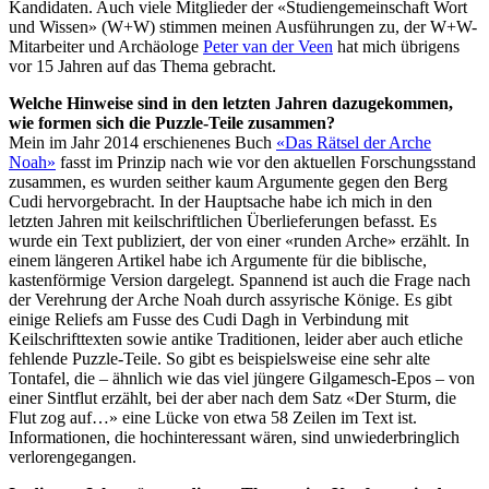
Kandidaten. Auch viele Mitglieder der «Studiengemeinschaft Wort
und Wissen» (W+W) stimmen meinen Ausführungen zu, der W+W-
Mitarbeiter und Archäologe
Peter van der Veen
hat mich übrigens
vor 15 Jahren auf das Thema gebracht.
Welche Hinweise sind in den letzten Jahren dazugekommen,
wie formen sich die Puzzle-Teile zusammen?
Mein im Jahr 2014 erschienenes Buch
«Das Rätsel der Arche
Noah»
fasst im Prinzip nach wie vor den aktuellen Forschungsstand
zusammen, es wurden seither kaum Argumente gegen den Berg
Cudi hervorgebracht. In der Hauptsache habe ich mich in den
letzten Jahren mit keilschriftlichen Überlieferungen befasst. Es
wurde ein Text publiziert, der von einer «runden Arche» erzählt. In
einem längeren Artikel habe ich Argumente für die biblische,
kastenförmige Version dargelegt. Spannend ist auch die Frage nach
der Verehrung der Arche Noah durch assyrische Könige. Es gibt
einige Reliefs am Fusse des Cudi Dagh in Verbindung mit
Keilschrifttexten sowie antike Traditionen, leider aber auch etliche
fehlende Puzzle-Teile. So gibt es beispielsweise eine sehr alte
Tontafel, die – ähnlich wie das viel jüngere Gilgamesch-Epos – von
einer Sintflut erzählt, bei der aber nach dem Satz «Der Sturm, die
Flut zog auf…» eine Lücke von etwa 58 Zeilen im Text ist.
Informationen, die hochinteressant wären, sind unwiederbringlich
verlorengegangen.