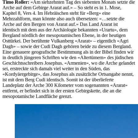
Timo Roller:
«Am siebzehnten Tag des siebenten Monats setzte die
Arche auf dem Gebirge Ararat auf.» – So steht es in 1. Mose,
Kapitel 8, Vers 4. Im Hebräischen steht für «Berg» eine
Mehrzahlform, man könnte also auch übersetzen: «…setzte die
Arche auf den Bergen von Ararat auf.» Das Land Ararat ist
identisch mit dem aus der Archäologie bekannten «Urartu», dem
Bergland nördlich der mesopotamischen Ebene, in der heutigen
Osttürkei. Der berühmte Vulkanberg «Ararat» – eigentlich «Agri
Dagh» – sowie der Cudi Dagh gehören beide zu diesem Bergland.
Eine genauere geografische Bestimmung als in der Bibel finden wir
in deutlich jüngeren Schriften wie den «Altertümern» des jüdischen
Geschichtsschreibers Josephus. «Armenien», wo die Arche gelandet
sei, erstreckte sich damals viel weiter in den Süden, das
«Kordyäergebirge», das Josephus als zusätzliche Ortsangabe nennt,
ist mit dem Berg Cudi identisch. Somit ist der überlieferte
Landeplatz der Arche 300 Kilometer vom sogenannten «Ararat»
entfernt, er befindet sich in der ersten Gebirgskette, die an die
mesopotamische Landfläche grenzt.