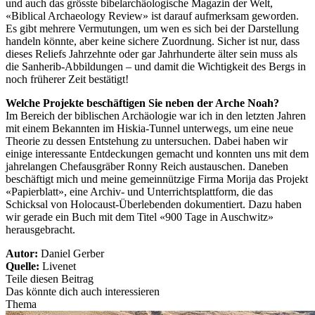
und auch das grösste bibelarchäologische Magazin der Welt,
«Biblical Archaeology Review» ist darauf aufmerksam geworden.
Es gibt mehrere Vermutungen, um wen es sich bei der Darstellung
handeln könnte, aber keine sichere Zuordnung. Sicher ist nur, dass
dieses Reliefs Jahrzehnte oder gar Jahrhunderte älter sein muss als
die Sanherib-Abbildungen – und damit die Wichtigkeit des Bergs in
noch früherer Zeit bestätigt!
Welche Projekte beschäftigen Sie neben der Arche Noah?
Im Bereich der biblischen Archäologie war ich in den letzten Jahren
mit einem Bekannten im Hiskia-Tunnel unterwegs, um eine neue
Theorie zu dessen Entstehung zu untersuchen. Dabei haben wir
einige interessante Entdeckungen gemacht und konnten uns mit dem
jahrelangen Chefausgräber Ronny Reich austauschen. Daneben
beschäftigt mich und meine gemeinnützige Firma Morija das Projekt
«Papierblatt», eine Archiv- und Unterrichtsplattform, die das
Schicksal von Holocaust-Überlebenden dokumentiert. Dazu haben
wir gerade ein Buch mit dem Titel «900 Tage in Auschwitz»
herausgebracht.
Autor:
Daniel Gerber
Quelle:
Livenet
Teile diesen Beitrag
Das könnte dich auch interessieren
Thema