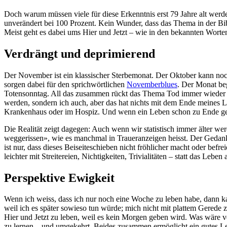
Doch warum müssen viele für diese Erkenntnis erst 79 Jahre alt werd
unverändert bei 100 Prozent. Kein Wunder, dass das Thema in der Bi
Meist geht es dabei ums Hier und Jetzt – wie in den bekannten Wort
Verdrängt und deprimierend
Der November ist ein klassischer Sterbemonat. Der Oktober kann noch
sorgen dabei für den sprichwörtlichen
Novemberblues
. Der Monat be
Totensonntag. All das zusammen rückt das Thema Tod immer wieder in 
werden, sondern ich auch, aber das hat nichts mit dem Ende meines L
Krankenhaus oder im Hospiz. Und wenn ein Leben schon zu Ende geht,
Die Realität zeigt dagegen: Auch wenn wir statistisch immer älter w
weggerissen», wie es manchmal in Traueranzeigen heisst. Der Gedank
ist nur, dass dieses Beiseiteschieben nicht fröhlicher macht oder befr
leichter mit Streitereien, Nichtigkeiten, Trivialitäten – statt das Leb
Perspektive Ewigkeit
Wenn ich weiss, dass ich nur noch eine Woche zu leben habe, dann ka
weil ich es später sowieso tun würde; mich nicht mit plattem Gerede 
Hier und Jetzt zu leben, weil es kein Morgen geben wird. Was wäre ve
zu lernen – und umgekehrt. Beides zusammen ermöglicht ein gutes L