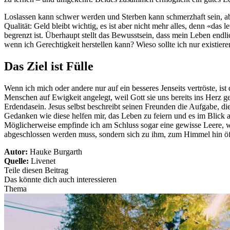
Loslassen kann schwer werden und Sterben kann schmerzhaft sein, ab
Qualität: Geld bleibt wichtig, es ist aber nicht mehr alles, denn «da
begrenzt ist. Überhaupt stellt das Bewusstsein, dass mein Leben endlic
wenn ich Gerechtigkeit herstellen kann? Wieso sollte ich nur existier
Das Ziel ist Fülle
Wenn ich mich oder andere nur auf ein besseres Jenseits vertröste, is
Menschen auf Ewigkeit angelegt, weil Gott sie uns bereits ins Herz ge
Erdendasein. Jesus selbst beschreibt seinen Freunden die Aufgabe, d
Gedanken wie diese helfen mir, das Leben zu feiern und es im Blick au
Möglicherweise empfinde ich am Schluss sogar eine gewisse Leere, w
abgeschlossen werden muss, sondern sich zu ihm, zum Himmel hin öffn
Autor:
Hauke Burgarth
Quelle:
Livenet
Teile diesen Beitrag
Das könnte dich auch interessieren
Thema