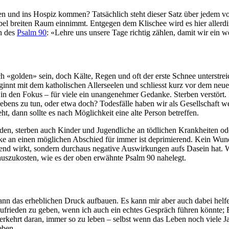
en und ins Hospiz kommen? Tatsächlich steht dieser Satz über jedem vo
bel breiten Raum einnimmt. Entgegen dem Klischee wird es hier allerd
en des
Psalm 90
: «Lehre uns unsere Tage richtig zählen, damit wir ein 
 «golden» sein, doch Kälte, Regen und oft der erste Schnee unterstreic
ginnt mit dem katholischen Allerseelen und schliesst kurz vor dem ne
den Fokus – für viele ein unangenehmer Gedanke. Sterben verstört. Ich
ebens zu tun, oder etwa doch? Todesfälle haben wir als Gesellschaft w
 dann sollte es nach Möglichkeit eine alte Person betreffen.
erden, sterben auch Kinder und Jugendliche an tödlichen Krankheiten o
e an einen möglichen Abschied für immer ist deprimierend. Kein Wund
eiend wirkt, sondern durchaus negative Auswirkungen aufs Dasein hat. Wen
en auszukosten, wie es der oben erwähnte Psalm 90 nahelegt.
nn das erheblichen Druck aufbauen. Es kann mir aber auch dabei helfen
zufrieden zu geben, wenn ich auch ein echtes Gespräch führen könnte; 
rkehrt daran, immer so zu leben – selbst wenn das Leben noch viele Jah
eben.