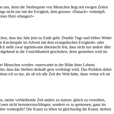
n uns, denn die Sterbequote von Menschen liegt seit ewigen Zeiten
ings nicht nur mit der Ewigkeit, dem grossen «Danach» verknüpft.
weises Herz erlangen!»
hen, dass das Jahr jetzt zu Ende geht. Dunkle Tage und trübes Wetter
uen Kirchenjahr im Advent mit dem evangelischen Ewigkeits- oder
 stelle zwar irgendwann überrascht fest, dass nicht nur andere älter
eitgehend in die Unsichtbarkeit geschoben, denn gestorben wird im
der Menschen werden «unerwartet in der Blüte ihres Lebens
er, dass das Sterben deshalb gern verdrängt wird. Das Problem dabei
n ich so tue, als ob ich alle Zeit der Welt hätte, dann vertue ich sie
, meine verbleibende Zeit anders zu nutzen: gleich zu verzeihen,
Essen nicht herunterzuschlingen, sondern es zu geniessen; ganz im
re weitergeht? Die Kunst zu leben ist gleichzeitig die Kunst, sterben