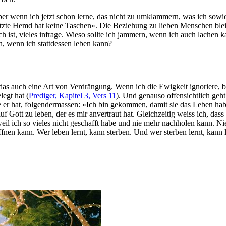
er wenn ich jetzt schon lerne, das nicht zu umklammern, was ich sowie
s letzte Hemd hat keine Taschen». Die Beziehung zu lieben Menschen blei
h ist, vieles infrage. Wieso sollte ich jammern, wenn ich auch lachen ka
en, wenn ich stattdessen leben kann?
t das auch eine Art von Verdrängung. Wenn ich die Ewigkeit ignoriere, b
legt hat (
Prediger, Kapitel 3, Vers 11
). Und genauso offensichtlich geh
ie er hat, folgendermassen: «Ich bin gekommen, damit sie das Leben ha
f Gott zu leben, der es mir anvertraut hat. Gleichzeitig weiss ich, da
eil ich so vieles nicht geschafft habe und nie mehr nachholen kann. 
en kann. Wer leben lernt, kann sterben. Und wer sterben lernt, kann 