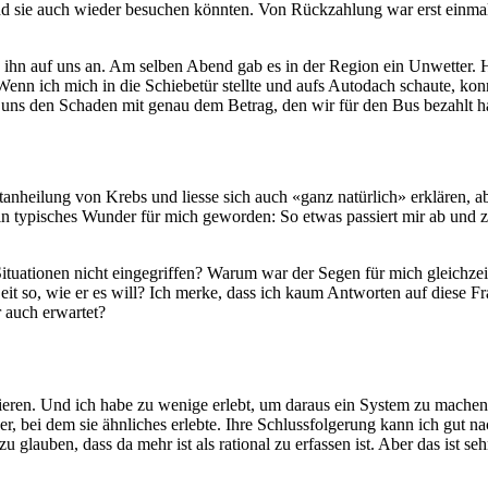
nd sie auch wieder besuchen könnten. Von Rückzahlung war erst einmal
 ihn auf uns an. Am selben Abend gab es in der Region ein Unwetter. H
n ich mich in die Schiebetür stellte und aufs Autodach schaute, konn
ete uns den Schaden mit genau dem Betrag, den wir für den Bus bezahlt
nheilung von Krebs und liesse sich auch «ganz natürlich» erklären, a
in typisches Wunder für mich geworden: So etwas passiert mir ab und zu.
ituationen nicht eingegriffen? Warum war der Segen für mich gleichze
t so, wie er es will? Ich merke, dass ich kaum Antworten auf diese Fra
 auch erwartet?
rieren. Und ich habe zu wenige erlebt, um daraus ein System zu machen.
, bei dem sie ähnliches erlebte. Ihre Schlussfolgerung kann ich gut na
u glauben, dass da mehr ist als rational zu erfassen ist. Aber das ist se