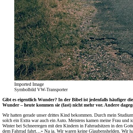
Imported Image
Symbolbild VW-Transporter
Gibt es eigentlich Wunder? In der Bibel ist jedenfalls häufiger 
Wunder – heute kommen sie (fast) nicht mehr vor. Andere dagegen
Wir hatten gerade unser drittes Kind bekommen. Durch mein Studium 
solch ein Extra war auch ein Auto. Meistens kamen meine Frau und i
Winter bei Schneeregen mit den Kindern in Fahrradsitzen in den Gotte
dem Fahrrad fahrt…» Na ja. Wir waren keine Glaubenshelden. Wir hatt