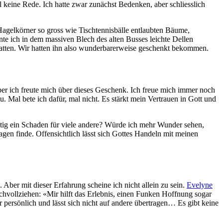
 keine Rede. Ich hatte zwar zunächst Bedenken, aber schliesslich
agelkörner so gross wie Tischtennisbälle entlaubten Bäume,
te ich in dem massiven Blech des alten Busses leichte Dellen
 hatten. Wir hatten ihn also wunderbarerweise geschenkt bekommen.
ber ich freute mich über dieses Geschenk. Ich freue mich immer noch
 Mal bete ich dafür, mal nicht. Es stärkt mein Vertrauen in Gott und
itig ein Schaden für viele andere? Würde ich mehr Wunder sehen,
gen finde. Offensichtlich lässt sich Gottes Handeln mit meinen
 Aber mit dieser Erfahrung scheine ich nicht allein zu sein.
Evelyne
chvollziehen: «Mir hilft das Erlebnis, einen Funken Hoffnung sogar
hr persönlich und lässt sich nicht auf andere übertragen… Es gibt keine