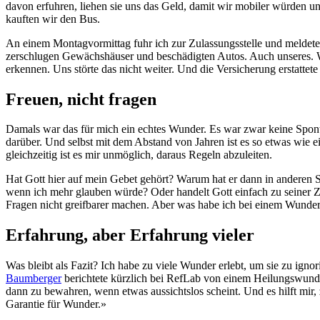
davon erfuhren, liehen sie uns das Geld, damit wir mobiler würden u
kauften wir den Bus.
An einem Montagvormittag fuhr ich zur Zulassungsstelle und meldete
zerschlugen Gewächshäuser und beschädigten Autos. Auch unseres. Wen
erkennen. Uns störte das nicht weiter. Und die Versicherung erstatt
Freuen, nicht fragen
Damals war das für mich ein echtes Wunder. Es war zwar keine Sponta
darüber. Und selbst mit dem Abstand von Jahren ist es so etwas wie e
gleichzeitig ist es mir unmöglich, daraus Regeln abzuleiten.
Hat Gott hier auf mein Gebet gehört? Warum hat er dann in anderen S
wenn ich mehr glauben würde? Oder handelt Gott einfach zu seiner Zei
Fragen nicht greifbarer machen. Aber was habe ich bei einem Wunder
Erfahrung, aber Erfahrung vieler
Was bleibt als Fazit? Ich habe zu viele Wunder erlebt, um sie zu igno
Baumberger
berichtete kürzlich bei RefLab von einem Heilungswunder
dann zu bewahren, wenn etwas aussichtslos scheint. Und es hilft mir, z
Garantie für Wunder.»