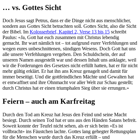
… vs. Gottes Sicht
Doch Jesus sagt Petrus, dass er die Dinge nicht aus menschlicher,
sondern aus Gottes Sicht betrachten soll. Gottes Sicht, also die Sicht
der Bibel. Im
Kolosserbrief, Kapitel 2, Verse 13 bis 15
schreibt
Paulus: «Ja, Gott hat euch zusammen mit Christus lebendig
gemacht. Ihr wart nämlich tot – tot aufgrund eurer Verfehlungen und
wegen eures unbeschnittenen, sündigen Wesens. Doch Gott hat uns
alle unsere Verfehlungen vergeben. Den Schuldschein, der auf
unseren Namen ausgestellt war und dessen Inhalt uns anklagte, weil
wir die Forderungen des Gesetzes nicht erfüllt hatten, hat er für nicht
mehr gültig erklärt. Er hat ihn ans Kreuz genagelt und damit für
immer beseitigt. Und die gottfeindlichen Mächte und Gewalten hat
er entwaffnet und ihre Ohnmacht vor aller Welt zur Schau gestellt;
durch Christus hat er einen triumphalen Sieg über sie errungen.»
Feiern – auch am Karfreitag
Durch den Tod am Kreuz hat Jesus den Feind und seine Macht
besiegt. Durch seinen Tod hat er uns aus den Händen Satans befreit.
Soweit konnte der Teufel nicht sehen, als er sich beim «Es ist
vollbracht» ins Fäustchen lachte. Gottes lang gehegter Rettungsplan
für die Menschen wurde durch das Kreuz erfüllt – und