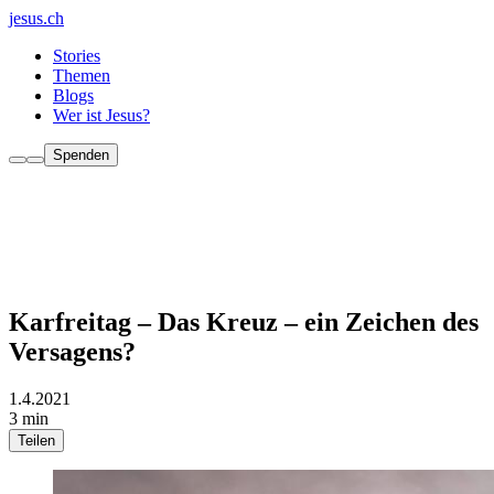
jesus.ch
Stories
Themen
Blogs
Wer ist Jesus?
Spenden
Karfreitag – Das Kreuz – ein Zeichen des
Versagens?
1.4.2021
3 min
Teilen