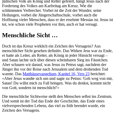
jüdischen Volk als König und Retter gefeiert, hängt Jesus nach der
Forderung des Volkes am Karfreitag am Kreuz. Wie die
schlimmsten Verbrecher. Vorbei ist die Zeit der Wunder, seine
Heilungen, vorbei die Jüngerschaftsschule, vorbei auch die
Hoffnung vieler Menschen, dass er der ersehnte Messias ist. Jesus ist
tot, wie schon viele Propheten vor ihm, auch er hat versagt.
Menschliche Sicht …
Doch ist das Kreuz wirklich ein Zeichen des Versagens? Aus
menschlicher Sicht gesehen definitiv. Das Wirken Jesu war zu Ende,
er hatte als Leiter, als Retter, als König in jeder Hinsicht versagt –
und Satan lachte sich über diesen scheinbaren Sieg ins Fäustchen.
Aber schauen wir darauf, was Jesus zu Petrus sagt, nachdem der
Jünger ihn vor der Reise nach Jerusalem und dem drohenden Tod
warnte. Das
Matthäusevangelium, Kapitel 16, Vers 23
berichtet:
«Aber Jesus wandte sich um und sagte zu Petrus: 'Geh weg von mir,
Satan! Du willst mich zu Fall bringen. Was du denkst, kommt nicht
von Gott, sondern ist menschlich!'»
Die menschliche Sichtweise stellt den Menschen selbst ins Zentrum.
Und somit ist der Tod das Ende der Geschichte, das Ende eines
vielversprechenden Lebens, das viel zu früh beendet wurde, ein
Zeichen des Versagens.