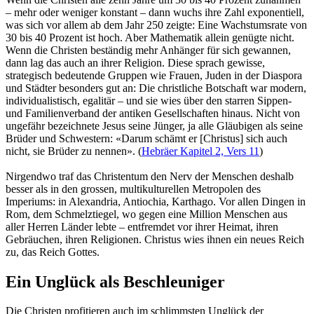
– mehr oder weniger konstant – dann wuchs ihre Zahl exponentiell,
was sich vor allem ab dem Jahr 250 zeigte: Eine Wachstumsrate von
30 bis 40 Prozent ist hoch. Aber Mathematik allein genügte nicht.
Wenn die Christen beständig mehr Anhänger für sich gewannen,
dann lag das auch an ihrer Religion. Diese sprach gewisse,
strategisch bedeutende Gruppen wie Frauen, Juden in der Diaspora
und Städter besonders gut an: Die christliche Botschaft war modern,
individualistisch, egalitär – und sie wies über den starren Sippen-
und Familienverband der antiken Gesellschaften hinaus. Nicht von
ungefähr bezeichnete Jesus seine Jünger, ja alle Gläubigen als seine
Brüder und Schwestern: «Darum schämt er [Christus] sich auch
nicht, sie Brüder zu nennen». (
Hebräer Kapitel 2, Vers 11
)
Nirgendwo traf das Christentum den Nerv der Menschen deshalb
besser als in den grossen, multikulturellen Metropolen des
Imperiums: in Alexandria, Antiochia, Karthago. Vor allen Dingen in
Rom, dem Schmelztiegel, wo gegen eine Million Menschen aus
aller Herren Länder lebte – entfremdet vor ihrer Heimat, ihren
Gebräuchen, ihren Religionen. Christus wies ihnen ein neues Reich
zu, das Reich Gottes.
Ein Unglück als Beschleuniger
Die Christen profitieren auch im schlimmsten Unglück der