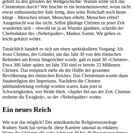
gehört zu den grössten der Weltgeschichte: Warum setzte sich das
Christentum durch? Wie brachte es ein bemerkenswerter, wenn nicht
etwas enthusiastischer Jude fertig, dass seine Botschaft noch heute
klingt – Menschen tröstet, Menschen erhebt, Menschen erlöst?
Ausgemacht war das nicht. Selbst gläubige Christen zu jener Zeit
wunderten sich – obwohl sie ja an Wunder glaubten, schreibt der
Chefredaktor des «Nebelspalter», Markus Somm. Wir geben es
leicht gekürzt weiter.
Tatsächlich handelt es sich um einen spektakulären Vorgang: Als
Jesus Christus, der Gründer, um das Jahr 30 von den römischen
Behörden am Kreuz hingerichtet wurde, gab es rund 30 «Christen».
Etwa 300 Jahre später, im Jahr 350 sind es bereits 33 Millionen
Christen. Das entsprach mehr als der Hälfte der gesamten
Bevölkerung des römischen Reiches. Das Christentum wurde dann
Staatsreligion des Imperiums. Nachdem die Christen
jahrhundertelang verfolgt worden waren, kam jetzt in
Schwierigkeiten, wer Heide blieb. «Jupiter fiel aus der Zeit. Christus
eroberte die Ewigkeit», so der «Nebelspalter» weiter.
Ein neues Reich
Wie war das möglich? Der amerikanische Religionssoziologe
Rodney Stark hat versucht, diese Karriere rational zu erklären:
Wenn die Christen alle zehn Jahre um 30 bis 40 Prozent zunahmen