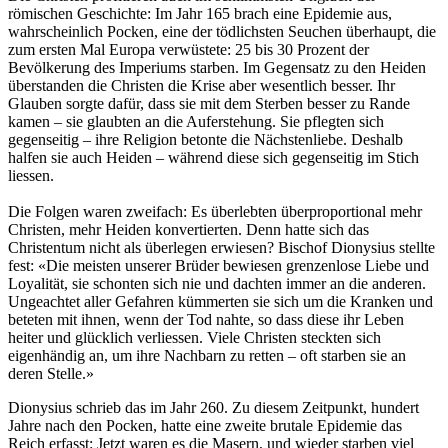
römischen Geschichte: Im Jahr 165 brach eine Epidemie aus,
wahrscheinlich Pocken, eine der tödlichsten Seuchen überhaupt, die
zum ersten Mal Europa verwüstete: 25 bis 30 Prozent der
Bevölkerung des Imperiums starben. Im Gegensatz zu den Heiden
überstanden die Christen die Krise aber wesentlich besser. Ihr
Glauben sorgte dafür, dass sie mit dem Sterben besser zu Rande
kamen – sie glaubten an die Auferstehung. Sie pflegten sich
gegenseitig – ihre Religion betonte die Nächstenliebe. Deshalb
halfen sie auch Heiden – während diese sich gegenseitig im Stich
liessen.
Die Folgen waren zweifach: Es überlebten überproportional mehr
Christen, mehr Heiden konvertierten. Denn hatte sich das
Christentum nicht als überlegen erwiesen? Bischof Dionysius stellte
fest: «Die meisten unserer Brüder bewiesen grenzenlose Liebe und
Loyalität, sie schonten sich nie und dachten immer an die anderen.
Ungeachtet aller Gefahren kümmerten sie sich um die Kranken und
beteten mit ihnen, wenn der Tod nahte, so dass diese ihr Leben
heiter und glücklich verliessen. Viele Christen steckten sich
eigenhändig an, um ihre Nachbarn zu retten – oft starben sie an
deren Stelle.»
Dionysius schrieb das im Jahr 260. Zu diesem Zeitpunkt, hundert
Jahre nach den Pocken, hatte eine zweite brutale Epidemie das
Reich erfasst: Jetzt waren es die Masern, und wieder starben viel