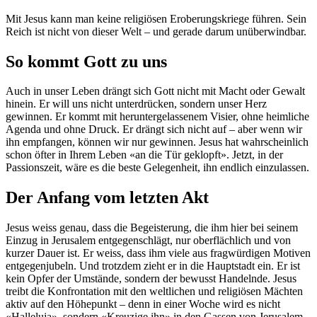
Mit Jesus kann man keine religiösen Eroberungskriege führen. Sein
Reich ist nicht von dieser Welt – und gerade darum unüberwindbar.
So kommt Gott zu uns
Auch in unser Leben drängt sich Gott nicht mit Macht oder Gewalt
hinein. Er will uns nicht unterdrücken, sondern unser Herz
gewinnen. Er kommt mit heruntergelassenem Visier, ohne heimliche
Agenda und ohne Druck. Er drängt sich nicht auf – aber wenn wir
ihn empfangen, können wir nur gewinnen. Jesus hat wahrscheinlich
schon öfter in Ihrem Leben «an die Tür geklopft». Jetzt, in der
Passionszeit, wäre es die beste Gelegenheit, ihn endlich einzulassen.
Der Anfang vom letzten Akt
Jesus weiss genau, dass die Begeisterung, die ihm hier bei seinem
Einzug in Jerusalem entgegenschlägt, nur oberflächlich und von
kurzer Dauer ist. Er weiss, dass ihm viele aus fragwürdigen Motiven
entgegenjubeln. Und trotzdem zieht er in die Hauptstadt ein. Er ist
kein Opfer der Umstände, sondern der bewusst Handelnde. Jesus
treibt die Konfrontation mit den weltlichen und religiösen Mächten
aktiv auf den Höhepunkt – denn in einer Woche wird es nicht
«Halleluja», sondern «Kreuzige ihn» in den Gassen von Jerusalem