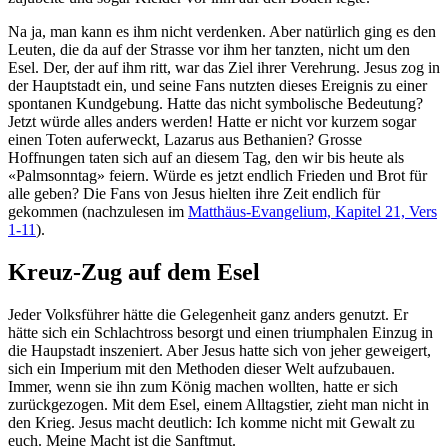
Na ja, man kann es ihm nicht verdenken. Aber natürlich ging es den
Leuten, die da auf der Strasse vor ihm her tanzten, nicht um den
Esel. Der, der auf ihm ritt, war das Ziel ihrer Verehrung. Jesus zog in
der Hauptstadt ein, und seine Fans nutzten dieses Ereignis zu einer
spontanen Kundgebung. Hatte das nicht symbolische Bedeutung?
Jetzt würde alles anders werden! Hatte er nicht vor kurzem sogar
einen Toten auferweckt, Lazarus aus Bethanien? Grosse
Hoffnungen taten sich auf an diesem Tag, den wir bis heute als
«Palmsonntag» feiern. Würde es jetzt endlich Frieden und Brot für
alle geben? Die Fans von Jesus hielten ihre Zeit endlich für
gekommen (nachzulesen im
Matthäus-Evangelium, Kapitel 21, Vers
1-11
).
Kreuz-Zug auf dem Esel
Jeder Volksführer hätte die Gelegenheit ganz anders genutzt. Er
hätte sich ein Schlachtross besorgt und einen triumphalen Einzug in
die Haupstadt inszeniert. Aber Jesus hatte sich von jeher geweigert,
sich ein Imperium mit den Methoden dieser Welt aufzubauen.
Immer, wenn sie ihn zum König machen wollten, hatte er sich
zurückgezogen. Mit dem Esel, einem Alltagstier, zieht man nicht in
den Krieg. Jesus macht deutlich: Ich komme nicht mit Gewalt zu
euch. Meine Macht ist die Sanftmut.