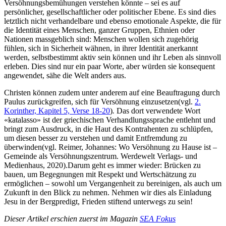
Versöhnungsbemühungen verstehen könnte – sei es auf
persönlicher, gesellschaftlicher oder politischer Ebene. Es sind dies
letztlich nicht verhandelbare und ebenso emotionale Aspekte, die für
die Identität eines Menschen, ganzer Gruppen, Ethnien oder
Nationen massgeblich sind: Menschen wollen sich zugehörig
fühlen, sich in Sicherheit wähnen, in ihrer Identität anerkannt
werden, selbstbestimmt aktiv sein können und ihr Leben als sinnvoll
erleben. Dies sind nur ein paar Worte, aber würden sie konsequent
angewendet, sähe die Welt anders aus.
Christen können zudem unter anderem auf eine Beauftragung durch
Paulus zurückgreifen, sich für Versöhnung einzusetzen(vgl.
2.
Korinther, Kapitel 5, Verse 18-20
)
.
Das dort verwendete Wort
«katalasso» ist der griechischen Verhandlungssprache entlehnt und
bringt zum Ausdruck, in die Haut des Kontrahenten zu schlüpfen,
um diesen besser zu verstehen und damit Entfremdung zu
überwinden(vgl. Reimer, Johannes: Wo Versöhnung zu Hause ist –
Gemeinde als Versöhnungszentrum. Werdewelt Verlags- und
Medienhaus, 2020).Darum geht es immer wieder: Brücken zu
bauen, um Begegnungen mit Respekt und Wertschätzung zu
ermöglichen – sowohl um Vergangenheit zu bereinigen, als auch um
Zukunft in den Blick zu nehmen. Nehmen wir dies als Einladung
Jesu in der Bergpredigt, Frieden stiftend unterwegs zu sein!
Dieser Artikel erschien zuerst im Magazin
SEA Fokus