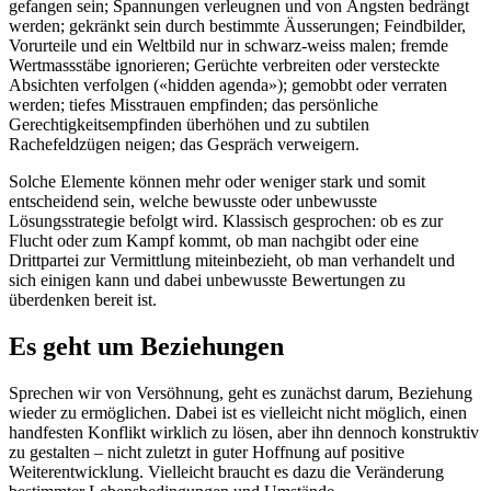
gefangen sein; Spannungen verleugnen und von Ängsten bedrängt
werden; gekränkt sein durch bestimmte Äusserungen; Feindbilder,
Vorurteile und ein Weltbild nur in schwarz-weiss malen; fremde
Wertmassstäbe ignorieren; Gerüchte verbreiten oder versteckte
Absichten verfolgen («hidden agenda»); gemobbt oder verraten
werden; tiefes Misstrauen empfinden; das persönliche
Gerechtigkeitsempfinden überhöhen und zu subtilen
Rachefeldzügen neigen; das Gespräch verweigern.
Solche Elemente können mehr oder weniger stark und somit
entscheidend sein, welche bewusste oder unbewusste
Lösungsstrategie befolgt wird. Klassisch gesprochen: ob es zur
Flucht oder zum Kampf kommt, ob man nachgibt oder eine
Drittpartei zur Vermittlung miteinbezieht, ob man verhandelt und
sich einigen kann und dabei unbewusste Bewertungen zu
überdenken bereit ist.
Es geht um Beziehungen
Sprechen wir von Versöhnung, geht es zunächst darum, Beziehung
wieder zu ermöglichen. Dabei ist es vielleicht nicht möglich, einen
handfesten Konflikt wirklich zu lösen, aber ihn dennoch konstruktiv
zu gestalten – nicht zuletzt in guter Hoffnung auf positive
Weiterentwicklung. Vielleicht braucht es dazu die Veränderung