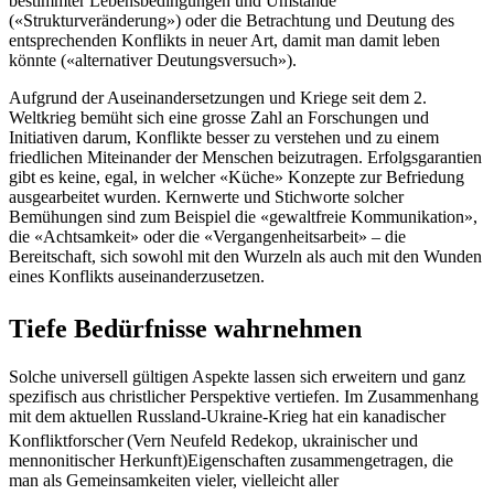
bestimmter Lebensbedingungen und Umstände
(«Strukturveränderung») oder die Betrachtung und Deutung des
entsprechenden Konflikts in neuer Art, damit man damit leben
könnte («alternativer Deutungsversuch»).
Aufgrund der Auseinandersetzungen und Kriege seit dem 2.
Weltkrieg bemüht sich eine grosse Zahl an Forschungen und
Initiativen darum, Konflikte besser zu verstehen und zu einem
friedlichen Miteinander der Menschen beizutragen. Erfolgsgarantien
gibt es keine, egal, in welcher «Küche» Konzepte zur Befriedung
ausgearbeitet wurden. Kernwerte und Stichworte solcher
Bemühungen sind zum Beispiel die «gewaltfreie Kommunikation»,
die «Achtsamkeit» oder die «Vergangenheitsarbeit» – die
Bereitschaft, sich sowohl mit den Wurzeln als auch mit den Wunden
eines Konflikts auseinanderzusetzen.
Tiefe Bedürfnisse wahrnehmen
Solche universell gültigen Aspekte lassen sich erweitern und ganz
spezifisch aus christlicher Perspektive vertiefen. Im Zusammenhang
mit dem aktuellen Russland-Ukraine-Krieg hat ein kanadischer
Konfliktforscher
(Vern Neufeld Redekop, ukrainischer und
mennonitischer Herkunft)Eigenschaften zusammengetragen, die
man als Gemeinsamkeiten vieler, vielleicht aller