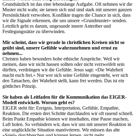
Grundsätzlich ist das eine lebenslange Aufgabe. Oft nehmen wir die
Muster nicht wahr, sie tarnen sich und sind stark mit unserer ganzen
Persönlichkeit verwoben. Konflikte tragen die Chance in sich, dass
wir die Signale erkennen, die uns unsere «Grundmuster» senden.
Letztlich geht es darum, ungesunde innere Antreiber und
Festlegungssätze zu überwinden.
Mir scheint, dass wir gerade in christlichen Kreisen nicht so
geübt sind, unsere Gefühle wahrzunehmen und ernst zu
nehmen...
Christen haben besonders hohe ethische Ansprüche. Weil wir
meinen, dass wir nicht hassen sollten oder nicht verzweifelt sein
dürften, verdrängen wir die Gefühle. Jesus sagt: «Die Wahrheit
macht euch frei.» Nur wer sich seine Gefühle eingesteht, wer sich
den Tatsachen, der Wahrheit stellt, kann frei werden. Das ist ein
göttliches Prinzip.
Sie haben als Leitfaden für die Kommunikation das EIGER-
Modell entwickelt. Worum geht es?
EIGER steht für: Ereignis, Interpretation, Gefühle, Empathie,
Reaktion. Die ersten drei Schritte durchlaufen wir oft rasend schnell.
Beim Punkt Empathie können wir inne­halten, eine Pause machen,
Luft holen. So verhindern wir, dass wir uns mit unserer Reaktion in
eine unglückliche Situation manövrieren. Wir müssen das alte
«Spiel» durchbrechen und können lernen, nicht mehr