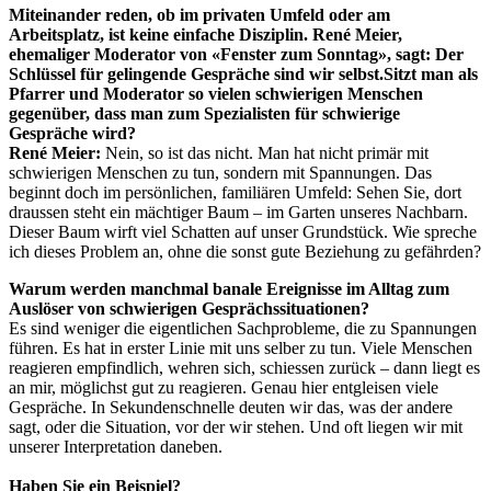
Miteinander reden, ob im privaten Umfeld oder am
Arbeitsplatz, ist keine einfache Disziplin. René Meier,
ehemaliger Moderator von «Fenster zum Sonntag», sagt: Der
Schlüssel für gelingende Gespräche sind wir selbst.Sitzt man als
Pfarrer und Moderator so vielen schwierigen Menschen
gegenüber, dass man zum Spezialisten für schwierige
Gespräche wird?
René Meier:
Nein, so ist das nicht. Man hat nicht primär mit
schwierigen Menschen zu tun, sondern mit Spannungen. Das
beginnt doch im persönlichen, familiären Umfeld: Sehen Sie, dort
draussen steht ein mächtiger Baum – im Garten unseres Nachbarn.
Dieser Baum wirft viel Schatten auf unser Grundstück. Wie spreche
ich dieses Problem an, ohne die sonst gute Beziehung zu gefährden?
Warum werden manchmal banale Ereignisse im Alltag zum
Auslöser von schwierigen Gesprächssituationen?
Es sind weniger die eigentlichen Sachprobleme, die zu Spannungen
führen. Es hat in erster Linie mit uns selber zu tun. Viele Menschen
reagieren empfindlich, wehren sich, schiessen zurück – dann liegt es
an mir, möglichst gut zu reagieren. Genau hier entgleisen viele
Gespräche. In Sekundenschnelle deuten wir das, was der andere
sagt, oder die Situation, vor der wir stehen. Und oft liegen wir mit
unserer Interpretation daneben.
Haben Sie ein Beispiel?