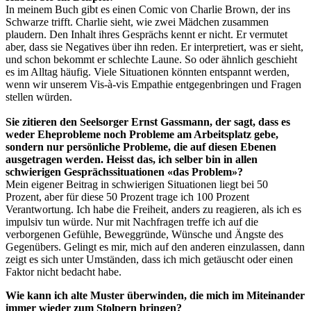
In meinem Buch gibt es einen Comic von Charlie Brown, der ins
Schwarze trifft. Charlie sieht, wie zwei Mädchen zusammen
plaudern. Den Inhalt ihres Gesprächs kennt er nicht. Er vermutet
aber, dass sie Negatives über ihn reden. Er interpretiert, was er sieht,
und schon bekommt er schlechte Laune. So oder ähnlich geschieht
es im Alltag häufig. Viele Situationen könnten entspannt werden,
wenn wir unserem Vis-à-vis Empathie entgegenbringen und Fragen
stellen würden.
Sie zitieren den Seelsorger Ernst Gassmann, der sagt, dass es
weder Eheprobleme noch Probleme am Arbeitsplatz gebe,
sondern nur persönliche Probleme, die auf diesen Ebenen
ausgetragen werden. Heisst das, ich selber bin in allen
schwierigen Gesprächssituationen «das Problem»?
Mein eigener Beitrag in schwierigen Situationen liegt bei 50
Prozent, aber für diese 50 Prozent trage ich 100 Prozent
Verantwortung. Ich habe die Freiheit, anders zu reagieren, als ich es
impulsiv tun würde. Nur mit Nachfragen treffe ich auf die
verborgenen Gefühle, Beweggründe, Wünsche und Ängste des
Gegenübers. Gelingt es mir, mich auf den anderen einzulassen, dann
zeigt es sich unter Umständen, dass ich mich getäuscht oder einen
Faktor nicht bedacht habe.
Wie kann ich alte Muster überwinden, die mich im Miteinander
immer wieder zum Stolpern bringen?