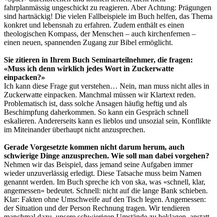
fahrplanmässig ungeschickt zu reagieren. Aber Achtung: Prägungen
sind hartnäckig! Die vielen Fallbeispiele im Buch helfen, das Thema
konkret und lebensnah zu erfahren. Zudem enthält es einen
theologischen Kompass, der Menschen – auch kirchenfernen –
einen neuen, spannenden Zugang zur Bibel ermöglicht.
Sie zitieren in Ihrem Buch Seminarteilnehmer, die fragen:
«Muss ich denn wirklich jedes Wort in Zuckerwatte
einpacken?»
Ich kann diese Frage gut verstehen… Nein, man muss nicht alles in
Zuckerwatte einpacken. Manchmal müssen wir Klartext reden.
Problematisch ist, dass solche Ansagen häufig heftig und als
Beschimpfung daherkommen. So kann ein Gespräch schnell
eskalieren. Andererseits kann es lieblos und unsozial sein, Konflikte
im Miteinander überhaupt nicht anzusprechen.
Gerade Vorgesetzte kommen nicht darum herum, auch
schwierige Dinge anzusprechen. Wie soll man dabei vorgehen?
Nehmen wir das Beispiel, dass jemand seine Aufgaben immer
wieder unzuverlässig erledigt. Diese Tatsache muss beim Namen
genannt werden. Im Buch spreche ich von ska, was «schnell, klar,
angemessen» bedeutet. Schnell: nicht auf die lange Bank schieben.
Klar: Fakten ohne Umschweife auf den Tisch legen. Angemessen:
der Situation und der Person Rechnung tragen. Wir tendieren
manchmal dazu, unsere schwierigen Umstände zu beklagen, anstatt