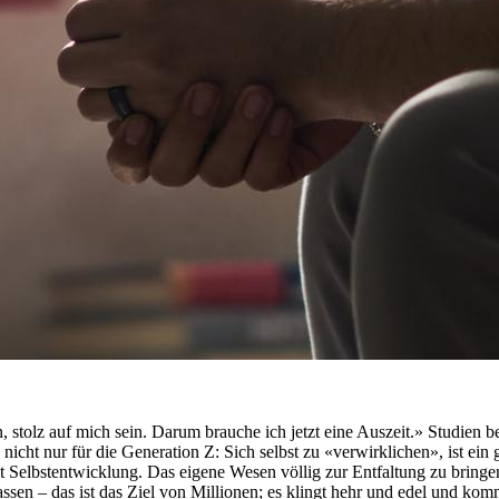
 stolz auf mich sein. Darum brauche ich jetzt eine Auszeit.» Studien b
nicht nur für die Generation Z: Sich selbst zu «verwirklichen», ist ein
st Selbstentwicklung. Das eigene Wesen völlig zur Entfaltung zu bring
sen – das ist das Ziel von Millionen; es klingt hehr und edel und komm