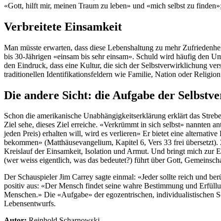
«Gott, hilft mir, meinen Traum zu leben» und «mich selbst zu finden
Verbreitete Einsamkeit
Man müsste erwarten, dass diese Lebenshaltung zu mehr Zufriedenheit 
bis 30-Jährigen «einsam bis sehr einsam». Schuld wird häufig den Um
den Eindruck, dass eine Kultur, die sich der Selbstverwirklichung ver
traditionellen Identifikationsfeldern wie Familie, Nation oder Religio
Die andere Sicht: die Aufgabe der Selbstv
Schon die amerikanische Unabhängigkeitserklärung erklärt das Streben
Ziel sehe, dieses Ziel erreiche. «Verkrümmt in sich selbst» nannten an
jeden Preis) erhalten will, wird es verlieren» Er bietet eine alternativ
bekommen» (Matthäusevangelium, Kapitel 6, Vers 33 frei übersetzt). 
Kreislauf der Einsamkeit, Isolation und Armut. Und bringt mich zur 
(wer weiss eigentlich, was das bedeutet?) führt über Gott, Gemeinsch
Der Schauspieler Jim Carrey sagte einmal: «Jeder sollte reich und ber
positiv aus: «Der Mensch findet seine wahre Bestimmung und Erfüllun
Menschen.» Die «Aufgabe» der egozentrischen, individualistischen Selb
Lebensentwurfs.
Autor:
Reinhold Scharnowski