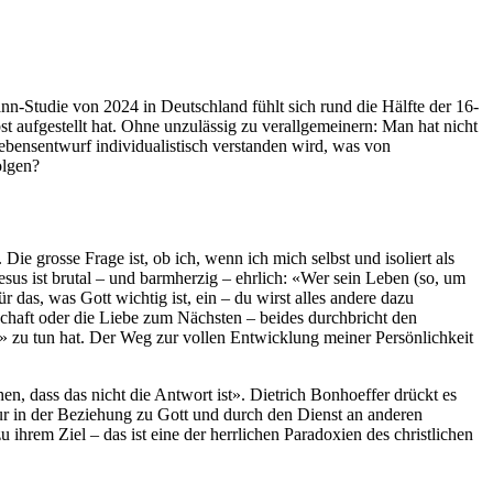
nn-Studie von 2024 in Deutschland fühlt sich rund die Hälfte der 16-
 aufgestellt hat. Ohne unzulässig zu verallgemeinern: Man hat nicht
 Lebensentwurf individualistisch verstanden wird, was von
olgen?
e grosse Frage ist, ob ich, wenn ich mich selbst und isoliert als
Jesus ist brutal – und barmherzig – ehrlich: «Wer sein Leben (so, um
ür das, was Gott wichtig ist, ein – du wirst alles andere dazu
schaft oder die Liebe zum Nächsten – beides durchbricht den
» zu tun hat. Der Weg zur vollen Entwicklung meiner Persönlichkeit
en, dass das nicht die Antwort ist». Dietrich Bonhoeffer drückt es
ur in der Beziehung zu Gott und durch den Dienst an anderen
ihrem Ziel – das ist eine der herrlichen Paradoxien des christlichen