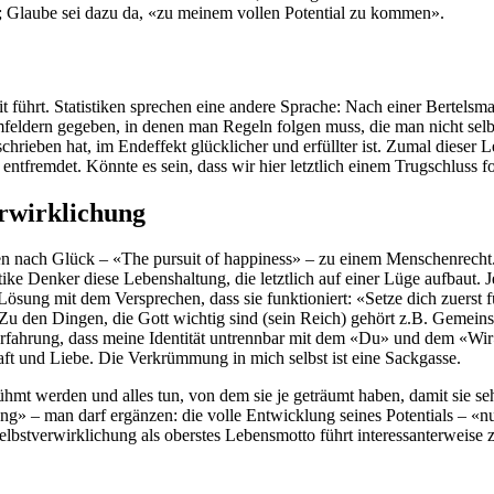
»; Glaube sei dazu da, «zu meinem vollen Potential zu kommen».
führt. Statistiken sprechen eine andere Sprache: Nach einer Bertelsma
feldern gegeben, in denen man Regeln folgen muss, die man nicht selbst
schrieben hat, im Endeffekt glücklicher und erfüllter ist. Zumal dieser
n entfremdet. Könnte es sein, dass wir hier letztlich einem Trugschluss f
erwirklichung
 nach Glück – «The pursuit of happiness» – zu einem Menschenrecht. Di
tike Denker diese Lebenshaltung, die letztlich auf einer Lüge aufbaut. 
e Lösung mit dem Versprechen, dass sie funktioniert: «Setze dich zuerst f
Zu den Dingen, die Gott wichtig sind (sein Reich) gehört z.B. Gemein
Erfahrung, dass meine Identität untrennbar mit dem «Du» und dem «Wir
aft und Liebe. Die Verkrümmung in mich selbst ist eine Sackgasse.
ühmt werden und alles tun, von dem sie je geträumt haben, damit sie seh
g» – man darf ergänzen: die volle Entwicklung seines Potentials – «n
stverwirklichung als oberstes Lebensmotto führt interessanterweise zu 