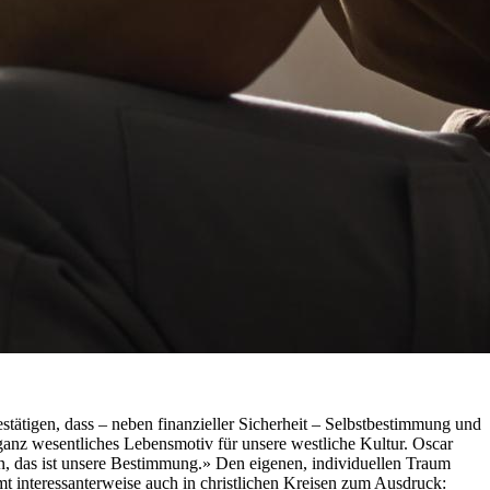
estätigen, dass – neben finanzieller Sicherheit – Selbstbestimmung und
 ganz wesentliches Lebensmotiv für unsere westliche Kultur. Oscar
en, das ist unsere Bestimmung.» Den eigenen, individuellen Traum
t interessanterweise auch in christlichen Kreisen zum Ausdruck: