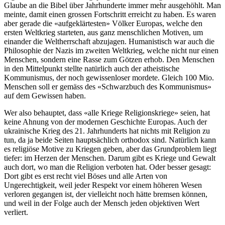
Glaube an die Bibel über Jahrhunderte immer mehr ausgehöhlt. Man
meinte, damit einen grossen Fortschritt erreicht zu haben. Es waren
aber gerade die «aufgeklärtesten» Völker Europas, welche den
ersten Weltkrieg starteten, aus ganz menschlichen Motiven, um
einander die Weltherrschaft abzujagen. Humanistisch war auch die
Philosophie der Nazis im zweiten Weltkrieg, welche nicht nur einen
Menschen, sondern eine Rasse zum Götzen erhob. Den Menschen
in den Mittelpunkt stellte natürlich auch der atheistische
Kommunismus, der noch gewissenloser mordete. Gleich 100 Mio.
Menschen soll er gemäss des «Schwarzbuch des Kommunismus»
auf dem Gewissen haben.
Wer also behauptet, dass «alle Kriege Religionskriege» seien, hat
keine Ahnung von der modernen Geschichte Europas. Auch der
ukrainische Krieg des 21. Jahrhunderts hat nichts mit Religion zu
tun, da ja beide Seiten hauptsächlich orthodox sind. Natürlich kann
es religiöse Motive zu Kriegen geben, aber das Grundproblem liegt
tiefer: im Herzen der Menschen. Darum gibt es Kriege und Gewalt
auch dort, wo man die Religion verboten hat. Oder besser gesagt:
Dort gibt es erst recht viel Böses und alle Arten von
Ungerechtigkeit, weil jeder Respekt vor einem höheren Wesen
verloren gegangen ist, der vielleicht noch hätte bremsen können,
und weil in der Folge auch der Mensch jeden objektiven Wert
verliert.