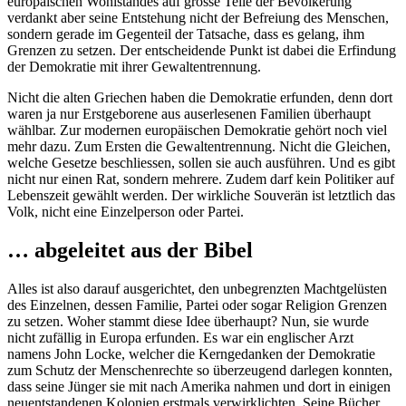
europäischen Wohlstandes auf grosse Teile der Bevölkerung
verdankt aber seine Entstehung nicht der Befreiung des Menschen,
sondern gerade im Gegenteil der Tatsache, dass es gelang, ihm
Grenzen zu setzen. Der entscheidende Punkt ist dabei die Erfindung
der Demokratie mit ihrer Gewaltentrennung.
Nicht die alten Griechen haben die Demokratie erfunden, denn dort
waren ja nur Erstgeborene aus auserlesenen Familien überhaupt
wählbar. Zur modernen europäischen Demokratie gehört noch viel
mehr dazu. Zum Ersten die Gewaltentrennung. Nicht die Gleichen,
welche Gesetze beschliessen, sollen sie auch ausführen. Und es gibt
nicht nur einen Rat, sondern mehrere. Zudem darf kein Politiker auf
Lebenszeit gewählt werden. Der wirkliche Souverän ist letztlich das
Volk, nicht eine Einzelperson oder Partei.
… abgeleitet aus der Bibel
Alles ist also darauf ausgerichtet, den unbegrenzten Machtgelüsten
des Einzelnen, dessen Familie, Partei oder sogar Religion Grenzen
zu setzen. Woher stammt diese Idee überhaupt? Nun, sie wurde
nicht zufällig in Europa erfunden. Es war ein englischer Arzt
namens John Locke, welcher die Kerngedanken der Demokratie
zum Schutz der Menschenrechte so überzeugend darlegen konnten,
dass seine Jünger sie mit nach Amerika nahmen und dort in einigen
neuentstandenen Kolonien erstmals verwirklichten. Seine Bücher