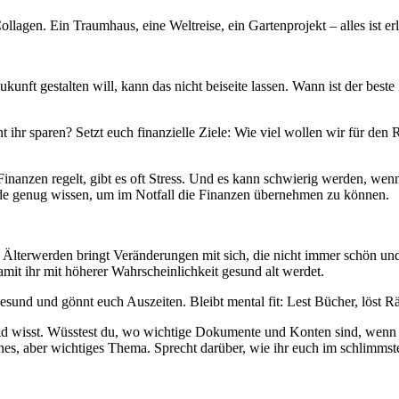
ollagen. Ein Traumhaus, eine Weltreise, ein Gartenprojekt – alles ist er
kunft gestalten will, kann das nicht beiseite lassen. Wann ist der bes
 ihr sparen? Setzt euch finanzielle Ziele: Wie viel wollen wir für de
inanzen regelt, gibt es oft Stress. Und es kann schwierig werden, wenn
eide genug wissen, um im Notfall die Finanzen übernehmen zu können.
s Älterwerden bringt Veränderungen mit sich, die nicht immer schön und
mit ihr mit höherer Wahrscheinlichkeit gesund alt werdet.
esund und gönnt euch Auszeiten. Bleibt mental fit: Lest Bücher, löst Rä
cheid wisst. Wüsstest du, wo wichtige Dokumente und Konten sind, wenn
nes, aber wichtiges Thema. Sprecht darüber, wie ihr euch im schlimmst