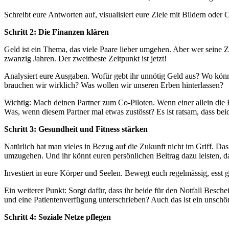
Schreibt eure Antworten auf, visualisiert eure Ziele mit Bildern oder C
Schritt 2: Die Finanzen klären
Geld ist ein Thema, das viele Paare lieber umgehen. Aber wer seine Zu
zwanzig Jahren. Der zweitbeste Zeitpunkt ist jetzt!
Analysiert eure Ausgaben. Wofür gebt ihr unnötig Geld aus? Wo könnt
brauchen wir wirklich? Was wollen wir unseren Erben hinterlassen?
Wichtig: Mach deinen Partner zum Co-Piloten. Wenn einer allein die F
Was, wenn diesem Partner mal etwas zustösst? Es ist ratsam, dass b
Schritt 3: Gesundheit und Fitness stärken
Natürlich hat man vieles in Bezug auf die Zukunft nicht im Griff. Da
umzugehen. Und ihr könnt euren persönlichen Beitrag dazu leisten, da
Investiert in eure Körper und Seelen. Bewegt euch regelmässig, esst g
Ein weiterer Punkt: Sorgt dafür, dass ihr beide für den Notfall Bes
und eine Patientenverfügung unterschrieben? Auch das ist ein unschö
Schritt 4: Soziale Netze pflegen