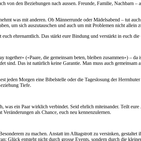
uch von den Beziehungen nach aussen. Freunde, Familie, Nachbarn – all
nehmt was mit anderen. Ob Männerrunde oder Mädelsabend – tut auch 
 haben, um sich auszutauschen und auch um mit Problemen nicht allein z
euch ehrenamtlich. Das stärkt eure Bindung und verstärkt in euch die 
tay together» («Paare, die gemeinsam beten, bleiben zusammen») – da is
det sind. Das ist natürlich keine Garantie. Man muss auch gemeinsam 
n, lest jeden Morgen eine Bibelstelle oder die Tageslosung der Herrnh
Beziehung Tiefe.
h, was ein Paar wirklich verbindet. Seid ehrlich miteinander. Teilt eu
eht Veränderungen als Chance, euch neu kennenzulernen.
Besonderem zu machen. Anstatt im Alltagstrott zu versinken, gestaltet
an: Glück entsteht nicht durch grosse Events, sondern durch die klein