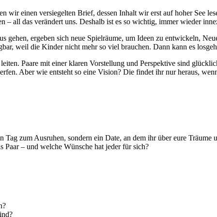
en wir einen versiegelten Brief, dessen Inhalt wir erst auf hoher See l
n – all das verändert uns. Deshalb ist es so wichtig, immer wieder inn
 gehen, ergeben sich neue Spielräume, um Ideen zu entwickeln, Neues 
fügbar, weil die Kinder nicht mehr so viel brauchen. Dann kann es losg
iten. Paare mit einer klaren Vorstellung und Perspektive sind glücklich
rfen. Aber wie entsteht so eine Vision? Die findet ihr nur heraus, wenn
in Tag zum Ausruhen, sondern ein Date, an dem ihr über eure Träume un
s Paar – und welche Wünsche hat jeder für sich?
n?
sind?