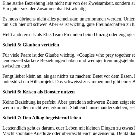
Eine starke Beziehung lebt nicht nur von der Zweisamkeit, sondern a
Ein guter sozialer Zusammenhalt ist wichtig.
Es muss übrigens nicht alles gemeinsam unternommen werden. Unter
tun sich hier oft schwer. Aber es ist wichtig, gute Freundschaften zu
Helft andererseits als Ehe-Team Freunden beim Umzug oder engagiert 
Schritt 5: Glauben vertiefen
Für viele Paare ist der Glaube wichtig. «Couples who pray together s
tendenziell stärkere Beziehungen haben und weniger trennungsgefähr
zwischen euch.
Fangt lieber klein an, als gar nichts zu machen: Betet vor dem Esse
unterstützt ein Hilfsprojekt. Das schweisst zusammen und gibt eurer 
Schritt 6: Krisen als Booster nutzen
Keine Beziehung ist perfekt. Aber gerade in schweren Zeiten zeigt sic
wenn ihr allein nicht weiterkommt. Statt euch auseinanderzuleben, s
Schritt 7: Den Alltag begeisternd leben
Letztendlich geht es darum, euer Leben mit kleinen Dingen zu etwas 
Macht spontane Ausflüge oder überrascht euch gegenseitig. Denkt dar