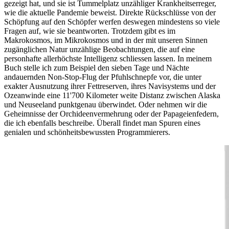
gezeigt hat, und sie ist Tummelplatz unzähliger Krankheitserreger,
wie die aktuelle Pandemie beweist. Direkte Rückschlüsse von der
Schöpfung auf den Schöpfer werfen deswegen mindestens so viele
Fragen auf, wie sie beantworten. Trotzdem gibt es im
Makrokosmos, im Mikrokosmos und in der mit unseren Sinnen
zugänglichen Natur unzählige Beobachtungen, die auf eine
personhafte allerhöchste Intelligenz schliessen lassen. In meinem
Buch stelle ich zum Beispiel den sieben Tage und Nächte
andauernden Non-Stop-Flug der Pfuhlschnepfe vor, die unter
exakter Ausnutzung ihrer Fettreserven, ihres Navisystems und der
Ozeanwinde eine 11'700 Kilometer weite Distanz zwischen Alaska
und Neuseeland punktgenau überwindet. Oder nehmen wir die
Geheimnisse der Orchideenvermehrung oder der Papageienfedern,
die ich ebenfalls beschreibe. Überall findet man Spuren eines
genialen und schönheitsbewussten Programmierers.