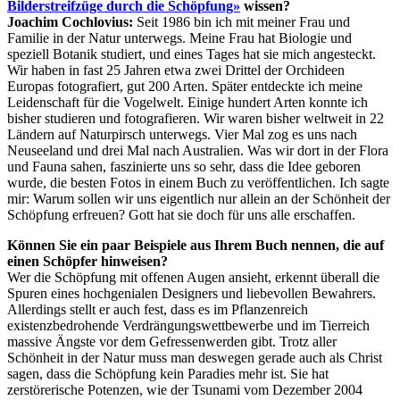
Bilderstreifzüge durch die Schöpfung»
wissen?
Joachim Cochlovius:
Seit 1986 bin ich mit meiner Frau und
Familie in der Natur unterwegs. Meine Frau hat Biologie und
speziell Botanik studiert, und eines Tages hat sie mich angesteckt.
Wir haben in fast 25 Jahren etwa zwei Drittel der Orchideen
Europas fotografiert, gut 200 Arten. Später entdeckte ich meine
Leidenschaft für die Vogelwelt. Einige hundert Arten konnte ich
bisher studieren und fotografieren. Wir waren bisher weltweit in 22
Ländern auf Naturpirsch unterwegs. Vier Mal zog es uns nach
Neuseeland und drei Mal nach Australien. Was wir dort in der Flora
und Fauna sahen, faszinierte uns so sehr, dass die Idee geboren
wurde, die besten Fotos in einem Buch zu veröffentlichen. Ich sagte
mir: Warum sollen wir uns eigentlich nur allein an der Schönheit der
Schöpfung erfreuen? Gott hat sie doch für uns alle erschaffen.
Können Sie ein paar Beispiele aus Ihrem Buch nennen, die auf
einen Schöpfer hinweisen?
Wer die Schöpfung mit offenen Augen ansieht, erkennt überall die
Spuren eines hochgenialen Designers und liebevollen Bewahrers.
Allerdings stellt er auch fest, dass es im Pflanzenreich
existenzbedrohende Verdrängungswettbewerbe und im Tierreich
massive Ängste vor dem Gefressenwerden gibt. Trotz aller
Schönheit in der Natur muss man deswegen gerade auch als Christ
sagen, dass die Schöpfung kein Paradies mehr ist. Sie hat
zerstörerische Potenzen, wie der Tsunami vom Dezember 2004