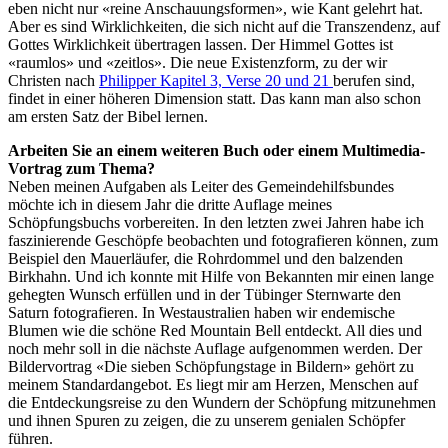
eben nicht nur «reine Anschauungsformen», wie Kant gelehrt hat.
Aber es sind Wirklichkeiten, die sich nicht auf die Transzendenz, auf
Gottes Wirklichkeit übertragen lassen. Der Himmel Gottes ist
«raumlos» und «zeitlos». Die neue Existenzform, zu der wir
Christen nach
Philipper Kapitel 3, Verse 20 und 21
berufen sind,
findet in einer höheren Dimension statt. Das kann man also schon
am ersten Satz der Bibel lernen.
Arbeiten Sie an einem weiteren Buch oder einem Multimedia-
Vortrag zum Thema?
Neben meinen Aufgaben als Leiter des Gemeindehilfsbundes
möchte ich in diesem Jahr die dritte Auflage meines
Schöpfungsbuchs vorbereiten. In den letzten zwei Jahren habe ich
faszinierende Geschöpfe beobachten und fotografieren können, zum
Beispiel den Mauerläufer, die Rohrdommel und den balzenden
Birkhahn. Und ich konnte mit Hilfe von Bekannten mir einen lange
gehegten Wunsch erfüllen und in der Tübinger Sternwarte den
Saturn fotografieren. In Westaustralien haben wir endemische
Blumen wie die schöne Red Mountain Bell entdeckt. All dies und
noch mehr soll in die nächste Auflage aufgenommen werden. Der
Bildervortrag «Die sieben Schöpfungstage in Bildern» gehört zu
meinem Standardangebot. Es liegt mir am Herzen, Menschen auf
die Entdeckungsreise zu den Wundern der Schöpfung mitzunehmen
und ihnen Spuren zu zeigen, die zu unserem genialen Schöpfer
führen.