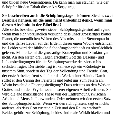
und bilden neue Generationen. Da kann man nur staunen, wie der
Schöpfer für den Erhalt dieser Art Sorge trägt.
Sie beschreiben auch die Schöpfungstage – können Sie ein, zwei
Beispiele nennen, an die man nicht unbedingt denkt, wenn man
diesen Abschnitt in der Bibel liest?
Alle sechs beziehungsweise sieben Schöpfungstage sind aufregend,
wenn man sich vorzustellen versucht, dass unser grossartiger blauer
Planet, die unendlichen Weiten des Alls mitsamt der Sternenpracht
und das ganze Leben auf der Erde in dieser einen Woche entstanden
ist. Leider wird der biblische Schöpfungsbericht oft zu oberflächlich
gelesen. Man erkennt die grossartige Konzeption und Struktur gar
nicht. An den ersten drei Tagen erschafft Gott die Daseins- und
Lebensbedingungen für die Schöpfungswerke des vierten bis
sechsten Tages. Der siebte Tag ist keineswegs ein «Ruhetag» in
unserem Sinn, sondern der Tag der Vollendung und Freude. Gott,
der erste Arbeiter, freut sich über das Werk seiner Hände. Damit
stiftet er den Ursinn des Feiertags und leitet uns zum Feiern an.
Worin besteht die Feiertagsheiligung? Dass wir uns an den Werken
Gottes und an den Ergebnissen unserer eigenen Arbeit erfreuen. So
wird die alte marxistische These von der Entfremdung zwischen
Arbeit und Mensch überwunden. Oder nehmen wir den ersten Satz
des Schöpfungsberichts: Wenn wir den richtig lesen, sagt er nichts
anderes, als dass Gott zuerst die Zeit und den Raum erschafft.
Beides gehört zur Schöpfung, beides sind reale Wirklichkeiten und