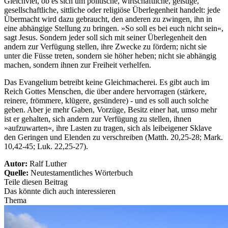
Gleichviel, ob es sich um politische, wirtschaftliche, geistige,
gesellschaftliche, sittliche oder religiöse Überlegenheit handelt: jede
Übermacht wird dazu gebraucht, den anderen zu zwingen, ihn in
eine abhängige Stellung zu bringen. »So soll es bei euch nicht sein«,
sagt Jesus. Sondern jeder soll sich mit seiner Überlegenheit den
andern zur Verfügung stellen, ihre Zwecke zu fördern; nicht sie
unter die Füsse treten, sondern sie höher heben; nicht sie abhängig
machen, sondern ihnen zur Freiheit verhelfen.
Das Evangelium betreibt keine Gleichmacherei. Es gibt auch im
Reich Gottes Menschen, die über andere hervorragen (stärkere,
reinere, frömmere, klügere, gesündere) - und es soll auch solche
geben. Aber je mehr Gaben, Vorzüge, Besitz einer hat, umso mehr
ist er gehalten, sich andern zur Verfügung zu stellen, ihnen
»aufzuwarten«, ihre Lasten zu tragen, sich als leibeigener Sklave
den Geringen und Elenden zu verschreiben (Matth. 20,25-28; Mark.
10,42-45; Luk. 22,25-27).
Autor:
Ralf Luther
Quelle:
Neutestamentliches Wörterbuch
Teile diesen Beitrag
Das könnte dich auch interessieren
Thema