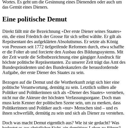
Wortes. Es geht um die Gesinnung eines Dienenden oder auch um
das Gemüt eines Dieners.
Eine politische Demut
Direkt fällt mir die Bezeichnung «Der erste Diener seines Staates»
ein, die einst Friedrich der Grosse für sich selbst wählte. Er gilt als
Repräsentant des aufgeklärten Absolutismus. Er setzte als König
von Preussen seit 1772 tiefgreifende Reformen durch, etwa schaffte
er die Folter ab und forcierte den Ausbau des Bildungssystems. Mit
der Zeit wurde die Selbstbezeichnung eine gängiger Ausdruck für
höchste politische Repräsentanten. Zu unserer Zeit trägt das Amt des
Bundespräsidenten und des Bundeskanzlers die herausfordernde
Aufgabe, der erste Diener des Staates zu sein.
Bezogen auf die Demut und die Wortherkunft zeigt sich hier eine
politische Verantwortung, demütig zu sein. Letztlich sollten alle
Politiker und Politikerinnen sich als «Diener des Staates» verstehen,
nicht nur die Akteure der höchsten Verfassungsorgane. Doch man
muss kein Kenner der politischen Szene sein, um zu merken, dass
Politikerinnen und Politiker auch «nur» Menschen sind – und es
ihnen schwerfällt, demütig zu sein und sich als Diener zu verstehen.
Doch was macht Demut eigentlich aus? Wie ist sie gedacht? Was
bedeutet es aus christlicher Sicht, ein demütiges Leben zu führen?