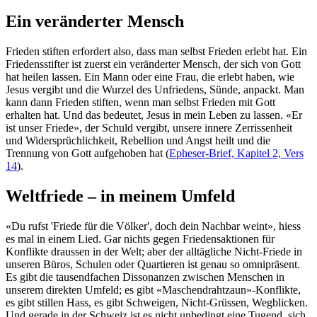
Ein veränderter Mensch
Frieden stiften erfordert also, dass man selbst Frieden erlebt hat. Ein
Friedensstifter ist zuerst ein veränderter Mensch, der sich von Gott
hat heilen lassen. Ein Mann oder eine Frau, die erlebt haben, wie
Jesus vergibt und die Wurzel des Unfriedens, Sünde, anpackt. Man
kann dann Frieden stiften, wenn man selbst Frieden mit Gott
erhalten hat. Und das bedeutet, Jesus in mein Leben zu lassen. «Er
ist unser Friede», der Schuld vergibt, unsere innere Zerrissenheit
und Widersprüchlichkeit, Rebellion und Angst heilt und die
Trennung von Gott aufgehoben hat (
Epheser-Brief, Kapitel 2, Vers
14
).
Weltfriede – in meinem Umfeld
«Du rufst 'Friede für die Völker', doch dein Nachbar weint», hiess
es mal in einem Lied. Gar nichts gegen Friedensaktionen für
Konflikte draussen in der Welt; aber der alltägliche Nicht-Friede in
unseren Büros, Schulen oder Quartieren ist genau so omnipräsent.
Es gibt die tausendfachen Dissonanzen zwischen Menschen in
unserem direkten Umfeld; es gibt «Maschendrahtzaun»-Konflikte,
es gibt stillen Hass, es gibt Schweigen, Nicht-Grüssen, Wegblicken.
Und gerade in der Schweiz ist es nicht unbedingt eine Tugend, sich