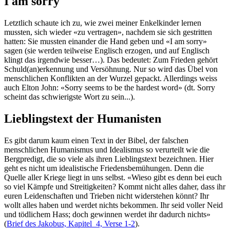
I am sorry
Letztlich schaute ich zu, wie zwei meiner Enkelkinder lernen
mussten, sich wieder «zu vertragen», nachdem sie sich gestritten
hatten: Sie mussten einander die Hand geben und «I am sorry»
sagen (sie werden teilweise Englisch erzogen, und auf Englisch
klingt das irgendwie besser…). Das bedeutet: Zum Frieden gehört
Schuld(an)erkennung und Versöhnung. Nur so wird das Übel von
menschlichen Konflikten an der Wurzel gepackt. Allerdings weiss
auch Elton John: «Sorry seems to be the hardest word» (dt. Sorry
scheint das schwierigste Wort zu sein...).
Lieblingstext der Humanisten
Es gibt darum kaum einen Text in der Bibel, der falschen
menschlichen Humanismus und Idealismus so verurteilt wie die
Bergpredigt, die so viele als ihren Lieblingstext bezeichnen. Hier
geht es nicht um idealistische Friedensbemühungen. Denn die
Quelle aller Kriege liegt in uns selbst. «Wieso gibt es denn bei euch
so viel Kämpfe und Streitigkeiten? Kommt nicht alles daher, dass ihr
euren Leidenschaften und Trieben nicht widerstehen könnt? Ihr
wollt alles haben und werdet nichts bekommen. Ihr seid voller Neid
und tödlichem Hass; doch gewinnen werdet ihr dadurch nichts»
(
Brief des Jakobus, Kapitel 4, Verse 1-2
).