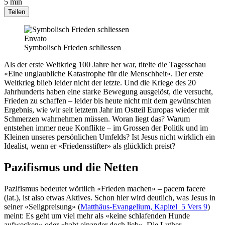
5 min
Teilen
Envato
Symbolisch Frieden schliessen
Als der erste Weltkrieg 100 Jahre her war, titelte die Tagesschau
«Eine unglaubliche Katastrophe für die Menschheit». Der erste
Weltkrieg blieb leider nicht der letzte. Und die Kriege des 20
Jahrhunderts haben eine starke Bewegung ausgelöst, die versucht,
Frieden zu schaffen – leider bis heute nicht mit dem gewünschten
Ergebnis, wie wir seit letztem Jahr im Ostteil Europas wieder mit
Schmerzen wahrnehmen müssen. Woran liegt das? Warum
entstehen immer neue Konflikte – im Grossen der Politik und im
Kleinen unseres persönlichen Umfelds? Ist Jesus nicht wirklich ein
Idealist, wenn er «Friedensstifter» als glücklich preist?
Pazifismus und die Netten
Pazifismus bedeutet wörtlich «Frieden machen» – pacem facere
(lat.), ist also etwas Aktives. Schon hier wird deutlich, was Jesus in
seiner «Seligpreisung» (
Matthäus-Evangelium, Kapitel 5 Vers 9
)
meint: Es geht um viel mehr als «keine schlafenden Hunde
aufwecken» oder «habt einander doch lieb». Die Luther-