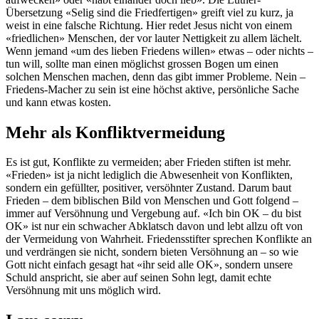
Übersetzung «Selig sind die Friedfertigen» greift viel zu kurz, ja
weist in eine falsche Richtung. Hier redet Jesus nicht von einem
«friedlichen» Menschen, der vor lauter Nettigkeit zu allem lächelt.
Wenn jemand «um des lieben Friedens willen» etwas – oder nichts –
tun will, sollte man einen möglichst grossen Bogen um einen
solchen Menschen machen, denn das gibt immer Probleme. Nein –
Friedens-Macher zu sein ist eine höchst aktive, persönliche Sache
und kann etwas kosten.
Mehr als Konfliktvermeidung
Es ist gut, Konflikte zu vermeiden; aber Frieden stiften ist mehr.
«Frieden» ist ja nicht lediglich die Abwesenheit von Konflikten,
sondern ein gefüllter, positiver, versöhnter Zustand. Darum baut
Frieden – dem biblischen Bild von Menschen und Gott folgend –
immer auf Versöhnung und Vergebung auf. «Ich bin OK – du bist
OK» ist nur ein schwacher Abklatsch davon und lebt allzu oft von
der Vermeidung von Wahrheit. Friedensstifter sprechen Konflikte an
und verdrängen sie nicht, sondern bieten Versöhnung an – so wie
Gott nicht einfach gesagt hat «ihr seid alle OK», sondern unsere
Schuld anspricht, sie aber auf seinen Sohn legt, damit echte
Versöhnung mit uns möglich wird.