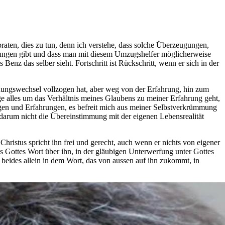
aten, dies zu tun, denn ich verstehe, dass solche Überzeugungen,
nungen gibt und dass man mit diesem Umzugshelfer möglicherweise
nz das selber sieht. Fortschritt ist Rückschritt, wenn er sich in der
nungswechsel vollzogen hat, aber weg von der Erfahrung, hin zum
nge alles um das Verhältnis meines Glaubens zu meiner Erfahrung geht,
gen und Erfahrungen, es befreit mich aus meiner Selbstverkrümmung
darum nicht die Übereinstimmung mit der eigenen Lebensrealität
Christus spricht ihn frei und gerecht, auch wenn er nichts von eigener
aus Gottes Wort über ihn, in der gläubigen Unterwerfung unter Gottes
et beides allein in dem Wort, das von aussen auf ihn zukommt, in