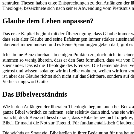
zentralen Thesen haben enge Entsprechungen zu den Anfängen der liber
Theologie, bezeichnete sich nach seiner Abwendung vom Pietismus nicht
Glaube dem Leben anpassen?
Das erste Kapitel beginnt mit der Überzeugung, dass Glaube immer wi
dass sein alter Glaube und seine Erfahrungen immer stärker ausein
übereinstimmen müssen und es keine Spannungen geben darf, gibt es 
Ich stimme Benz durchaus in einigen Punkten zu, doch nicht in seine
stimmen so wenig überein, dass er den Satz formuliert, dass wir von
zueinander. Das ist die Theologie des Kreuzes: Die Gemeinde Jesu ver
getrost und wissen: solange wir im Leibe wohnen, weilen wir fern 
ist, aber der Glaube richtet sich nicht auf das Sichtbare, sondern a
Verheissungswort Gottes.
Das Bibelverständnis
Wie in den Anfängen der liberalen Theologie beginnt auch bei Benz alle
ganze Bibel wörtlich zu nehmen, sehr selektiv darin sind, was sie w
braucht, doch Benz schliesst daraus, dass «Bibeltreue» nicht objektiv
Bibel. Er macht die Not zur Tugend. Für fundamentalistisch Glaubend
Die wichtigste Strategie, Bibelstellen in ihrer Bedeutung für uns heu