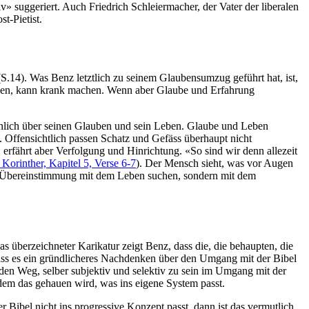
» suggeriert. Auch Friedrich Schleiermacher, der Vater der liberalen
t-Pietist.
S.14). Was Benz letztlich zu seinem Glaubensumzug geführt hat, ist,
ssen, kann krank machen. Wenn aber Glaube und Erfahrung
nlich über seinen Glauben und sein Leben. Glaube und Leben
. Offensichtlich passen Schatz und Gefäss überhaupt nicht
 erfährt aber Verfolgung und Hinrichtung. «So sind wir denn allezeit
 Korinther, Kapitel 5, Verse 6-7
). Der Mensch sieht, was vor Augen
 die Übereinstimmung mit dem Leben suchen, sondern mit dem
as überzeichneter Karikatur zeigt Benz, dass die, die behaupten, die
dass es ein gründlicheres Nachdenken über den Umgang mit der Bibel
r den Weg, selber subjektiv und selektiv zu sein im Umgang mit der
 dem das gehauen wird, was ins eigene System passt.
r Bibel nicht ins progressive Konzept passt, dann ist das vermutlich