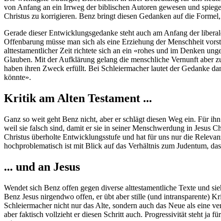
von Anfang an ein Irrweg der biblischen Autoren gewesen und spiegelt
Christus zu korrigieren. Benz bringt diesen Gedanken auf die Formel, da
Gerade dieser Entwicklungsgedanke steht auch am Anfang der libera
Offenbarung müsse man sich als eine Erziehung der Menschheit vorste
alttestamentlicher Zeit richtete sich an ein «rohes und im Denken un
Glauben. Mit der Aufklärung gelang die menschliche Vernunft aber zu
haben ihren Zweck erfüllt. Bei Schleiermacher lautet der Gedanke dann
könnte».
Kritik am Alten Testament ...
Ganz so weit geht Benz nicht, aber er schlägt diesen Weg ein. Für ihn 
weil sie falsch sind, damit er sie in seiner Menschwerdung in Jesus Chr
Christus überholte Entwicklungsstufe und hat für uns nur die Relevan
hochproblematisch ist mit Blick auf das Verhältnis zum Judentum, das
... und an Jesus
Wendet sich Benz offen gegen diverse alttestamentliche Texte und sieht
Benz Jesus nirgendwo offen, er übt aber stille (und intransparente) 
Schleiermacher nicht nur das Alte, sondern auch das Neue als eine ve
aber faktisch vollzieht er diesen Schritt auch. Progressivität steht