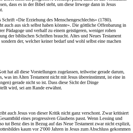
n, dass es in der Bibel steht, um diese Irrwege dann in Jesus
t.
s Schrift «Die Erziehung des Menschengeschlechts» (1780).
t auch aus sich selbst haben könnte». Die göttliche Offenbarung in
serer Pädagoge und verhalf zu einem geistigeren, weniger rohen
ung der biblischen Schriften braucht. Altes und Neues Testament
t, sondern der, welcher keiner bedarf und wohl selbst eine machen
Gott hat all diese Vorstellungen zugelassen, teilweise gerade darum,
es, was im Alten Testament nicht mit Jesus übereinstimmt, ist eine in
gen) gerade nicht so ist. Dass diese Sicht der Dinge
tellt wird, sei am Rande erwähnt.
ibt auch Jesus von dieser Kritik nicht ganz verschont. Zwar kritisiert
as Gesamtbild eines progressiven Glaubens passt. Wenn Lessing und
so tut Benz dies in Bezug auf das Neue Testament zwar nicht explizit,
en Gottesbildes kaum vor 2'000 Jahren in Jesus zum Abschluss gekommen