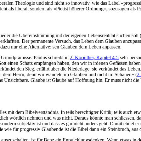
alen Theologie und sind nicht so innovativ, wie das Label «progressiv
 als liberal, sondern als «Pietist höherer Ordnung», sozusagen als Pos
eder die Übereinstimmung mit der eigenen Lebensrealität suchen soll (
anderklafften. Der permanente Versuch, das Leben dem Glauben anzupa
dazu nur eine Alternative: sen Glauben dem Leben anpassen.
r Grundprämisse. Paulus schreibt in
2. Korinther, Kapitel 4-5
sehr persö
 Gott einen Schatz empfangen haben, den wir in irdenen Gefässen haben
kündet den Sieg, erfährt aber die Niederlage, sie verkündet das Leben,
von dem Herrn; denn wir wandeln im Glauben und nicht im Schauen» (
2.
uf das Unsichtbare. Glaube ist Glaube auf Hoffnung hin. Er muss nicht
s mit dem Bibelverständnis. In teils berechtigter Kritik, teils auch etw
irklich wörtlich nehmen und was nicht. Daraus könnte man schliessen, 
, sondern subjektiv ist und dass es gar nicht anders geht. Damit ebnet e
e wie für progressiv Glaubende ist die Bibel dann ein Steinbruch, aus
te auszuschalten, ist für Benz ein Entwicklungsdenken. Wenn etwas in de