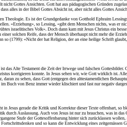
 nicht Gottes Ansichten. Gott hat aus pädagogischen Gründen zugelasse
ss alles in der Bibel Gottes Absicht ist, aber nicht alles Gottes Ansich
len Theologie. Es ist der Grundgedanke von Gotthold Ephraim Lessing
llen. «Erziehung», so Lessing, «gibt dem Menschen nichts, was er nich
geübtes israelitisches Volk». Doch dann kam mit Jesus Christus ein bes
 einer solchen Reife, dass der Mensch überhaupt nicht mehr die Erzieh
 so (1799): «Nicht der hat Religion, der an eine heilige Schrift glaub
ist das Alte Testament die Zeit der Irrwege und falschen Gottesbilder. 
istus korrigieren konnte. In Jesus sehen wir, wie Gott wirklich ist. All
z, daran zu sehen, dass Gott (entgegen den alttestamentlichen Behauptun
 im Buch von Benz immer wieder klischiert und fast nur negativ darges
 in Jesus gerade die Kritik und Korrektur dieser Texte offenbart, so ble
Kritik durch Auslassung. Auch von Jesus ist nur zu brauchen, was in d
rgangene Stufe der Gottesoffenbarung hinter sich zurücklassen wollen, 
 ja für Fortschrittsdenken und so kann die Entwicklung eines zeitgemäss