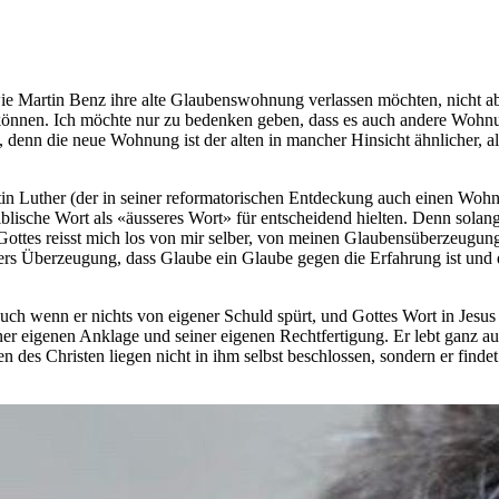
e Martin Benz ihre alte Glaubenswohnung verlassen möchten, nicht abr
en können. Ich möchte nur zu bedenken geben, dass es auch andere Woh
n die neue Wohnung ist der alten in mancher Hinsicht ähnlicher, als Be
in Luther (der in seiner reformatorischen Entdeckung auch einen Woh
biblische Wort als «äusseres Wort» für entscheidend hielten. Denn sola
ottes reisst mich los von mir selber, von meinen Glaubensüberzeugun
ers Überzeugung, dass Glaube ein Glaube gegen die Erfahrung ist und 
auch wenn er nichts von eigener Schuld spürt, und Gottes Wort in Jesus 
seiner eigenen Anklage und seiner eigenen Rechtfertigung. Er lebt ganz 
en des Christen liegen nicht in ihm selbst beschlossen, sondern er find