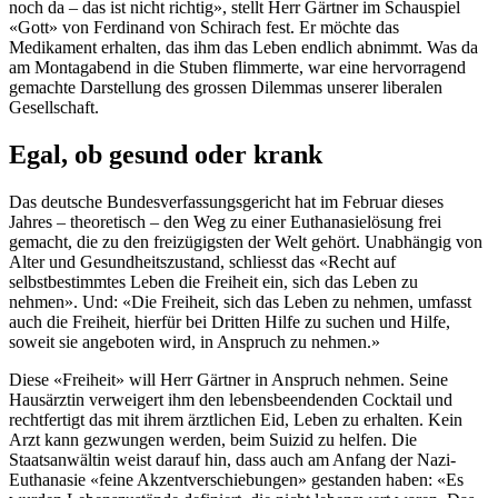
noch da – das ist nicht richtig», stellt Herr Gärtner im Schauspiel
«Gott» von Ferdinand von Schirach fest. Er möchte das
Medikament erhalten, das ihm das Leben endlich abnimmt. Was da
am Montagabend in die Stuben flimmerte, war eine hervorragend
gemachte Darstellung des grossen Dilemmas unserer liberalen
Gesellschaft.
Egal, ob gesund oder krank
Das deutsche Bundesverfassungsgericht hat im Februar dieses
Jahres – theoretisch – den Weg zu einer Euthanasielösung frei
gemacht, die zu den freizügigsten der Welt gehört. Unabhängig von
Alter und Gesundheitszustand, schliesst das «Recht auf
selbstbestimmtes Leben die Freiheit ein, sich das Leben zu
nehmen». Und: «Die Freiheit, sich das Leben zu nehmen, umfasst
auch die Freiheit, hierfür bei Dritten Hilfe zu suchen und Hilfe,
soweit sie angeboten wird, in Anspruch zu nehmen.»
Diese «Freiheit» will Herr Gärtner in Anspruch nehmen. Seine
Hausärztin verweigert ihm den lebensbeendenden Cocktail und
rechtfertigt das mit ihrem ärztlichen Eid, Leben zu erhalten. Kein
Arzt kann gezwungen werden, beim Suizid zu helfen. Die
Staatsanwältin weist darauf hin, dass auch am Anfang der Nazi-
Euthanasie «feine Akzentverschiebungen» gestanden haben: «Es