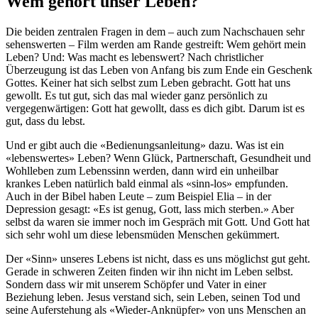
Wem gehört unser Leben?
Die beiden zentralen Fragen in dem – auch zum Nachschauen sehr
sehenswerten – Film werden am Rande gestreift: Wem gehört mein
Leben? Und: Was macht es lebenswert? Nach christlicher
Überzeugung ist das Leben von Anfang bis zum Ende ein Geschenk
Gottes. Keiner hat sich selbst zum Leben gebracht. Gott hat uns
gewollt. Es tut gut, sich das mal wieder ganz persönlich zu
vergegenwärtigen: Gott hat gewollt, dass es dich gibt. Darum ist es
gut, dass du lebst.
Und er gibt auch die «Bedienungsanleitung» dazu. Was ist ein
«lebenswertes» Leben? Wenn Glück, Partnerschaft, Gesundheit und
Wohlleben zum Lebenssinn werden, dann wird ein unheilbar
krankes Leben natürlich bald einmal als «sinn-los» empfunden.
Auch in der Bibel haben Leute – zum Beispiel Elia – in der
Depression gesagt: «Es ist genug, Gott, lass mich sterben.» Aber
selbst da waren sie immer noch im Gespräch mit Gott. Und Gott hat
sich sehr wohl um diese lebensmüden Menschen gekümmert.
Der «Sinn» unseres Lebens ist nicht, dass es uns möglichst gut geht.
Gerade in schweren Zeiten finden wir ihn nicht im Leben selbst.
Sondern dass wir mit unserem Schöpfer und Vater in einer
Beziehung leben. Jesus verstand sich, sein Leben, seinen Tod und
seine Auferstehung als «Wieder-Anknüpfer» von uns Menschen an