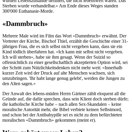
wurden Lebenszustände definiert, die nicht lebenswert waren. Das
Sterben wurde verhandelbar.» Am Ende dieses Weges standen
300'000 Euthanasie-Morde.
«Dammbruch»
Mehrere Male wird im Film das Wort «Dammbruch» erwähnt. Der
Vertreter der Kirche, Bischof Thiel, erzählt die Geschichte einer 31-
jährigen Frau, die es sich selbst nicht vergeben kann, dass sie ein
Kind tödlich überfahren hat. «Ich kann mir selbst nicht vergeben.
Ich will sterben», habe sie ihm gesagt. Wenn der Suizid so
offensichtlich zu einer gesellschaftlich akzeptierten Option wird, sei
der Schritt zum Nützlichkeitsdenken nicht mehr weit: «Innerhalb
kurzer Zeit wird der Druck auf alte Menschen wachsen, sich
umzubringen. 'Ihr habt lange genug gelebt', werden die Jungen zu
den Alten sagen.»
Der Anwalt des lebens-müden Herrn Gärtner zählt eloquent all die
Gründe auf, die dafür sprechen, dass sein Klient doch sterben dürfe;
die katholische Kirche habe – nach allen Sex-Skandalen – keine
moralische Autorität mehr, die Bibel verbiete keinen Selbstmord,
und schon bei der Antibabypille sei es nicht zu dem befürchteten
moralischen «Dammbruch» gekommen (meint er).