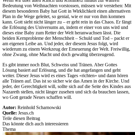
Wenn wir über allen Kitsch und Kommerz hinaus zur wahren
Bedeutung von Weihnachten vorstossen, müssen wir verstehen: Mit
diesem besonderen Baby hat Gott in Wirklichkeit einen alternativen
Plan in die Wege geleitet, so genial, wie er nur von ihm kommen
kann. Gott sieht nicht länger zu – er geht rein in das Chaos. Er fängt
die Erlösung des Universums an, indem er einer von uns wird und
dieses eine Baby zum Retter der Welt heranwachsen lässt. Die
beiden Kernprobleme der Menschheit – Schuld und Tod – packt er
am eigenen Leibe an. Und jeder, der diesem Jesus folgt, wird
wiederum zu einem Werkzeug der Erneuerung der Welt. Freiwillig,
ohne Zwang, ohne Macht und doch gewaltig überzeugend.
Es gibt immer noch Blut, Schweiss und Tränen. Aber Gottes
Lösung basiert auf Erlösung, und die hat angefangen und geht
weiter. Dieser Jesus wird es eines Tages «richten» und dann hören
alle Tränen auf. Das ist so sicher wie das Amen in der Kirche. Und
jeder, der Gerechtigkeit will, sollte sich auf die Seite des Kindes aus
Nazareth stellen, nicht länger zusehen und sich da brauchen lassen,
wo Gott gerade Neues schaffen will.
Autor:
Reinhold Scharnowski
Quelle:
Jesus.ch
Teile diesen Beitrag
Das könnte dich auch interessieren
Thema