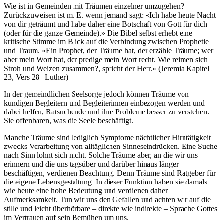
Wie ist in Gemeinden mit Träumen einzelner umzugehen?
Zurückzuweisen ist m. E. wenn jemand sagt: «Ich habe heute Nacht
von dir geträumt und habe daher eine Botschaft von Gott für dich
(oder für die ganze Gemeinde).» Die Bibel selbst erhebt eine
kritische Stimme im Blick auf die Verbindung zwischen Prophetie
und Traum. «Ein Prophet, der Träume hat, der erzähle Träume; wer
aber mein Wort hat, der predige mein Wort recht. Wie reimen sich
Stroh und Weizen zusammen?, spricht der Herr.» (Jeremia Kapitel
23, Vers 28 | Luther)
In der gemeindlichen Seelsorge jedoch können Träume von
kundigen Begleitern und Begleiterinnen einbezogen werden und
dabei helfen, Ratsuchende und ihre Probleme besser zu verstehen.
Sie offenbaren, was die Seele beschäftigt.
Manche Träume sind lediglich Symptome nächtlicher Hirntätigkeit
zwecks Verarbeitung von alltäglichen Sinneseindrücken. Eine Suche
nach Sinn lohnt sich nicht. Solche Träume aber, an die wir uns
erinnern und die uns tagsüber und darüber hinaus länger
beschäftigen, verdienen Beachtung. Denn Träume sind Ratgeber für
die eigene Lebensgestaltung. In dieser Funktion haben sie damals
wie heute eine hohe Bedeutung und verdienen daher
Aufmerksamkeit. Tun wir uns den Gefallen und achten wir auf die
stille und leicht überhörbare – direkte wie indirekte – Sprache Gottes
im Vertrauen auf sein Bemühen um uns.