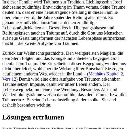
In dieser Familie wird Träumen zur Tradition. Lieblingssohn Josef
sieht seine zukünftige Entwicklung im Traum voraus. Seine Träume
deuten an, dass er eine herausragende Stellung in dieser Familie
übernehmen wird, die Jahre später der Rettung aller dient. So
genannte «Individuationsträume» deuten zukünftige
Lebensmöglichkeiten an. Besonders in Übergangsphasen und
Reifungskrisen tauchen Träume auf, durch die Gott uns Menschen
auf neue Gestaltungsformen der nächsten Lebensphase aufmerksam
macht – die zweite Aufgabe von Träumen.
Zurück zur Weihnachtsgeschichte. Den weitgereisten Magiern, die
dem Stern folgten und das Königskind anbeteten, begegnet Gott
ebenfalls im Traum. Die Einzelheiten dieser Begegnung werden uns
nicht überliefert, wohl aber die Wirkung ihrer Botschaft. Sie zogen
«auf einem anderen Weg wieder in ihr Land.» (
Matthäus Kapitel 2,
Vers 12
) Damit wird eine dritte Aufgabe von Träumen erkennbar.
Träume setzen Impulse, damit wir unser Leben ändern. Der
Lebensweg bekommt eine neue Wendung. Besonders Alp- und
Wiederholungsträume weisen darauf hin, dass der Träumer bzw. die
Träumerin z. B. seine Lebenseinstellung ändern sollte. Sie sind
deshalb besonders wichtig.
Lösungen erträumen