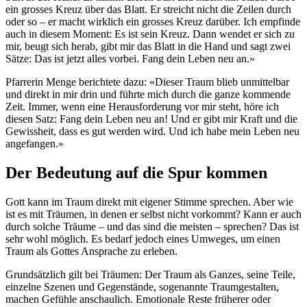
ein grosses Kreuz über das Blatt. Er streicht nicht die Zeilen durch
oder so – er macht wirklich ein grosses Kreuz darüber. Ich empfinde
auch in diesem Moment: Es ist sein Kreuz. Dann wendet er sich zu
mir, beugt sich herab, gibt mir das Blatt in die Hand und sagt zwei
Sätze: Das ist jetzt alles vorbei. Fang dein Leben neu an.»
Pfarrerin Menge berichtete dazu: «Dieser Traum blieb unmittelbar
und direkt in mir drin und führte mich durch die ganze kommende
Zeit. Immer, wenn eine Herausforderung vor mir steht, höre ich
diesen Satz: Fang dein Leben neu an! Und er gibt mir Kraft und die
Gewissheit, dass es gut werden wird. Und ich habe mein Leben neu
angefangen.»
Der Bedeutung auf die Spur kommen
Gott kann im Traum direkt mit eigener Stimme sprechen. Aber wie
ist es mit Träumen, in denen er selbst nicht vorkommt? Kann er auch
durch solche Träume – und das sind die meisten – sprechen? Das ist
sehr wohl möglich. Es bedarf jedoch eines Umweges, um einen
Traum als Gottes Ansprache zu erleben.
Grundsätzlich gilt bei Träumen: Der Traum als Ganzes, seine Teile,
einzelne Szenen und Gegenstände, sogenannte Traumgestalten,
machen Gefühle anschaulich. Emotionale Reste früherer oder