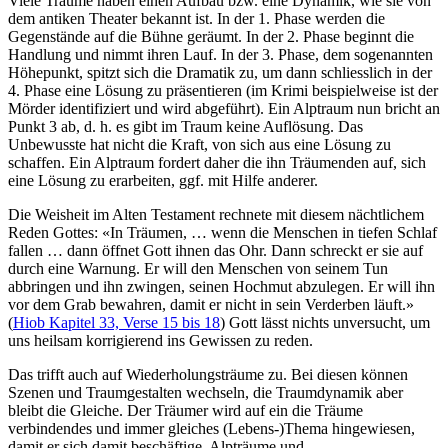
Viele Träume haben einen Aufbau bzw. eine Dynamik, wie sie von
dem antiken Theater bekannt ist. In der 1. Phase werden die
Gegenstände auf die Bühne geräumt. In der 2. Phase beginnt die
Handlung und nimmt ihren Lauf. In der 3. Phase, dem sogenannten
Höhepunkt, spitzt sich die Dramatik zu, um dann schliesslich in der
4. Phase eine Lösung zu präsentieren (im Krimi beispielweise ist der
Mörder identifiziert und wird abgeführt). Ein Alptraum nun bricht an
Punkt 3 ab, d. h. es gibt im Traum keine Auflösung. Das
Unbewusste hat nicht die Kraft, von sich aus eine Lösung zu
schaffen. Ein Alptraum fordert daher die ihn Träumenden auf, sich
eine Lösung zu erarbeiten, ggf. mit Hilfe anderer.
Die Weisheit im Alten Testament rechnete mit diesem nächtlichem
Reden Gottes: «In Träumen, … wenn die Menschen in tiefen Schlaf
fallen … dann öffnet Gott ihnen das Ohr. Dann schreckt er sie auf
durch eine Warnung. Er will den Menschen von seinem Tun
abbringen und ihn zwingen, seinen Hochmut abzulegen. Er will ihn
vor dem Grab bewahren, damit er nicht in sein Verderben läuft.»
(
Hiob Kapitel 33, Verse 15 bis 18
) Gott lässt nichts unversucht, um
uns heilsam korrigierend ins Gewissen zu reden.
Das trifft auch auf Wiederholungsträume zu. Bei diesen können
Szenen und Traumgestalten wechseln, die Traumdynamik aber
bleibt die Gleiche. Der Träumer wird auf ein die Träume
verbindendes und immer gleiches (Lebens-)Thema hingewiesen,
damit er sich damit beschäftige. Alpträume und