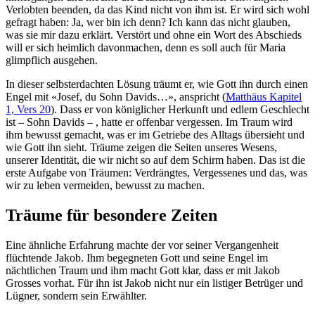
Verlobten beenden, da das Kind nicht von ihm ist. Er wird sich wohl
gefragt haben: Ja, wer bin ich denn? Ich kann das nicht glauben,
was sie mir dazu erklärt. Verstört und ohne ein Wort des Abschieds
will er sich heimlich davonmachen, denn es soll auch für Maria
glimpflich ausgehen.
In dieser selbsterdachten Lösung träumt er, wie Gott ihn durch einen
Engel mit «Josef, du Sohn Davids…», anspricht (
Matthäus Kapitel
1, Vers 20
). Dass er von königlicher Herkunft und edlem Geschlecht
ist – Sohn Davids – , hatte er offenbar vergessen. Im Traum wird
ihm bewusst gemacht, was er im Getriebe des Alltags übersieht und
wie Gott ihn sieht. Träume zeigen die Seiten unseres Wesens,
unserer Identität, die wir nicht so auf dem Schirm haben. Das ist die
erste Aufgabe von Träumen: Verdrängtes, Vergessenes und das, was
wir zu leben vermeiden, bewusst zu machen.
Träume für besondere Zeiten
Eine ähnliche Erfahrung machte der vor seiner Vergangenheit
flüchtende Jakob. Ihm begegneten Gott und seine Engel im
nächtlichen Traum und ihm macht Gott klar, dass er mit Jakob
Grosses vorhat. Für ihn ist Jakob nicht nur ein listiger Betrüger und
Lügner, sondern sein Erwählter.