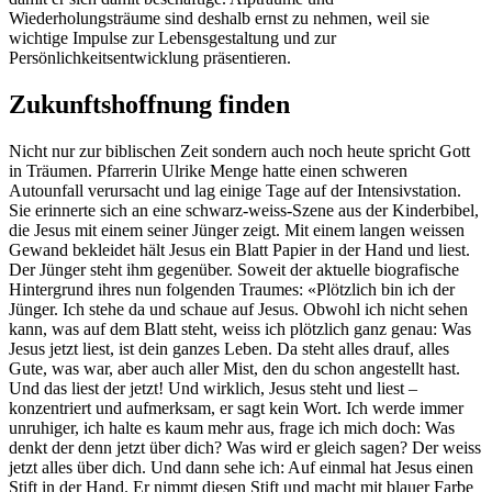
Wiederholungsträume sind deshalb ernst zu nehmen, weil sie
wichtige Impulse zur Lebensgestaltung und zur
Persönlichkeitsentwicklung präsentieren.
Zukunftshoffnung finden
Nicht nur zur biblischen Zeit sondern auch noch heute spricht Gott
in Träumen. Pfarrerin Ulrike Menge hatte einen schweren
Autounfall verursacht und lag einige Tage auf der Intensivstation.
Sie erinnerte sich an eine schwarz-weiss-Szene aus der Kinderbibel,
die Jesus mit einem seiner Jünger zeigt. Mit einem langen weissen
Gewand bekleidet hält Jesus ein Blatt Papier in der Hand und liest.
Der Jünger steht ihm gegenüber. Soweit der aktuelle biografische
Hintergrund ihres nun folgenden Traumes: «Plötzlich bin ich der
Jünger. Ich stehe da und schaue auf Jesus. Obwohl ich nicht sehen
kann, was auf dem Blatt steht, weiss ich plötzlich ganz genau: Was
Jesus jetzt liest, ist dein ganzes Leben. Da steht alles drauf, alles
Gute, was war, aber auch aller Mist, den du schon angestellt hast.
Und das liest der jetzt! Und wirklich, Jesus steht und liest –
konzentriert und aufmerksam, er sagt kein Wort. Ich werde immer
unruhiger, ich halte es kaum mehr aus, frage ich mich doch: Was
denkt der denn jetzt über dich? Was wird er gleich sagen? Der weiss
jetzt alles über dich. Und dann sehe ich: Auf einmal hat Jesus einen
Stift in der Hand. Er nimmt diesen Stift und macht mit blauer Farbe