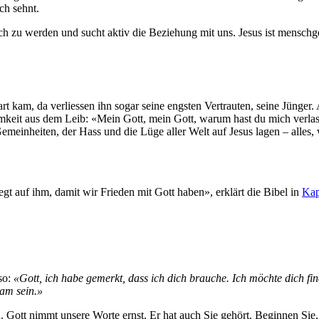
ch sehnt.
ch zu werden und sucht aktiv die Beziehung mit uns. Jesus ist mensch
art kam, da verliessen ihn sogar seine engsten Vertrauten, seine Jünger.
nsamkeit aus dem Leib: «Mein Gott, mein Gott, warum hast du mich verla
meinheiten, der Hass und die Lüge aller Welt auf Jesus lagen – alles,
iegt auf ihm, damit wir Frieden mit Gott haben», erklärt die Bibel in
Kap
so:
«Gott, ich habe gemerkt, dass ich dich brauche. Ich möchte dich fi
sam sein.»
 Gott nimmt unsere Worte ernst. Er hat auch Sie gehört. Beginnen Sie, 