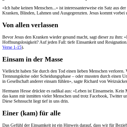
«Ich habe keinen Menschen...» ist interessanterweise ein Satz aus der 
Kranken, Blinden, Lahmen und Ausgegrenzten. Jesus kommt vorbei und
Von allen verlassen
Bevor Jesus den Kranken wieder gesund macht, sagt dieser zu ihm: «Ic
Hoffnungslosigkeit? Auf jeden Fall: tiefe Einsamkeit und Resignation.
Verse 1-15
).
Einsam in der Masse
Vielleicht haben Sie durch den Tod einen lieben Menschen verloren. Vi
Trennungskrise oder Scheidungsphase – oder mussten durch einen U
in Gesellschaft anderer einsam fühlen», sagte Richard von Weizsäcker
Hermann Hesse drückte es radikal aus: «Leben ist Einsamsein. Kein Men
das kann mir inmitten vieler Menschen und trotz Facebook, Twitter und
Diese Sehnsucht liegt tief in uns drin.
Einer (kam) für alle
Das Gefühl der Einsamkeit ist ein Hinweis darauf, dass wir für Bezie