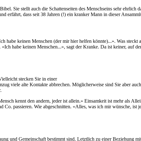
Bibel. Sie stellt auch die Schattenseiten des Menschseins sehr ehrlich d
 erfährt, dass seit 38 Jahren (!) ein kranker Mann in dieser Ansamml
h habe keinen Menschen (der mir hier helfen könnte)...». Was steckt a
 «Ich habe keinen Menschen...», sagt der Kranke. Da ist keiner, auf de
elleicht stecken Sie in einer
mzug viele alte Kontakte abbrechen. Möglicherweise sind Sie aber a
.
sch kennt den andern, jeder ist allein.» Einsamkeit ist mehr als Allein
 Co. passieren. Wie abgeschnitten. «Alles, was ich mir wünsche, ist jem
hung und Gemeinschaft bestimmt sind. Letztlich zu einer Beziehung mit