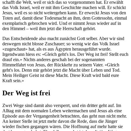
schafft die Welt, weil er sich das so vorgenommen hat. Er erwählt
das Volk Israel, weil er mit ihm Geschichte machen will. Er schickt
Jesus, weil es so nicht weitergehen kann. Er erweckt Jesus von den
Toten auf, damit diese Todesmacht an ihm, dem Gottessohn, einmal
exemplarisch gebrochen wird. Und er nimmt Jesus wieder auf in
den Himmel – weil ihm jetzt die Herrschaft gehört.
Das Entscheidende also macht zunächst Gott selber. Aber wir sind
deswegen nicht blosse Zuschauer; so wenig wie das Volk Israel
«zugeschaut» hat, als es aus Ägypten herausgeführt wurde.
Irgendwann hiess es: «Gleich geht's los. Der Weg ist frei! Stellt euch
drauf ein.» Nichts anderes geschah bei der sogenannten
Himmelfahrt von Jesus, der Rückkehr zu seinem Vater. «Gleich
geht's los. Denn mir gehört jetzt die Macht über Leben und Tod.
Mein Heiliger Geist ist diese Macht. Diese Kraft wird bald eure
Kraft sein.»
Der Weg ist frei
Zwei Wege sind damit also versperrt, und ein dritter geht auf. Im
Alltag mit dem normalen Leben weitermachen und Jesus als eine
Episode aus der Vergangenheit betrachten, das geht nun nicht mehr.
An keiner Stelle ist jetzt mehr davon die Rede, dass die Jünger
wieder fischen gegangen wären. Die Hoffnung auf mehr hatte sie