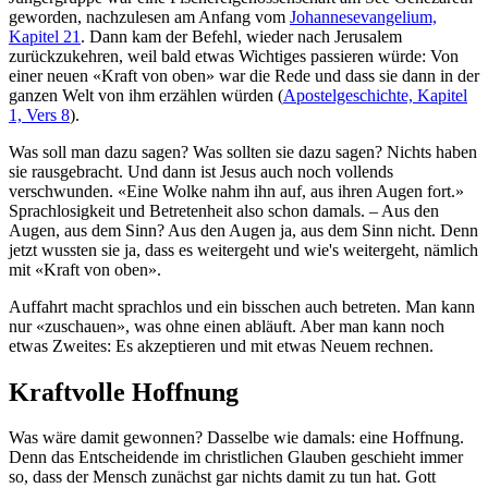
geworden, nachzulesen am Anfang vom
Johannesevangelium,
Kapitel 21
. Dann kam der Befehl, wieder nach Jerusalem
zurückzukehren, weil bald etwas Wichtiges passieren würde: Von
einer neuen «Kraft von oben» war die Rede und dass sie dann in der
ganzen Welt von ihm erzählen würden (
Apostelgeschichte, Kapitel
1, Vers 8
).
Was soll man dazu sagen? Was sollten sie dazu sagen? Nichts haben
sie rausgebracht. Und dann ist Jesus auch noch vollends
verschwunden. «Eine Wolke nahm ihn auf, aus ihren Augen fort.»
Sprachlosigkeit und Betretenheit also schon damals. – Aus den
Augen, aus dem Sinn? Aus den Augen ja, aus dem Sinn nicht. Denn
jetzt wussten sie ja, dass es weitergeht und wie's weitergeht, nämlich
mit «Kraft von oben».
Auffahrt macht sprachlos und ein bisschen auch betreten. Man kann
nur «zuschauen», was ohne einen abläuft. Aber man kann noch
etwas Zweites: Es akzeptieren und mit etwas Neuem rechnen.
Kraftvolle Hoffnung
Was wäre damit gewonnen? Dasselbe wie damals: eine Hoffnung.
Denn das Entscheidende im christlichen Glauben geschieht immer
so, dass der Mensch zunächst gar nichts damit zu tun hat. Gott