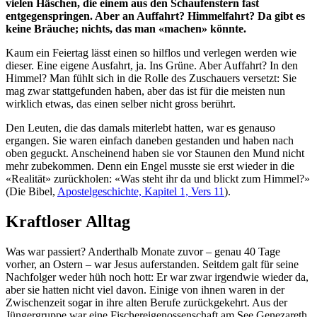
vielen Häschen, die einem aus den Schaufenstern fast
entgegenspringen. Aber an Auffahrt? Himmelfahrt? Da gibt es
keine Bräuche; nichts, das man «machen» könnte.
Kaum ein Feiertag lässt einen so hilflos und verlegen werden wie
dieser. Eine eigene Ausfahrt, ja. Ins Grüne. Aber Auffahrt? In den
Himmel? Man fühlt sich in die Rolle des Zuschauers versetzt: Sie
mag zwar stattgefunden haben, aber das ist für die meisten nun
wirklich etwas, das einen selber nicht gross berührt.
Den Leuten, die das damals miterlebt hatten, war es genauso
ergangen. Sie waren einfach daneben gestanden und haben nach
oben geguckt. Anscheinend haben sie vor Staunen den Mund nicht
mehr zubekommen. Denn ein Engel musste sie erst wieder in die
«Realität» zurückholen: «Was steht ihr da und blickt zum Himmel?»
(Die Bibel,
Apostelgeschichte, Kapitel 1, Vers 11
).
Kraftloser Alltag
Was war passiert? Anderthalb Monate zuvor – genau 40 Tage
vorher, an Ostern – war Jesus auferstanden. Seitdem galt für seine
Nachfolger weder hüh noch hott: Er war zwar irgendwie wieder da,
aber sie hatten nicht viel davon. Einige von ihnen waren in der
Zwischenzeit sogar in ihre alten Berufe zurückgekehrt. Aus der
Jüngergruppe war eine Fischereigenossenschaft am See Genezareth