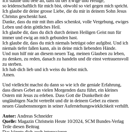
Ich staune und bete an, dass du der Ewige und Heilige,
so leidenschaftlich für mich bist, obwohl so viel gegen mich spricht.
Ich glaube dir deine grosse Liebe, die du mir in deinem Sohn Jesus
Christus geschenkt hast.
Danke, dass du mir mit ihm alles schenkst, volle Vergebung, ewiges
Leben und dein göttliches Heil.
Ich glaube dir, dass du dich durch deinen Heiligen Geist nun für
immer und ewig an mich gebunden hast.
Ich glaube dir, dass du mich niemals betrügst oder aufgibst. Und ich
niemals tiefer fallen kann, als in deine mich liebenden Hände.
Und nun hilf mir an diesem neuen Tag, meinen Glauben zu leben,
zu denken, zu reden, danach zu handeln und dir einst vertrauensvoll
zu sterben.
Ich hab dich lieb und ich weiss du liebst mich.
Amen.
Und vielleicht machst du dann so wie ich die geniale Erfahrung,
dass dieses Gebet an vielen Morgenden dazu führt, ein kleines
Ostern mit Jesus zu erleben. Dass Gott die Dunkelheit der
ungläubigen Nacht vertreibt und dir in deinem Gebet zu einem
neuen Glaubensmorgen in seiner Auferstehungswirklichkeit verhilft.
Autor:
Andreas Schneider
Quelle:
Magazin Christsein Heute 10/2024, SCM Bundes-Verlag
Teile diesen Beitrag
Das könnte dich auch interessieren