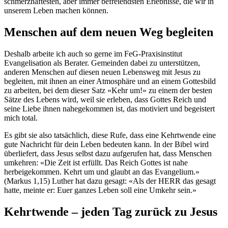
schmerzhaftesten, aber immer befreiendsten Erlebnisse, die wir in
unserem Leben machen können.
Menschen auf dem neuen Weg begleiten
Deshalb arbeite ich auch so gerne im FeG-Praxisinstitut
Evangelisation als Berater. Gemeinden dabei zu unterstützen,
anderen Menschen auf diesen neuen Lebensweg mit Jesus zu
begleiten, mit ihnen an einer Atmosphäre und an einem Gottesbild
zu arbeiten, bei dem dieser Satz «Kehr um!» zu einem der besten
Sätze des Lebens wird, weil sie erleben, dass Gottes Reich und
seine Liebe ihnen nahegekommen ist, das motiviert und begeistert
mich total.
Es gibt sie also tatsächlich, diese Rufe, dass eine Kehrtwende eine
gute Nachricht für dein Leben bedeuten kann. In der Bibel wird
überliefert, dass Jesus selbst dazu aufgerufen hat, dass Menschen
umkehren: «Die Zeit ist erfüllt. Das Reich Gottes ist nahe
herbeigekommen. Kehrt um und glaubt an das Evangelium.»
(Markus 1,15) Luther hat dazu gesagt: «Als der HERR das gesagt
hatte, meinte er: Euer ganzes Leben soll eine Umkehr sein.»
Kehrtwende – jeden Tag zurück zu Jesus