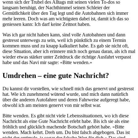
wenn sich der Trubel des Alltags mit seinen vielen To-dos so
langsam beruhigt, der Nachthimmel seinen Schleier der
Gemütlichkeit über den Tag legt und die Autobahnen sich immer
mehr leeren. Doch was am wichtigsten dabei ist, damit ich das so
geniessen kann: Ich darf keine Zeitnot haben.
Was ich gar nicht haben kann, sind volle Autobahnen und dann
gestresst unterwegs zu sein, weil ich pünktlich zu einem Termin
kommen muss und zu knapp kalkuliert habe. Es gab sie nicht oft,
diese Situation, aber ich erinnere mich noch genau daran, als ich mal
wieder etwas stärker unter Zeitdruck die richtige Ausfahrt verpasst
habe und das Navi mir sagte: «Bitte wenden.»
Umdrehen – eine gute Nachricht?
Du kannst dir vorstellen, wie schnell mich das genervt und gestresst
hat. Wie ich zunehmend wütend wurde, und mich dann natürlich
über die anderen Autofahrer und deren Fahrweise aufgeregt habe,
obwohl ich am meisten genervt von mir selbst war.
Bitte wenden. Es gibt nicht viele Lebenssituationen, wo ich diese
Nachricht als eine Gute Nachricht erlebt habe. Bis ich sie als eine
fröhlich und glücklich machende Botschaft gehört habe. «Bitte
wenden. Mach kehrt. Dreh um. Du bist falsch abgebogen. Das ist
nicht der optimale, ja sogar der falsche Weg für dich.» Das sind