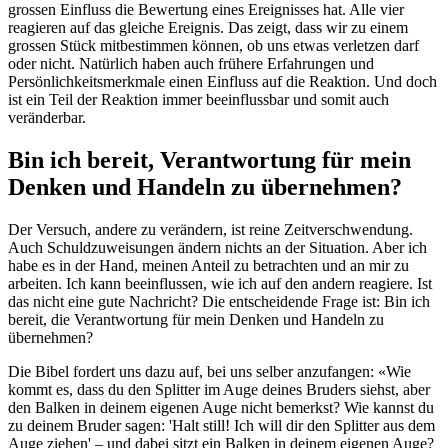
grossen Einfluss die Bewertung eines Ereignisses hat. Alle vier
reagieren auf das gleiche Ereignis. Das zeigt, dass wir zu einem
grossen Stück mitbestimmen können, ob uns etwas verletzen darf
oder nicht. Natürlich haben auch frühere Erfahrungen und
Persönlichkeitsmerkmale einen Einfluss auf die Reaktion. Und doch
ist ein Teil der Reaktion immer beeinflussbar und somit auch
veränderbar.
Bin ich bereit, Verantwortung für mein
Denken und Handeln zu übernehmen?
Der Versuch, andere zu verändern, ist reine Zeitverschwendung.
Auch Schuldzuweisungen ändern nichts an der Situation. Aber ich
habe es in der Hand, meinen Anteil zu betrachten und an mir zu
arbeiten. Ich kann beeinflussen, wie ich auf den andern reagiere. Ist
das nicht eine gute Nachricht? Die entscheidende Frage ist: Bin ich
bereit, die Verantwortung für mein Denken und Handeln zu
übernehmen?
Die Bibel fordert uns dazu auf, bei uns selber anzufangen: «Wie
kommt es, dass du den Splitter im Auge deines Bruders siehst, aber
den Balken in deinem eigenen Auge nicht bemerkst? Wie kannst du
zu deinem Bruder sagen: 'Halt still! Ich will dir den Splitter aus dem
Auge ziehen' – und dabei sitzt ein Balken in deinem eigenen Auge?