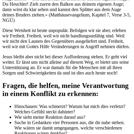
Du Heuchler! Zieh zuerst den Balken aus deinem eigenen Auge;
dann wirst du klar sehen und kannst den Splitter aus dem Auge
deines Bruders ziehen.» (Matthäusevangelium, Kapitel 7, Verse 3-5,
NGÜ)
Diese Weisheit ist heute unpopulär. Befolgen wir sie aber, erleben
wir Freiheit. Freiheit, weil wir nicht handlungsunfähig sind. Weil
wir nicht den Launen des Gegenübers ausgeliefert sind. Freiheit,
weil wir mit Gottes Hilfe Veränderungen in Angriff nehmen dürfen.
Jesus bleibt aber nicht bei dieser Aufforderung stehen. Er geht viel
weiter. Er lässt uns nicht alleine auf diesem Weg, er bietet uns seine
Unterstützung an. Er war damals für die Menschen mit all ihren
Sorgen und Schwierigkeiten da und ist dies auch heute noch!
Fragen, die helfen, meine Verantwortung
in einem Konflikt zu erkennen:
Hinschauen: Was schmerzt? Warum hat mich dies verletzt?
Welches Gefühl steckt dahinter?
Wie sieht meine Reaktion darauf aus?
Suche in Gedanken vier Personen aus, die dir nahe stehen.
Wie wären sie damit umgegangen, welche verschiedenen
Reaktionen wären denkbar?