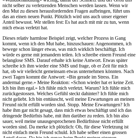
nicht selber zu verletzenden Menschen werden lassen. Wenn wir
den Mut zu diesen herausfordernden Fragen aufbringen, führt uns
das an einen neuen Punkt. Plötzlich wird uns auch unser eigener
Anteil bewusst. Wir stellen fest: Es hat auch mit mir zu tun, wenn
mich etwas verletzt hat.
Dieses relativ harmlose Beispiel zeigt, welcher Prozess in Gang
kommt, wenn ich den Mut habe, hinzuschauen: Angenommen, ich
bewege schon länger etwas, was mich wirklich beschäftigt. Ich
würde es gerne mit jemandem teilen. Ich schreibe einem Freund eine
belanglose SMS. Darauf erhalte ich keine Antwort. Etwas später
schreibe ich ihm wieder eine SMS und frage, ob er Zeit für mich
hat, ob wir vielleicht gemeinsam etwas unternehmen könnten. Nach
zwei Tagen kommt die Antwort: «Bin gerade im Stress. Ein
andermal gerne.» Meine Reaktion: «Schon wieder hat er keine Zeit.
Ich bin ihm egal.» Ich fühle mich verletzt. Warum? Ich fühle mich
zurückgestossen. Welches Gefühl steckt dahinter? Ich fühle mich
nicht geliebt. Ich bin enttäuscht, weil meine Erwartungen an meinen
Freund nicht erfüllt worden sind. Stopp. Meine Erwartungen? Ich
habe ihm gar nicht gesagt, dass mich etwas beschäftigt und ich das
dringende Bedürfnis habe, mit ihm darüber zu reden. Ich bin also
sauer, weil meine unausgesprochenen Bedürfnisse nicht erfüllt
worden sind. Da merke ich plötzlich: Oh, für diese Verletzung ist
nicht einfach mein Freund schuld. Ich habe selber einen grossen
Anteil daran. Da bin ich genau beim Punkt meiner eigenen