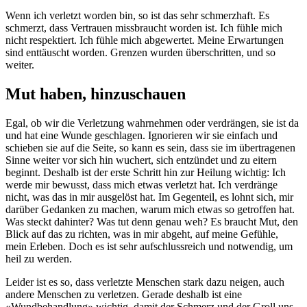
Wenn ich verletzt worden bin, so ist das sehr schmerzhaft. Es
schmerzt, dass Vertrauen missbraucht worden ist. Ich fühle mich
nicht respektiert. Ich fühle mich abgewertet. Meine Erwartungen
sind enttäuscht worden. Grenzen wurden überschritten, und so
weiter.
Mut haben, hinzuschauen
Egal, ob wir die Verletzung wahrnehmen oder verdrängen, sie ist da
und hat eine Wunde geschlagen. Ignorieren wir sie einfach und
schieben sie auf die Seite, so kann es sein, dass sie im übertragenen
Sinne weiter vor sich hin wuchert, sich entzündet und zu eitern
beginnt. Deshalb ist der erste Schritt hin zur Heilung wichtig: Ich
werde mir bewusst, dass mich etwas verletzt hat. Ich verdränge
nicht, was das in mir ausgelöst hat. Im Gegenteil, es lohnt sich, mir
darüber Gedanken zu machen, warum mich etwas so getroffen hat.
Was steckt dahinter? Was tut denn genau weh? Es braucht Mut, den
Blick auf das zu richten, was in mir abgeht, auf meine Gefühle,
mein Erleben. Doch es ist sehr aufschlussreich und notwendig, um
heil zu werden.
Leider ist es so, dass verletzte Menschen stark dazu neigen, auch
andere Menschen zu verletzen. Gerade deshalb ist eine
«Wundbehandlung» wichtig, damit der Schmerz und der Groll uns