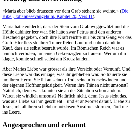
«Maria aber blieb draussen vor dem Grab stehen; sie weinte.» (
Die
Bibel, Johannesevangelium, Kapitel 20, Vers 11
).
Maria hatte entdeckt, dass der Stein vom Grab weggewälzt und die
Höhle dahinter leer war. Sie hatte zwar Petrus und den anderen
Bescheid gegeben, doch ihre Kraft reichte nur bis zum Gang vor das
Grab. Hier liess sie ihrer Trauer freien Lauf und nahm damit in
Kauf, dass sie selbst bestraft wurde. Im Römischen Reich war es
nämlich verboten, um einen Gekreuzigten zu trauern. Wer um ihn
klagte, konnte schnell selbst am Kreuz landen.
Aber Marias Liebe war grösser als ihre Vorsicht oder Vernunft. Und
diese Liebe war das einzige, was ihr geblieben war. So trauerte sie
um ihren Herrn. Sie litt an seinem Tod, seinem Verschwinden und
der eigenen Hoffnungslosigkeit. Waren ihre Tränen nicht umsonst?
Natürlich, denn was konnten sie an der Situation schon ändern.
Waren sie wirklich umsonst? Natürlich nicht, denn Jesus sieht das,
was aus Liebe zu ihm geschieht – und er antwortet darauf. Liebe zu
Jesus, mit all ihren scheinbar nutzlosen Ausdrucksformen, läuft nie
ins Leere.
Angesprochen und erkannt