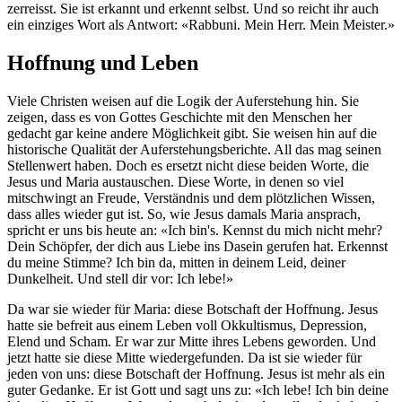
zerreisst. Sie ist erkannt und erkennt selbst. Und so reicht ihr auch
ein einziges Wort als Antwort: «Rabbuni. Mein Herr. Mein Meister.»
Hoffnung und Leben
Viele Christen weisen auf die Logik der Auferstehung hin. Sie
zeigen, dass es von Gottes Geschichte mit den Menschen her
gedacht gar keine andere Möglichkeit gibt. Sie weisen hin auf die
historische Qualität der Auferstehungsberichte. All das mag seinen
Stellenwert haben. Doch es ersetzt nicht diese beiden Worte, die
Jesus und Maria austauschen. Diese Worte, in denen so viel
mitschwingt an Freude, Verständnis und dem plötzlichen Wissen,
dass alles wieder gut ist. So, wie Jesus damals Maria ansprach,
spricht er uns bis heute an: «Ich bin's. Kennst du mich nicht mehr?
Dein Schöpfer, der dich aus Liebe ins Dasein gerufen hat. Erkennst
du meine Stimme? Ich bin da, mitten in deinem Leid, deiner
Dunkelheit. Und stell dir vor: Ich lebe!»
Da war sie wieder für Maria: diese Botschaft der Hoffnung. Jesus
hatte sie befreit aus einem Leben voll Okkultismus, Depression,
Elend und Scham. Er war zur Mitte ihres Lebens geworden. Und
jetzt hatte sie diese Mitte wiedergefunden. Da ist sie wieder für
jeden von uns: diese Botschaft der Hoffnung. Jesus ist mehr als ein
guter Gedanke. Er ist Gott und sagt uns zu: «Ich lebe! Ich bin deine