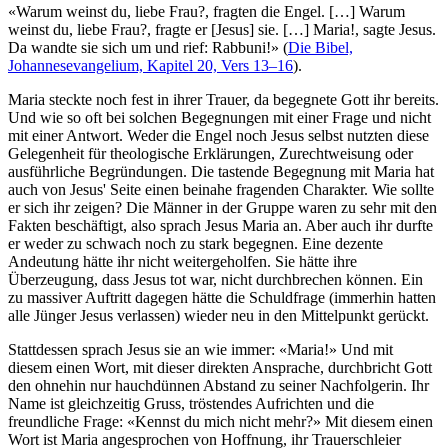
«Warum weinst du, liebe Frau?, fragten die Engel. […] Warum
weinst du, liebe Frau?, fragte er [Jesus] sie. […] Maria!, sagte Jesus.
Da wandte sie sich um und rief: Rabbuni!» (
Die Bibel,
Johannesevangelium, Kapitel 20, Vers 13–16
).
Maria steckte noch fest in ihrer Trauer, da begegnete Gott ihr bereits.
Und wie so oft bei solchen Begegnungen mit einer Frage und nicht
mit einer Antwort. Weder die Engel noch Jesus selbst nutzten diese
Gelegenheit für theologische Erklärungen, Zurechtweisung oder
ausführliche Begründungen. Die tastende Begegnung mit Maria hat
auch von Jesus' Seite einen beinahe fragenden Charakter. Wie sollte
er sich ihr zeigen? Die Männer in der Gruppe waren zu sehr mit den
Fakten beschäftigt, also sprach Jesus Maria an. Aber auch ihr durfte
er weder zu schwach noch zu stark begegnen. Eine dezente
Andeutung hätte ihr nicht weitergeholfen. Sie hätte ihre
Überzeugung, dass Jesus tot war, nicht durchbrechen können. Ein
zu massiver Auftritt dagegen hätte die Schuldfrage (immerhin hatten
alle Jünger Jesus verlassen) wieder neu in den Mittelpunkt gerückt.
Stattdessen sprach Jesus sie an wie immer: «Maria!» Und mit
diesem einen Wort, mit dieser direkten Ansprache, durchbricht Gott
den ohnehin nur hauchdünnen Abstand zu seiner Nachfolgerin. Ihr
Name ist gleichzeitig Gruss, tröstendes Aufrichten und die
freundliche Frage: «Kennst du mich nicht mehr?» Mit diesem einen
Wort ist Maria angesprochen von Hoffnung, ihr Trauerschleier