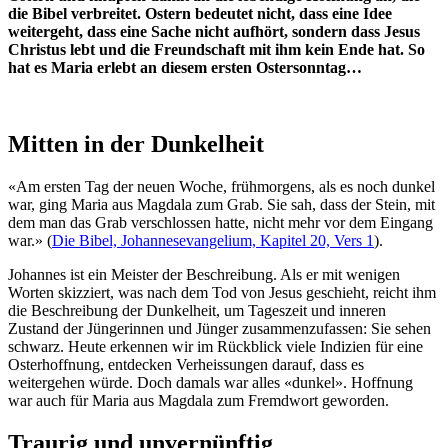
die Bibel verbreitet. Ostern bedeutet nicht, dass eine Idee
weitergeht, dass eine Sache nicht aufhört, sondern dass Jesus
Christus lebt und die Freundschaft mit ihm kein Ende hat. So
hat es Maria erlebt an diesem ersten Ostersonntag…
Mitten in der Dunkelheit
«Am ersten Tag der neuen Woche, frühmorgens, als es noch dunkel
war, ging Maria aus Magdala zum Grab. Sie sah, dass der Stein, mit
dem man das Grab verschlossen hatte, nicht mehr vor dem Eingang
war.» (
Die Bibel, Johannesevangelium, Kapitel 20, Vers 1
).
Johannes ist ein Meister der Beschreibung. Als er mit wenigen
Worten skizziert, was nach dem Tod von Jesus geschieht, reicht ihm
die Beschreibung der Dunkelheit, um Tageszeit und inneren
Zustand der Jüngerinnen und Jünger zusammenzufassen: Sie sehen
schwarz. Heute erkennen wir im Rückblick viele Indizien für eine
Osterhoffnung, entdecken Verheissungen darauf, dass es
weitergehen würde. Doch damals war alles «dunkel». Hoffnung
war auch für Maria aus Magdala zum Fremdwort geworden.
Traurig und unvernünftig