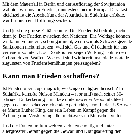
Mit dem Mauerfall in Berlin und der Auflösung der Sowjetunion
wähnten wir uns im Frieden, mindestens hier in Europa. Dass fast
gleichzeitig die Abschaffung der Apartheid in Südafrika erfolgte,
war für mich ein Hoffnungszeichen.
Und jetzt die grosse Enttäuschung: Der Frieden ist bedroht, mehr
denn je. Der Frieden zwischen den Nationen. Die Weltlage können
wir kaum verändern, schon gar nicht, wenn wir als Schweiz gezielte
Sanktionen nicht mittragen, weil sich Gas und Öl dadurch für uns
verteuern könnten. Doch Sanktionen zeigen Wirkung – ohne den
Gebrauch von Waffen. Wie weit sind wir bereit, materielle Vorteile
zugunsten von Friedensbemühungen preiszugeben?
Kann man Frieden «schaffen»?
Ist Frieden überhaupt möglich, wo Ungerechtigkeit herrscht? In
Südafrika kämpfte Nelson Mandela – (vor und) nach seiner 30-
jährigen Einkerkerung – mit bewundernswerter Versöhnlichkeit
gegen das menschenverachtende Apartheidsystem. In den USA war
es Martin Luther King, der sein Leben im Kampf gegen die
Ächtung und Versklavung aller nicht-weissen Menschen verlor.
Und die Frauen im Iran wehren sich heute mutig und unter
allergrösster Gefahr gegen die Gewalt und Drangsalierung der