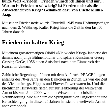
kurze Wort «Frieden». Frieden wünsch ich Ihnen und mir…
Warum ist Frieden so schwierig? Ist Frieden mehr als die
Abwesenheit von Krieg? Gedanken dazu von Lisette Müller-
Jaag.
Mit seiner Friedensrede wurde Churchill 1945 zum Hoffnungsträger
nach dem 2. Weltkrieg. Kalter Krieg hiess die Zeit in den fast 50
Jahren danach.
Frieden im kalten Krieg
Mit einem grossformatigen Ölbild «Nie wieder Krieg» lancierte der
damals noch junge Bühnenbildner und spätere Kunstmaler Georg
Gessler, GeGe, 1956 einen Aufschrei nach dem Einmarsch der
Russen in Ungarn.
Zahlreiche Regenbogenfahnen mit dem Aufdruck PEACE hingen
anfangs der 70-er Jahre an den Balkonen in Zürich. Es war die Zeit
des Vietnamkriegs. Hippies und Flower-Power waren in. Und die
kirchlichen Hilfswerke riefen auf zur Halbierung der weltweiten
Armut bis zum Jahr 2000, wohl im Wissen um die christliche
Verantwortung, wie auch um die Sprengkraft von Ungleichheit und
Benachteiligung. In diesen 25 Jahren hat sich die weltweite Armut
aber verdoppelt.