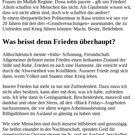
Frauen im Mullah Regime. Dona nobis pacem – gib uns Frieden!
Allein schaffen wir Menschen das nicht. Als Glaubende wissen wir,
dass wir nicht allein sind, doch wie schaffen das andere?
In einem überparteilichen Politseminar in Rasa setzten wir uns vor
20 Jahren mit den drei «Grundversuchungen» auseinander, die zu
Unfrieden und Krieg führen können: Macht, Besitz, Beliebtheit.
Was heisst denn Frieden überhaupt?
Althochdeutsch meinte «fridu» Schonung, Freundschaft.
Allgemeiner definiert meint Frieden einen heilsamen Zustand der
Stille und Ruhe. Frieden ist auch eine Harmonie, die erreicht wird
durch die Abwesenheit von Konflikten. Äusserer Friede zeigt sich
dann, wenn Völker und Staaten ohne Krieg leben.
Innerer Frieden hat mehr zu tun mit Zufriedenheit. Dazu muss ich
nicht alles besitzen, kann aber mit dem, was ich habe, zufrieden
sein. Ich lebe dann in Genügsamkeit, Bescheidenheit, massvoll und
dankbar und ohne den Stress, all den «Black Friday»-Angeboten
nachzurennen, die vor allem wegen Arbeitsausbeutung und
Billigstlöhnen im Ausland so günstig zu haben sind.
Wie viele Menschen sind doch äusserst hilfsbereit und grosszügig.
Sie helfen einander in der Nachbarschaft, spenden Geld für
gemeinnützige Organisationen im In- und im Ausland, beschaffen