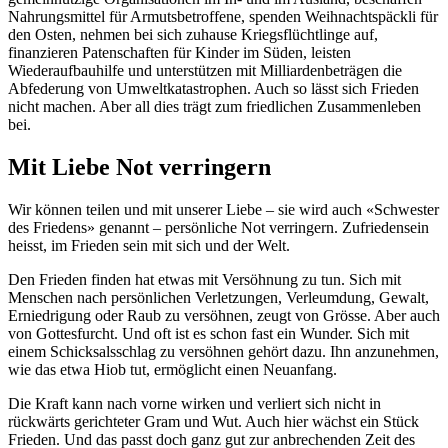
Nahrungsmittel für Armutsbetroffene, spenden Weihnachtspäckli für
den Osten, nehmen bei sich zuhause Kriegsflüchtlinge auf,
finanzieren Patenschaften für Kinder im Süden, leisten
Wiederaufbauhilfe und unterstützen mit Milliardenbeträgen die
Abfederung von Umweltkatastrophen. Auch so lässt sich Frieden
nicht machen. Aber all dies trägt zum friedlichen Zusammenleben
bei.
Mit Liebe Not verringern
Wir können teilen und mit unserer Liebe – sie wird auch «Schwester
des Friedens» genannt – persönliche Not verringern. Zufriedensein
heisst, im Frieden sein mit sich und der Welt.
Den Frieden finden hat etwas mit Versöhnung zu tun. Sich mit
Menschen nach persönlichen Verletzungen, Verleumdung, Gewalt,
Erniedrigung oder Raub zu versöhnen, zeugt von Grösse. Aber auch
von Gottesfurcht. Und oft ist es schon fast ein Wunder. Sich mit
einem Schicksalsschlag zu versöhnen gehört dazu. Ihn anzunehmen,
wie das etwa Hiob tut, ermöglicht einen Neuanfang.
Die Kraft kann nach vorne wirken und verliert sich nicht in
rückwärts gerichteter Gram und Wut. Auch hier wächst ein Stück
Frieden. Und das passt doch ganz gut zur anbrechenden Zeit des