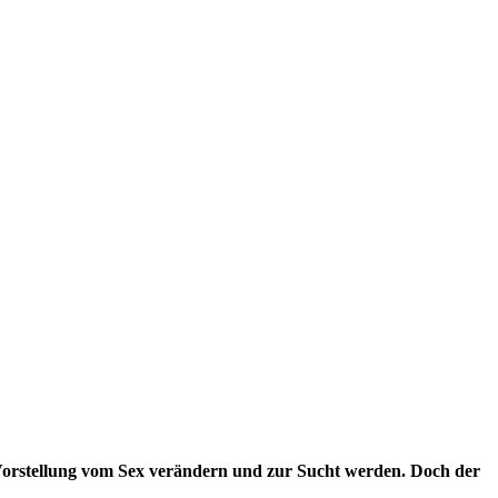
 Vorstellung vom Sex verändern und zur Sucht werden. Doch der