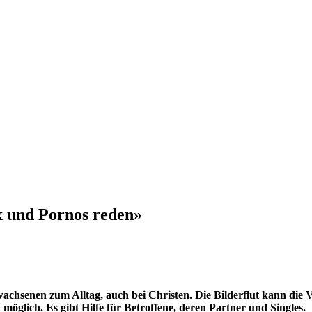
ex und Pornos reden»
achsenen zum Alltag, auch bei Christen. Die Bilderflut kann die
öglich. Es gibt Hilfe für Betroffene, deren Partner und Singles.