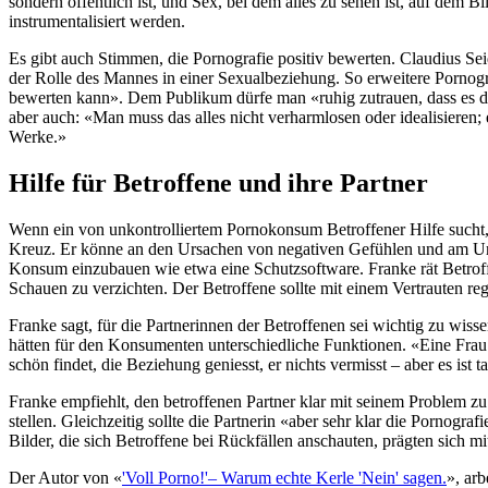
sondern öffentlich ist, und Sex, bei dem alles zu sehen ist, auf dem 
instrumentalisiert werden.
Es gibt auch Stimmen, die Pornografie positiv bewerten. Claudius Seid
der Rolle des Mannes in einer Sexualbeziehung. So erweitere Pornog
bewerten kann». Dem Publikum dürfe man «ruhig zutrauen, dass es das
aber auch: «Man muss das alles nicht verharmlosen oder idealisieren; e
Werke.»
Hilfe für Betroffene und ihre Partner
Wenn ein von unkontrolliertem Pornokonsum Betroffener Hilfe sucht, 
Kreuz. Er könne an den Ursachen von negativen Gefühlen und am Umga
Konsum einzubauen wie etwa eine Schutzsoftware. Franke rät Betroff
Schauen zu verzichten. Der Betroffene sollte mit einem Vertrauten 
Franke sagt, für die Partnerinnen der Betroffenen sei wichtig zu wis
hätten für den Konsumenten unterschiedliche Funktionen. «Eine Frau k
schön findet, die Beziehung geniesst, er nichts vermisst – aber es ist 
Franke empfiehlt, den betroffenen Partner klar mit seinem Problem z
stellen. Gleichzeitig sollte die Partnerin «aber sehr klar die Pornogra
Bilder, die sich Betroffene bei Rückfällen anschauten, prägten sich m
Der Autor von «
'Voll Porno!'– Warum echte Kerle 'Nein' sagen.
», ar