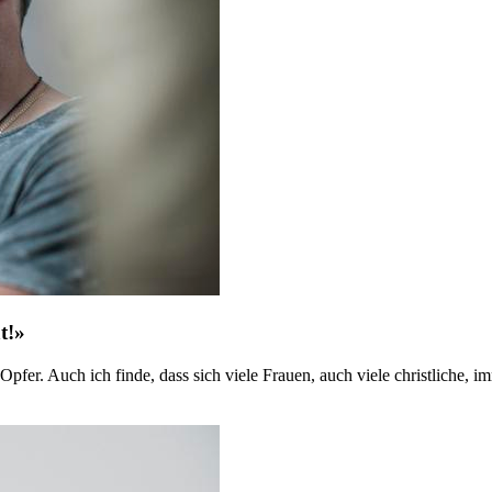
t!»
 Opfer. Auch ich finde, dass sich viele Frauen, auch viele christliche, 