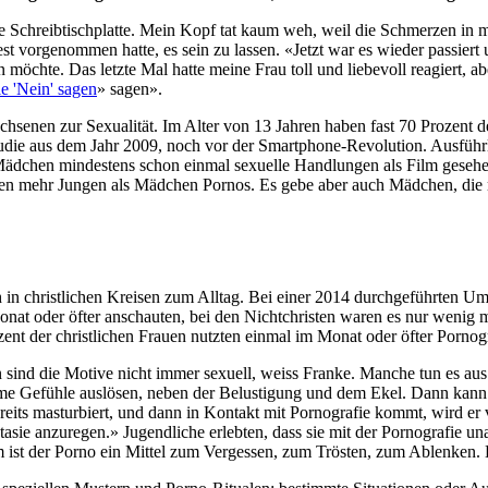
ie Schreibtischplatte. Mein Kopf tat kaum weh, weil die Schmerzen in 
t vorgenommen hatte, es sein zu lassen. «Jetzt war es wieder passiert u
en möchte. Das letzte Mal hatte meine Frau toll und liebevoll reagiert, a
e 'Nein' sagen
» sagen».
chsenen zur Sexualität. Im Alter von 13 Jahren haben fast 70 Prozent
die aus dem Jahr 2009, noch vor der Smartphone-Revolution. Ausführli
 Mädchen mindestens schon einmal sexuelle Handlungen als Film geseh
auen mehr Jungen als Mädchen Pornos. Es gebe aber auch Mädchen, die
n christlichen Kreisen zum Alltag. Bei einer 2014 durchgeführten Umfra
at oder öfter anschauten, bei den Nichtchristen waren es nur wenig m
ent der christlichen Frauen nutzten einmal im Monat oder öfter Pornogra
nd die Motive nicht immer sexuell, weiss Franke. Manche tun es aus 
me Gefühle auslösen, neben der Belustigung und dem Ekel. Dann kann e
ts masturbiert, und dann in Kontakt mit Pornografie kommt, wird er ve
asie anzuregen.» Jugendliche erlebten, dass sie mit der Pornografie u
 ist der Porno ein Mittel zum Vergessen, zum Trösten, zum Ablenken. 