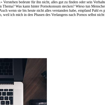
» Verstehen bedeute für ihn nicht, alles gut zu finden oder sein Verha
dem Thema? Was kann hinter Pornokonsum stecken? Wieso tun Menschen 
 Auch wenn sie bis heute nicht alles verstanden habe, empfand Pahl es po
b, weil ich mich in den Phasen des Verlangens nach Pornos selbst nicht