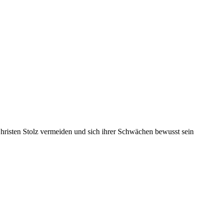
 Christen Stolz vermeiden und sich ihrer Schwächen bewusst sein