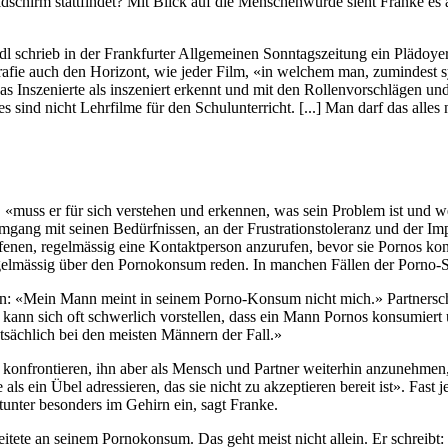
Bildschirm stattfindet? Mit Blick auf die Menschenwürde sieht Franke es
l schrieb in der Frankfurter Allgemeinen Sonntagszeitung ein Plädoyer fü
rafie auch den Horizont, wie jeder Film, «in welchem man, zumindest 
 Inszenierte als inszeniert erkennt und mit den Rollenvorschlägen un
s sind nicht Lehrfilme für den Schulunterricht. [...] Man darf das alles
«muss er für sich verstehen und erkennen, was sein Problem ist und w
ng mit seinen Bedürfnissen, an der Frustrationstoleranz und der Impu
enen, regelmässig eine Kontaktperson anzurufen, bevor sie Pornos kons
regelmässig über den Pornokonsum reden. In manchen Fällen der Porno-S
sen: «Mein Mann meint in seinem Porno-Konsum nicht mich.» Partnerscha
ann sich oft schwerlich vorstellen, dass ein Mann Pornos konsumiert un
tatsächlich bei den meisten Männern der Fall.»
u konfrontieren, ihn aber als Mensch und Partner weiterhin anzunehmen
fie als ein Übel adressieren, das sie nicht zu akzeptieren bereit ist». Fa
itunter besonders im Gehirn ein, sagt Franke.
beitete an seinem Pornokonsum. Das geht meist nicht allein. Er schrei