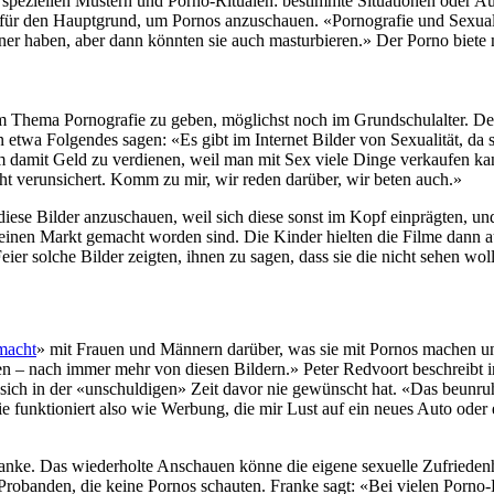
s speziellen Mustern und Porno-Ritualen: bestimmte Situationen oder 
n für den Hauptgrund, um Pornos anzuschauen. «Pornografie und Sexual
ner haben, aber dann könnten sie auch masturbieren.» Der Porno biete 
zum Thema Pornografie zu geben, möglichst noch im Grundschulalter. D
ern etwa Folgendes sagen: «Es gibt im Internet Bilder von Sexualität, 
m damit Geld zu verdienen, weil man mit Sex viele Dinge verkaufen ka
cht verunsichert. Komm zu mir, wir reden darüber, wir beten auch.»
ch diese Bilder anzuschauen, weil sich diese sonst im Kopf einprägten, u
 einen Markt gemacht worden sind. Die Kinder hielten die Filme dann a
 solche Bilder zeigten, ihnen zu sagen, dass sie die nicht sehen wollten
macht
» mit Frauen und Männern darüber, was sie mit Pornos machen und 
rken – nach immer mehr von diesen Bildern.» Peter Redvoort beschreibt
e sich in der «unschuldigen» Zeit davor nie gewünscht hat. «Das beunruh
ie funktioniert also wie Werbung, die mir Lust auf ein neues Auto oder
nke. Das wiederholte Anschauen könne die eigene sexuelle Zufriedenh
 Probanden, die keine Pornos schauten. Franke sagt: «Bei vielen Porn