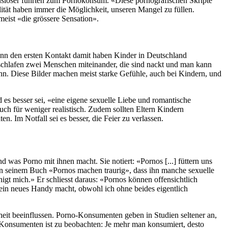
Auslöser führten zum Pornokonsum. «Diese pornografischen Skripte
ität haben immer die Möglichkeit, unseren Mangel zu füllen.
meist «die grössere Sensation».
enn den ersten Kontakt damit haben Kinder in Deutschland
da schlafen zwei Menschen miteinander, die sind nackt und man kann
nn. Diese Bilder machen meist starke Gefühle, auch bei Kindern, und
nd es besser sei, «eine eigene sexuelle Liebe und romantische
uch für weniger realistisch. Zudem sollten Eltern Kindern
. Im Notfall sei es besser, die Feier zu verlassen.
was Porno mit ihnen macht. Sie notiert: «Pornos [...] füttern uns
 in seinem Buch «Pornos machen traurig», dass ihn manche sexuelle
igt mich.» Er schliesst daraus: «Pornos können offensichtlich
 ein neues Handy macht, obwohl ich ohne beides eigentlich
eit beeinflussen. Porno-Konsumenten geben in Studien seltener an,
o-Konsumenten ist zu beobachten: Je mehr man konsumiert, desto