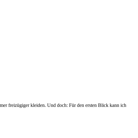
immer freizügiger kleiden. Und doch: Für den ersten Blick kann ich