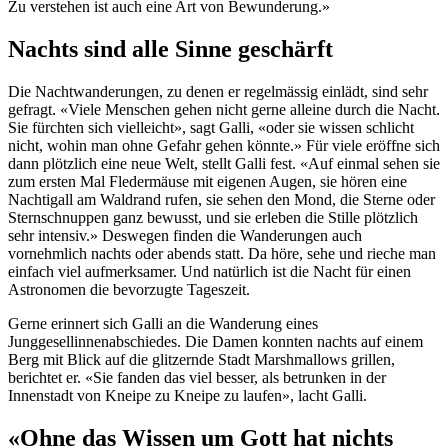
Zu verstehen ist auch eine Art von Bewunderung.»
Nachts sind alle Sinne geschärft
Die Nachtwanderungen, zu denen er regelmässig einlädt, sind sehr
gefragt. «Viele Menschen gehen nicht gerne alleine durch die Nacht.
Sie fürchten sich vielleicht», sagt Galli, «oder sie wissen schlicht
nicht, wohin man ohne Gefahr gehen könnte.» Für viele eröffne sich
dann plötzlich eine neue Welt, stellt Galli fest. «Auf einmal sehen sie
zum ersten Mal Fledermäuse mit eigenen Augen, sie hören eine
Nachtigall am Waldrand rufen, sie sehen den Mond, die Sterne oder
Sternschnuppen ganz bewusst, und sie erleben die Stille plötzlich
sehr intensiv.» Deswegen finden die Wanderungen auch
vornehmlich nachts oder abends statt. Da höre, sehe und rieche man
einfach viel aufmerksamer. Und natürlich ist die Nacht für einen
Astronomen die bevorzugte Tageszeit.
Gerne erinnert sich Galli an die Wanderung eines
Junggesellinnenabschiedes. Die Damen konnten nachts auf einem
Berg mit Blick auf die glitzernde Stadt Marshmallows grillen,
berichtet er. «Sie fanden das viel besser, als betrunken in der
Innenstadt von Kneipe zu Kneipe zu laufen», lacht Galli.
«Ohne das Wissen um Gott hat nichts