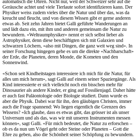
automatisch die Ohren. Nicht nur, weil der Schweizer sehr auf die
Geräusche achtet und viele Tierlaute sofort identifizieren kann. Der
Physiker weiss zudem vieles über die Natur und über das, was da
kreucht und fleucht, und von diesem Wissen gibt er gerne anderen
etwas ab. Seit zehn Jahren bietet Galli geführte Wanderungen an
und lädt dazu ein, mit ihm und anderen gemeinsam die Natur zu
bewundern. «Weltraumphysiker» nennt er sich selbst lieber als
Astrophysiker, denn diese beschäftigten sich mit Galaxien und
schwarzen Löchern, «also mit Dingen, die ganz weit weg sind». In
seiner Forschung hingegen gehe es um die direkte «Nachbarschaft»
der Erde, die Planeten, deren Monde, die Kometen und den
Sonnenwind.
«Schon seit Kindheitstagen interessiere ich mich für die Natur, für
alles um mich herum», sagt Galli auf einem seiner Spaziergänge. Als
Kind interessierte er sich vielleicht noch ein bisschen mehr für
Dinosaurier als andere Kinder, er ging auf Fossilienjagd. Daher hätte
er auch fast Paläontologie oder Biologie studiert. Dann wurde es
aber die Physik. Dabei war für ihn, den gläubigen Christen, immer
auch die Frage spannend: Wo liegen eigentlich die Grenzen des
Wissens? «Ich glaube, dass es etwas gibt, das grösser ist als unser
Universum und als das, was wir mit unseren Instrumenten messen
können», sagt Galli. «Für mich bedeutet, die Natur zu erforschen –
ob es da nun um Vögel geht oder Steine oder Planeten – Gott die
Ehre zu geben, also die Schönheit seiner Schöpfung zu bewundern.