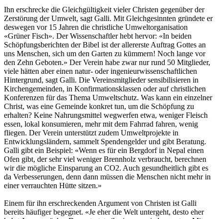
Ihn erschrecke die Gleichgültigkeit vieler Christen gegenüber der
Zerstörung der Umwelt, sagt Galli. Mit Gleichgesinnten gründete er
deswegen vor 15 Jahren die christliche Umweltorganisation
«Grüner Fisch». Der Wissenschaftler hebt hervor: «In beiden
Schöpfungsberichten der Bibel ist der allererste Auftrag Gottes an
uns Menschen, sich um den Garten zu kümmern! Noch lange vor
den Zehn Geboten.» Der Verein habe zwar nur rund 50 Mitglieder,
viele hätten aber einen natur- oder ingenieurwissenschaftlichen
Hintergrund, sagt Galli. Die Vereinsmitglieder sensibilisieren in
Kirchengemeinden, in Konfirmationsklassen oder auf christlichen
Konferenzen für das Thema Umweltschutz. Was kann ein einzelner
Christ, was eine Gemeinde konkret tun, um die Schöpfung zu
erhalten? Keine Nahrungsmittel wegwerfen etwa, weniger Fleisch
essen, lokal konsumieren, mehr mit dem Fahrrad fahren, wenig
fliegen. Der Verein unterstützt zudem Umweltprojekte in
Entwicklungsländern, sammelt Spendengelder und gibt Beratung.
Galli gibt ein Beispiel: «Wenn es für ein Bergdorf in Nepal einen
Ofen gibt, der sehr viel weniger Brennholz verbraucht, berechnen
wir die mögliche Einsparung an CO2. Auch gesundheitlich gibt es
da Verbesserungen, denn dann müssen die Menschen nicht mehr in
einer verrauchten Hütte sitzen.»
Einem für ihn erschreckenden Argument von Christen ist Galli
bereits häufiger begegnet. «Je eher die Welt untergeht, desto eher