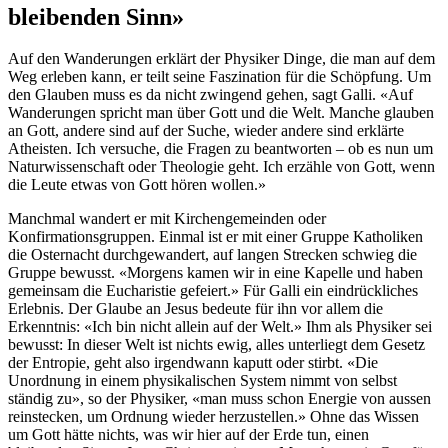
bleibenden Sinn»
Auf den Wanderungen erklärt der Physiker Dinge, die man auf dem
Weg erleben kann, er teilt seine Faszination für die Schöpfung. Um
den Glauben muss es da nicht zwingend gehen, sagt Galli. «Auf
Wanderungen spricht man über Gott und die Welt. Manche glauben
an Gott, andere sind auf der Suche, wieder andere sind erklärte
Atheisten. Ich versuche, die Fragen zu beantworten – ob es nun um
Naturwissenschaft oder Theologie geht. Ich erzähle von Gott, wenn
die Leute etwas von Gott hören wollen.»
Manchmal wandert er mit Kirchengemeinden oder
Konfirmationsgruppen. Einmal ist er mit einer Gruppe Katholiken
die Osternacht durchgewandert, auf langen Strecken schwieg die
Gruppe bewusst. «Morgens kamen wir in eine Kapelle und haben
gemeinsam die Eucharistie gefeiert.» Für Galli ein eindrückliches
Erlebnis. Der Glaube an Jesus bedeute für ihn vor allem die
Erkenntnis: «Ich bin nicht allein auf der Welt.» Ihm als Physiker sei
bewusst: In dieser Welt ist nichts ewig, alles unterliegt dem Gesetz
der Entropie, geht also irgendwann kaputt oder stirbt. «Die
Unordnung in einem physikalischen System nimmt von selbst
ständig zu», so der Physiker, «man muss schon Energie von aussen
reinstecken, um Ordnung wieder herzustellen.» Ohne das Wissen
um Gott hätte nichts, was wir hier auf der Erde tun, einen