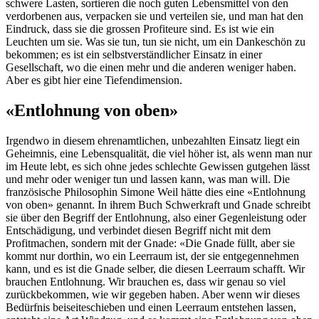
schwere Lasten, sortieren die noch guten Lebensmittel von den
verdorbenen aus, verpacken sie und verteilen sie, und man hat den
Eindruck, dass sie die grossen Profiteure sind. Es ist wie ein
Leuchten um sie. Was sie tun, tun sie nicht, um ein Dankeschön zu
bekommen; es ist ein selbstverständlicher Einsatz in einer
Gesellschaft, wo die einen mehr und die anderen weniger haben.
Aber es gibt hier eine Tiefendimension.
«Entlohnung von oben»
Irgendwo in diesem ehrenamtlichen, unbezahlten Einsatz liegt ein
Geheimnis, eine Lebensqualität, die viel höher ist, als wenn man nur
im Heute lebt, es sich ohne jedes schlechte Gewissen gutgehen lässt
und mehr oder weniger tun und lassen kann, was man will. Die
französische Philosophin Simone Weil hätte dies eine «Entlohnung
von oben» genannt. In ihrem Buch Schwerkraft und Gnade schreibt
sie über den Begriff der Entlohnung, also einer Gegenleistung oder
Entschädigung, und verbindet diesen Begriff nicht mit dem
Profitmachen, sondern mit der Gnade: «Die Gnade füllt, aber sie
kommt nur dorthin, wo ein Leerraum ist, der sie entgegennehmen
kann, und es ist die Gnade selber, die diesen Leerraum schafft. Wir
brauchen Entlohnung. Wir brauchen es, dass wir genau so viel
zurückbekommen, wie wir gegeben haben. Aber wenn wir dieses
Bedürfnis beiseiteschieben und einen Leerraum entstehen lassen,