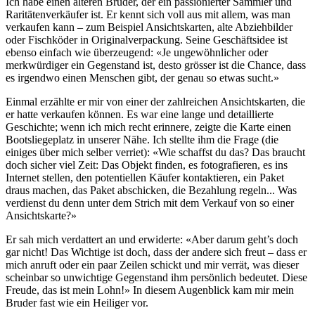
Ich habe einen älteren Bruder, der ein passionierter Sammler und
Raritätenverkäufer ist. Er kennt sich voll aus mit allem, was man
verkaufen kann – zum Beispiel Ansichtskarten, alte Abziehbilder
oder Fischköder in Originalverpackung. Seine Geschäftsidee ist
ebenso einfach wie überzeugend: «Je ungewöhnlicher oder
merkwürdiger ein Gegenstand ist, desto grösser ist die Chance, dass
es irgendwo einen Menschen gibt, der genau so etwas sucht.»
Einmal erzählte er mir von einer der zahlreichen Ansichtskarten, die
er hatte verkaufen können. Es war eine lange und detaillierte
Geschichte; wenn ich mich recht erinnere, zeigte die Karte einen
Bootsliegeplatz in unserer Nähe. Ich stellte ihm die Frage (die
einiges über mich selber verriet): «Wie schaffst du das? Das braucht
doch sicher viel Zeit: Das Objekt finden, es fotografieren, es ins
Internet stellen, den potentiellen Käufer kontaktieren, ein Paket
draus machen, das Paket abschicken, die Bezahlung regeln... Was
verdienst du denn unter dem Strich mit dem Verkauf von so einer
Ansichtskarte?»
Er sah mich verdattert an und erwiderte: «Aber darum geht’s doch
gar nicht! Das Wichtige ist doch, dass der andere sich freut – dass er
mich anruft oder ein paar Zeilen schickt und mir verrät, was dieser
scheinbar so unwichtige Gegenstand ihm persönlich bedeutet. Diese
Freude, das ist mein Lohn!» In diesem Augenblick kam mir mein
Bruder fast wie ein Heiliger vor.