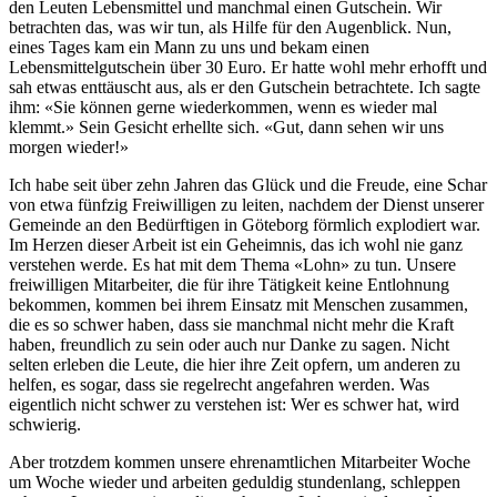
den Leuten Lebensmittel und manchmal einen Gutschein. Wir
betrachten das, was wir tun, als Hilfe für den Augenblick. Nun,
eines Tages kam ein Mann zu uns und bekam einen
Lebensmittelgutschein über 30 Euro. Er hatte wohl mehr erhofft und
sah etwas enttäuscht aus, als er den Gutschein betrachtete. Ich sagte
ihm: «Sie können gerne wiederkommen, wenn es wieder mal
klemmt.» Sein Gesicht erhellte sich. «Gut, dann sehen wir uns
morgen wieder!»
Ich habe seit über zehn Jahren das Glück und die Freude, eine Schar
von etwa fünfzig Freiwilligen zu leiten, nachdem der Dienst unserer
Gemeinde an den Bedürftigen in Göteborg förmlich explodiert war.
Im Herzen dieser Arbeit ist ein Geheimnis, das ich wohl nie ganz
verstehen werde. Es hat mit dem Thema «Lohn» zu tun. Unsere
freiwilligen Mitarbeiter, die für ihre Tätigkeit keine Entlohnung
bekommen, kommen bei ihrem Einsatz mit Menschen zusammen,
die es so schwer haben, dass sie manchmal nicht mehr die Kraft
haben, freundlich zu sein oder auch nur Danke zu sagen. Nicht
selten erleben die Leute, die hier ihre Zeit opfern, um anderen zu
helfen, es sogar, dass sie regelrecht angefahren werden. Was
eigentlich nicht schwer zu verstehen ist: Wer es schwer hat, wird
schwierig.
Aber trotzdem kommen unsere ehrenamtlichen Mitarbeiter Woche
um Woche wieder und arbeiten geduldig stundenlang, schleppen