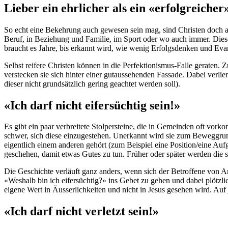
Lieber ein ehrlicher als ein «erfolgreicher
So echt eine Bekehrung auch gewesen sein mag, sind Christen doch als 
Beruf, in Beziehung und Familie, im Sport oder wo auch immer. Dieses
braucht es Jahre, bis erkannt wird, wie wenig Erfolgsdenken und Eva
Selbst reifere Christen können in die Perfektionismus-Falle geraten. 
verstecken sie sich hinter einer gutaussehenden Fassade. Dabei verli
dieser nicht grundsätzlich gering geachtet werden soll).
«Ich darf nicht eifersüchtig sein!»
Es gibt ein paar verbreitete Stolpersteine, die in Gemeinden oft vorko
schwer, sich diese einzugestehen. Unerkannt wird sie zum Beweggru
eigentlich einem anderen gehört (zum Beispiel eine Position/eine Au
geschehen, damit etwas Gutes zu tun. Früher oder später werden die s
Die Geschichte verläuft ganz anders, wenn sich der Betroffene von An
«Weshalb bin ich eifersüchtig?» ins Gebet zu gehen und dabei plötzlic
eigene Wert in Äusserlichkeiten und nicht in Jesus gesehen wird. Auf j
«Ich darf nicht verletzt sein!»