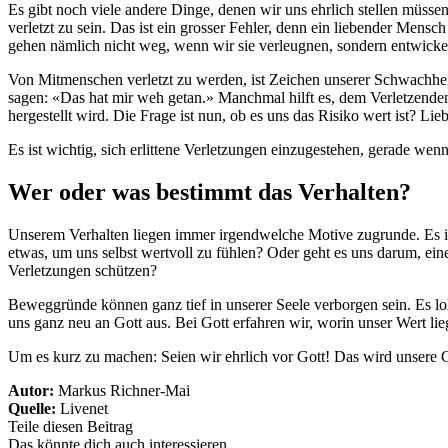
Es gibt noch viele andere Dinge, denen wir uns ehrlich stellen müssen
verletzt zu sein. Das ist ein grosser Fehler, denn ein liebender Mens
gehen nämlich nicht weg, wenn wir sie verleugnen, sondern entwickeln
Von Mitmenschen verletzt zu werden, ist Zeichen unserer Schwachheit
sagen: «Das hat mir weh getan.» Manchmal hilft es, dem Verletzenden
hergestellt wird. Die Frage ist nun, ob es uns das Risiko wert ist? Li
Es ist wichtig, sich erlittene Verletzungen einzugestehen, gerade we
Wer oder was bestimmt das Verhalten?
Unserem Verhalten liegen immer irgendwelche Motive zugrunde. Es is
etwas, um uns selbst wertvoll zu fühlen? Oder geht es uns darum, ei
Verletzungen schützen?
Beweggründe können ganz tief in unserer Seele verborgen sein. Es lo
uns ganz neu an Gott aus. Bei Gott erfahren wir, worin unser Wert li
Um es kurz zu machen: Seien wir ehrlich vor Gott! Das wird unsere 
Autor:
Markus Richner-Mai
Quelle:
Livenet
Teile diesen Beitrag
Das könnte dich auch interessieren