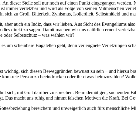
. An dieser Stelle soll nur noch auf einen Punkt eingegangen werden. Nä
ch ist immer verletzbar und wird als Folge von seinen Mitmenschen verle
 sich zu Groll, Bitterkeit, Zynismus, Isoliertheit, Selbstmitleid und 
, aber auch ein Indiz, dass wir lieben. Aus Sicht des Evangeliums also
 dies direkt zu sagen. Damit machen wir uns natürlich erneut verletzb
ebe oder Selbstschutz – was wählen wir?
nn es um scheinbare Bagatellen geht, denn verleugnete Verletzungen sc
t wichtig, sich diesen Beweggründen bewusst zu sein – und hierzu bra
ne konkrete Person zu beeindrucken oder ihr etwas heimzuzahlen? Wolle
hnt sich, mit Gott darüber zu sprechen. Beim demütigen, suchenden Bi
egt. Das macht uns ruhig und nimmt falschen Motiven die Kraft. Bei Gott
Gottesbeziehung bereichern und unweigerlich auch fürs menschliche M