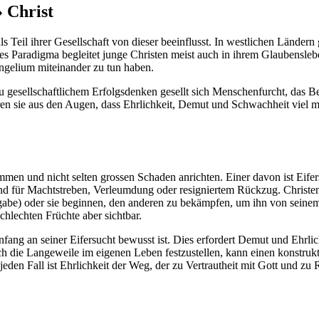
» Christ
Teil ihrer Gesellschaft von dieser beeinflusst. In westlichen Ländern 
 Paradigma begleitet junge Christen meist auch in ihrem Glaubensleben.
ngelium miteinander zu tun haben.
Zu gesellschaftlichem Erfolgsdenken gesellt sich Menschenfurcht, das Be
eren sie aus den Augen, dass Ehrlichkeit, Demut und Schwachheit viel 
mmen und nicht selten grossen Schaden anrichten. Einer davon ist Eifersu
nd für Machtstreben, Verleumdung oder resigniertem Rückzug. Christe
fgabe) oder sie beginnen, den anderen zu bekämpfen, um ihn von seinem
chlechten Früchte aber sichtbar.
fang an seiner Eifersucht bewusst ist. Dies erfordert Demut und Ehrlich
h die Langeweile im eigenen Leben festzustellen, kann einen konstruktiv
eden Fall ist Ehrlichkeit der Weg, der zu Vertrautheit mit Gott und zu R