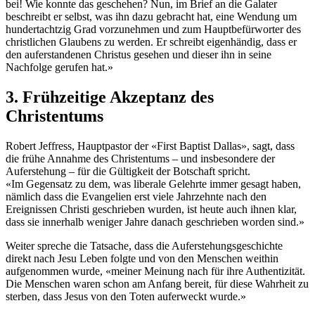
bei! Wie konnte das geschehen? Nun, im Brief an die Galater
beschreibt er selbst, was ihn dazu gebracht hat, eine Wendung um
hundertachtzig Grad vorzunehmen und zum Hauptbefürworter des
christlichen Glaubens zu werden. Er schreibt eigenhändig, dass er
den auferstandenen Christus gesehen und dieser ihn in seine
Nachfolge gerufen hat.»
3. Frühzeitige Akzeptanz des
Christentums
Robert Jeffress, Hauptpastor der «First Baptist Dallas», sagt, dass
die frühe Annahme des Christentums – und insbesondere der
Auferstehung – für die Gültigkeit der Botschaft spricht.
«Im Gegensatz zu dem, was liberale Gelehrte immer gesagt haben,
nämlich dass die Evangelien erst viele Jahrzehnte nach den
Ereignissen Christi geschrieben wurden, ist heute auch ihnen klar,
dass sie innerhalb weniger Jahre danach geschrieben worden sind.»
Weiter spreche die Tatsache, dass die Auferstehungsgeschichte
direkt nach Jesu Leben folgte und von den Menschen weithin
aufgenommen wurde, «meiner Meinung nach für ihre Authentizität.
Die Menschen waren schon am Anfang bereit, für diese Wahrheit zu
sterben, dass Jesus von den Toten auferweckt wurde.»