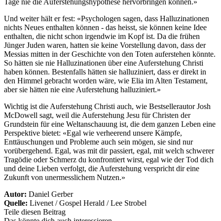
Tage nie die Auferstehungshypothese hervorbringen können.»
Und weiter hält er fest: «Psychologen sagen, dass Halluzinationen
nichts Neues enthalten können - das heisst, sie können keine Idee
enthalten, die nicht schon irgendwie im Kopf ist. Da die frühen
Jünger Juden waren, hatten sie keine Vorstellung davon, dass der
Messias mitten in der Geschichte von den Toten auferstehen könnte.
So hätten sie nie Halluzinationen über eine Auferstehung Christi
haben können. Bestenfalls hätten sie halluziniert, dass er direkt in
den Himmel gebracht worden wäre, wie Elia im Alten Testament,
aber sie hätten nie eine Auferstehung halluziniert.»
Wichtig ist die Auferstehung Christi auch, wie Bestsellerautor Josh
McDowell sagt, weil die Auferstehung Jesu für Christen der
Grundstein für eine Weltanschauung ist, die dem ganzen Leben eine
Perspektive bietet: «Egal wie verheerend unsere Kämpfe,
Enttäuschungen und Probleme auch sein mögen, sie sind nur
vorübergehend. Egal, was mit dir passiert, egal, mit welch schwerer
Tragödie oder Schmerz du konfrontiert wirst, egal wie der Tod dich
und deine Lieben verfolgt, die Auferstehung verspricht dir eine
Zukunft von unermesslichem Nutzen.»
Autor:
Daniel Gerber
Quelle:
Livenet / Gospel Herald / Lee Strobel
Teile diesen Beitrag
Das könnte dich auch interessieren