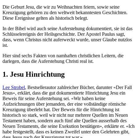
Die Geburt Jesu, die wir zu Weihnachten feiern, sowie seine
Kreuzigung gehören zu den weltweit bekanntesten Geschichten.
Diese Ereignisse gelten als historisch belegt.
In der Bibel wird auch seine Auferstehung dokumentiert, sie ist das
Schlüsselereignis der Heilsgeschichte. Der Apostel Paulus sagt,
dass, wenn Christus nicht auferweckt wurde, unser Glaube nutzlos
ist.
Hier sind sechs Fakten von namhaften christlichen Leitern, die
darlegen, dass die Auferstehung Christi real ist.
1. Jesu Hinrichtung
Lee Strobel
, Bestsellerautor zahlreicher Bücher, darunter «Der Fall
Jesus», erklärt, dass die gut dokumentierte Hinrichtung Jesu ein
Beweis für seine Auferstehung sei. «Wir haben keine
Aufzeichnungen über jemanden, der eine vollständige römische
Kreuzigung überlebt hat. Der Beweis für die Hinrichtung ist
historisch so stark, weil wir nicht nur mehrere Quellen im Neuen
Testament haben, sondern auch fünf alte Quellen ausserhalb des
Neuen Testaments, die seine Exekution bestätigen», erklärte er. «Ich
habe festgestellt, dass es keinen Zweifel unter den Gelehrten gibt,
dass Jesus nach der Kreuzigung tot war.»