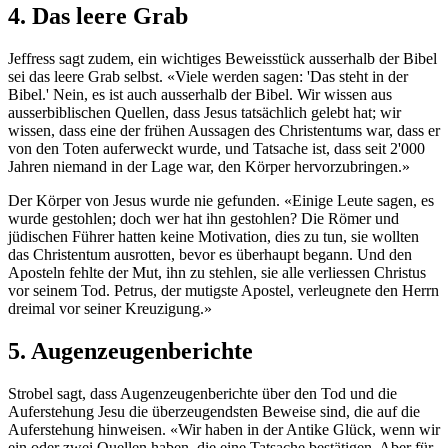
4. Das leere Grab
Jeffress sagt zudem, ein wichtiges Beweisstück ausserhalb der Bibel
sei das leere Grab selbst. «Viele werden sagen: 'Das steht in der
Bibel.' Nein, es ist auch ausserhalb der Bibel. Wir wissen aus
ausserbiblischen Quellen, dass Jesus tatsächlich gelebt hat; wir
wissen, dass eine der frühen Aussagen des Christentums war, dass er
von den Toten auferweckt wurde, und Tatsache ist, dass seit 2'000
Jahren niemand in der Lage war, den Körper hervorzubringen.»
Der Körper von Jesus wurde nie gefunden. «Einige Leute sagen, es
wurde gestohlen; doch wer hat ihn gestohlen? Die Römer und
jüdischen Führer hatten keine Motivation, dies zu tun, sie wollten
das Christentum ausrotten, bevor es überhaupt begann. Und den
Aposteln fehlte der Mut, ihn zu stehlen, sie alle verliessen Christus
vor seinem Tod. Petrus, der mutigste Apostel, verleugnete den Herrn
dreimal vor seiner Kreuzigung.»
5. Augenzeugenberichte
Strobel sagt, dass Augenzeugenberichte über den Tod und die
Auferstehung Jesu die überzeugendsten Beweise sind, die auf die
Auferstehung hinweisen. «Wir haben in der Antike Glück, wenn wir
ein oder zwei Quellen haben, die eine Tatsache bestätigen. Aber für