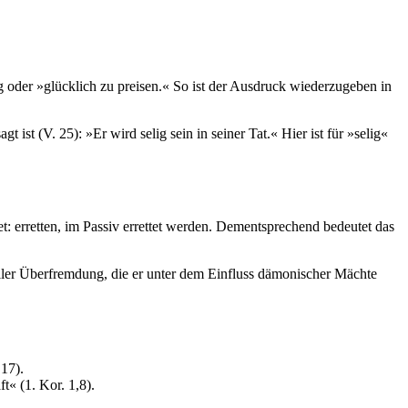
ig oder »glücklich zu preisen.« So ist der Ausdruck wiederzugeben in
ist (V. 25): »Er wird selig sein in seiner Tat.« Hier ist für »selig«
t: erretten, im Passiv errettet werden. Dementsprechend bedeutet das
 aller Überfremdung, die er unter dem Einfluss dämonischer Mächte
,17).
t« (1. Kor. 1,8).