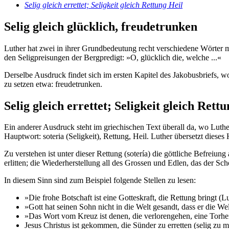
Selig gleich errettet; Seligkeit gleich Rettung Heil
Selig gleich glücklich, freudetrunken
Luther hat zwei in ihrer Grundbedeutung recht verschiedene Wörter mi
den Seligpreisungen der Bergpredigt: »O, glücklich die, welche ...«
Derselbe Ausdruck findet sich im ersten Kapitel des Jakobusbriefs, wo 
zu setzen etwa: freudetrunken.
Selig gleich errettet; Seligkeit gleich Rett
Ein anderer Ausdruck steht im griechischen Text überall da, wo Luthe
Hauptwort: soteria (Seligkeit), Rettung, Heil. Luther übersetzt dieses
Zu verstehen ist unter dieser Rettung (sotería) die göttliche Befrei
erlitten; die Wiederherstellung all des Grossen und Edlen, das der Schö
In diesem Sinn sind zum Beispiel folgende Stellen zu lesen:
»Die frohe Botschaft ist eine Gotteskraft, die Rettung bringt (
»Gott hat seinen Sohn nicht in die Welt gesandt, dass er die Wel
»Das Wort vom Kreuz ist denen, die verlorengehen, eine Torheit. 
Jesus Christus ist gekommen, die Sünder zu erretten (selig zu m