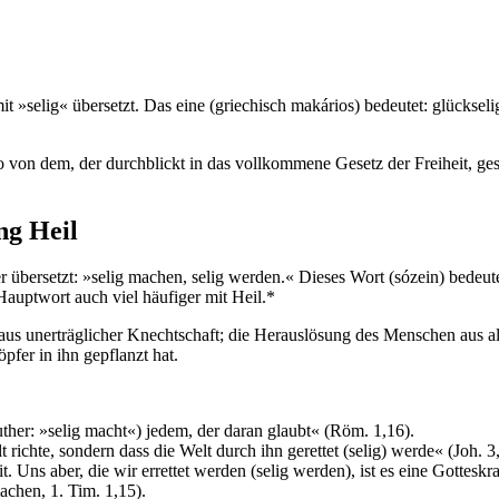
t »selig« übersetzt. Das eine (griechisch makários) bedeutet: glücksel
von dem, der durchblickt in das vollkommene Gesetz der Freiheit, gesagt 
ung Heil
r übersetzt: »selig machen, selig werden.« Dieses Wort (sózein) bedeute
 Hauptwort auch viel häufiger mit Heil.*
ung aus unerträglicher Knechtschaft; die Herauslösung des Menschen aus
pfer in ihn gepflanzt hat.
Luther: »selig macht«) jedem, der daran glaubt« (Röm. 1,16).
t richte, sondern dass die Welt durch ihn gerettet (selig) werde« (Joh. 3
Uns aber, die wir errettet werden (selig werden), ist es eine Gotteskraf
achen, 1. Tim. 1,15).