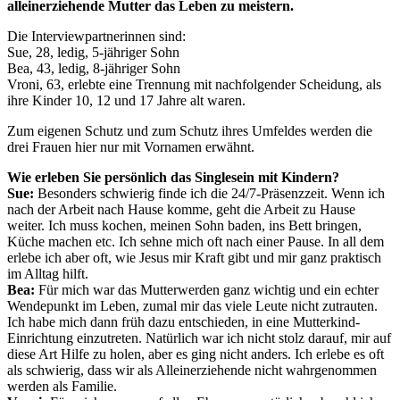
alleinerziehende Mutter das Leben zu meistern.
Die Interviewpartnerinnen sind:
Sue, 28, ledig, 5-jähriger Sohn
Bea, 43, ledig, 8-jähriger Sohn
Vroni, 63, erlebte eine Trennung mit nachfolgender Scheidung, als
ihre Kinder 10, 12 und 17 Jahre alt waren.
Zum eigenen Schutz und zum Schutz ihres Umfeldes werden die
drei Frauen hier nur mit Vornamen erwähnt.
Wie erleben Sie persönlich das Singlesein mit Kindern?
Sue:
Besonders schwierig finde ich die 24/7-Präsenzzeit. Wenn ich
nach der Arbeit nach Hause komme, geht die Arbeit zu Hause
weiter. Ich muss kochen, meinen Sohn baden, ins Bett bringen,
Küche machen etc. Ich sehne mich oft nach einer Pause. In all dem
erlebe ich aber oft, wie Jesus mir Kraft gibt und mir ganz praktisch
im Alltag hilft.
Bea:
Für mich war das Mutterwerden ganz wichtig und ein echter
Wendepunkt im Leben, zumal mir das viele Leute nicht zutrauten.
Ich habe mich dann früh dazu entschieden, in eine Mutterkind-
Einrichtung einzutreten. Natürlich war ich nicht stolz darauf, mir auf
diese Art Hilfe zu holen, aber es ging nicht anders. Ich erlebe es oft
als schwierig, dass wir als Alleinerziehende nicht wahrgenommen
werden als Familie.