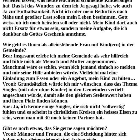
verleiten lassen, was heute leuchtend strahlende Kinderaugen
hat. Das ist das Wunder, zu dem ich Ja gesagt habe, wie auch
Ja zur Enthaltsamkeit. Nicht ich oder mein Bedürfnis nach
Nähe und geteilter Last sollen mein Leben bestimmen. Gott
weiss, ob ich noch heiraten soll oder nicht. Mein Kind darf auch
nicht Ersatz für etwas sein, sondern meine Aufgabe, die ich
dankbar als Gottes Geschenk annehme.
Wie geht es Ihnen als alleinstehende Frau mit Kind(ern) in der
Gemeinde?
Bea:
Insgesamt erlebe ich meine Gemeinde als sehr hilfreich
und fühle mich als Mensch und Mutter angenommen.
Manchmal wäre es schön, wenn sich jemand einfach so melden
und mir seine Hilfe anbieten würde. Vielleicht mal eine
Einladung zum Essen oder ein Angebot, mein Kind zu hüten…
Vroni:
Grundsätzlich würde ich mir wünschen, dass das Thema
Singles (mit oder ohne Kinder) in den Gemeinden vertieft
angeschaut würde, damit alle den gleichen Stellenwert haben
und ihren Platz finden können.
Sue:
Ja, ich kenne einige Singles, die sich nicht 'vollwertig'
fühlen und es scheint in christlichen Kreisen ein heisses Eisen zu
sein, wenn man mit 30 noch keinen Partner hat.
Gibt es noch etwas, das Sie gerne sagen möchten?
Vroni:
Männer und Frauen, die eine Scheidung hinter sich
haben oder alleinerziehend sind, haben viele