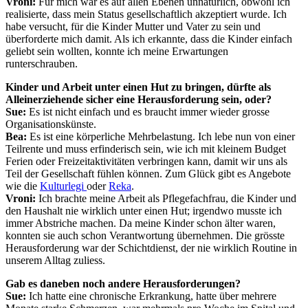
Vroni:
Für mich war es auf allen Ebenen unnatürlich, obwohl ich
realisierte, dass mein Status gesellschaftlich akzeptiert wurde. Ich
habe versucht, für die Kinder Mutter und Vater zu sein und
überforderte mich damit. Als ich erkannte, dass die Kinder einfach
geliebt sein wollten, konnte ich meine Erwartungen
runterschrauben.
Kinder und Arbeit unter einen Hut zu bringen, dürfte als
Alleinerziehende sicher eine Herausforderung sein, oder?
Sue:
Es ist nicht einfach und es braucht immer wieder grosse
Organisationskünste.
Bea:
Es ist eine körperliche Mehrbelastung. Ich lebe nun von einer
Teilrente und muss erfinderisch sein, wie ich mit kleinem Budget
Ferien oder Freizeitaktivitäten verbringen kann, damit wir uns als
Teil der Gesellschaft fühlen können. Zum Glück gibt es Angebote
wie die
Kulturlegi
oder
Reka
.
Vroni:
Ich brachte meine Arbeit als Pflegefachfrau, die Kinder und
den Haushalt nie wirklich unter einen Hut; irgendwo musste ich
immer Abstriche machen. Da meine Kinder schon älter waren,
konnten sie auch schon Verantwortung übernehmen. Die grösste
Herausforderung war der Schichtdienst, der nie wirklich Routine in
unserem Alltag zuliess.
Gab es daneben noch andere Herausforderungen?
Sue:
Ich hatte eine chronische Erkrankung, hatte über mehrere