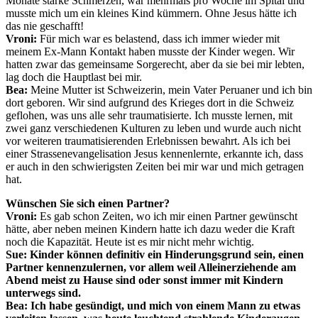
Monate starke Schmerzen, war mehrmals pro Woche im Spital und
musste mich um ein kleines Kind kümmern. Ohne Jesus hätte ich
das nie geschafft!
Vroni:
Für mich war es belastend, dass ich immer wieder mit
meinem Ex-Mann Kontakt haben musste der Kinder wegen. Wir
hatten zwar das gemeinsame Sorgerecht, aber da sie bei mir lebten,
lag doch die Hauptlast bei mir.
Bea:
Meine Mutter ist Schweizerin, mein Vater Peruaner und ich bin
dort geboren. Wir sind aufgrund des Krieges dort in die Schweiz
geflohen, was uns alle sehr traumatisierte. Ich musste lernen, mit
zwei ganz verschiedenen Kulturen zu leben und wurde auch nicht
vor weiteren traumatisierenden Erlebnissen bewahrt. Als ich bei
einer Strassenevangelisation Jesus kennenlernte, erkannte ich, dass
er auch in den schwierigsten Zeiten bei mir war und mich getragen
hat.
Wünschen Sie sich einen Partner?
Vroni:
Es gab schon Zeiten, wo ich mir einen Partner gewünscht
hätte, aber neben meinen Kindern hatte ich dazu weder die Kraft
noch die Kapazität. Heute ist es mir nicht mehr wichtig.
Sue:
Kinder können definitiv ein Hinderungsgrund sein, einen
Partner kennenzulernen, vor allem weil Alleinerziehende am
Abend meist zu Hause sind oder sonst immer mit Kindern
unterwegs sind.
Bea:
Ich habe gesündigt, und mich von einem Mann zu etwas