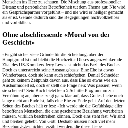
Menschen ins Herz zu schauen. Die Mischung aus professioneller
Distanz und persönlicher Betroffenheit tut dem Thema gut: Nie wird
ein Gesprächspartner vorgeführt – und nie wird er heiliger gemacht
als er ist. Gerade dadurch sind die Begegnungen nachvollziehbar
und vorbildlich.
Ohne abschliessende «Moral von der
Geschicht»
«Es gibt sicher viele Gründe für die Scheidung, aber der
Hauptgrund ist und bleibt die Hochzeit.» Dieses augenzwinkernde
Zitat des US-Komikers Jerry Lewis ist nicht das Fazit des Buches.
Doch es unterstreicht seine Ausgangsbasis: Eine Ehe ist etwas
Wunderbares, doch sie kann auch schiefgehen. Daniel Schneider
geht zu keinem Zeitpunkt davon aus, dass Ehe so etwas wie ein
Auslaufmodell ist, doch er stellt die Frage neu: Was passiert, wenn
sie scheitert? Sein Buch bietet kein 5-Schritte-Programmm zur
Versöhnung an, aber es zeigt ganz klar auf, dass Gottes Liebe noch
lange nicht am Ende ist, falls eine Ehe zu Ende geht. Auf den letzten
Seiten des Buches hält er fest: «Ich werde nie die Gefühlslage aller
betroffenen Menschen, die eine gescheiterte Beziehung verarbeiten
müssen, wirklich beschreiben können. Doch eins steht fest: Wir sind
und bleiben geliebt. Von Gott. Deshalb müssen noch viel mehr
Beziehungsgeschichten erzählt werden, die diese Liebe