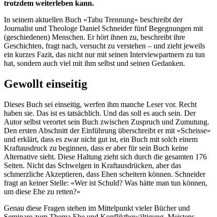
trotzdem weiterleben kann.
In seinem aktuellen Buch «Tabu Trennung» beschreibt der
Journalist und Theologe Daniel Schneider fünf Begegnungen mit
(geschiedenen) Menschen. Er hört ihnen zu, beschreibt ihre
Geschichten, fragt nach, versucht zu verstehen – und zieht jeweils
ein kurzes Fazit, das nicht nur mit seinen Interviewpartnern zu tun
hat, sondern auch viel mit ihm selbst und seinen Gedanken.
Gewollt einseitig
Dieses Buch sei einseitig, werfen ihm manche Leser vor. Recht
haben sie. Das ist es tatsächlich. Und das soll es auch sein. Der
Autor selbst verortet sein Buch zwischen Zuspruch und Zumutung.
Den ersten Abschnitt der Einführung überschreibt er mit «Scheisse»
und erklärt, dass es zwar nicht gut ist, ein Buch mit solch einem
Kraftausdruck zu beginnen, dass er aber für sein Buch keine
Alternative sieht. Diese Haltung zieht sich durch die gesamten 176
Seiten. Nicht das Schwelgen in Kraftausdrücken, aber das
schmerzliche Akzeptieren, dass Ehen scheitern können. Schneider
fragt an keiner Stelle: «Wer ist Schuld? Was hätte man tun können,
um diese Ehe zu retten?»
Genau diese Fragen stehen im Mittelpunkt vieler Bücher und
Seminare zum Thema Ehe und Konfliktbewältigung. Meistens