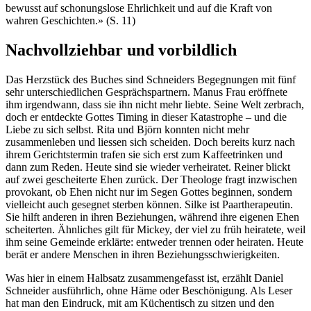
bewusst auf schonungslose Ehrlichkeit und auf die Kraft von
wahren Geschichten.» (S. 11)
Nachvollziehbar und vorbildlich
Das Herzstück des Buches sind Schneiders Begegnungen mit fünf
sehr unterschiedlichen Gesprächspartnern. Manus Frau eröffnete
ihm irgendwann, dass sie ihn nicht mehr liebte. Seine Welt zerbrach,
doch er entdeckte Gottes Timing in dieser Katastrophe – und die
Liebe zu sich selbst. Rita und Björn konnten nicht mehr
zusammenleben und liessen sich scheiden. Doch bereits kurz nach
ihrem Gerichtstermin trafen sie sich erst zum Kaffeetrinken und
dann zum Reden. Heute sind sie wieder verheiratet. Reiner blickt
auf zwei gescheiterte Ehen zurück. Der Theologe fragt inzwischen
provokant, ob Ehen nicht nur im Segen Gottes beginnen, sondern
vielleicht auch gesegnet sterben können. Silke ist Paartherapeutin.
Sie hilft anderen in ihren Beziehungen, während ihre eigenen Ehen
scheiterten. Ähnliches gilt für Mickey, der viel zu früh heiratete, weil
ihm seine Gemeinde erklärte: entweder trennen oder heiraten. Heute
berät er andere Menschen in ihren Beziehungsschwierigkeiten.
Was hier in einem Halbsatz zusammengefasst ist, erzählt Daniel
Schneider ausführlich, ohne Häme oder Beschönigung. Als Leser
hat man den Eindruck, mit am Küchentisch zu sitzen und den