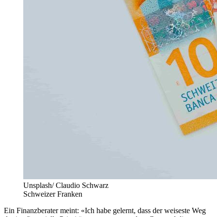
Unsplash/ Claudio Schwarz
Schweizer Franken
Ein Finanzberater meint: «Ich habe gelernt, dass der weiseste Weg