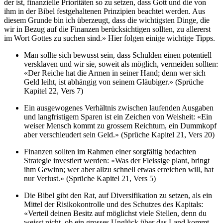
der ist, finanzielle Prioritäten so zu setzen, dass Gott und die von
ihm in der Bibel festgehaltenen Prinzipien beachtet werden. Aus
diesem Grunde bin ich überzeugt, dass die wichtigsten Dinge, die
wir in Bezug auf die Finanzen berücksichtigen sollten, zu allererst
im Wort Gottes zu suchen sind.» Hier folgen einige wichtige Tipps.
Man sollte sich bewusst sein, dass Schulden einen potentiell
versklaven und wir sie, soweit als möglich, vermeiden sollten:
«Der Reiche hat die Armen in seiner Hand; denn wer sich
Geld leiht, ist abhängig von seinem Gläubiger.» (Sprüche
Kapitel 22, Vers 7)
Ein ausgewogenes Verhältnis zwischen laufenden Ausgaben
und langfristigem Sparen ist ein Zeichen von Weisheit: «Ein
weiser Mensch kommt zu grossem Reichtum, ein Dummkopf
aber verschleudert sein Geld.» (Sprüche Kapitel 21, Vers 20)
Finanzen sollten im Rahmen einer sorgfältig bedachten
Strategie investiert werden: «Was der Fleissige plant, bringt
ihm Gewinn; wer aber allzu schnell etwas erreichen will, hat
nur Verlust.» (Sprüche Kapitel 21, Vers 5)
Die Bibel gibt den Rat, auf Diversifikation zu setzen, als ein
Mittel der Risikokontrolle und des Schutzes des Kapitals:
«Verteil deinen Besitz auf möglichst viele Stellen, denn du
weisst nicht, ob ein grosses Unglück über das Land kommt