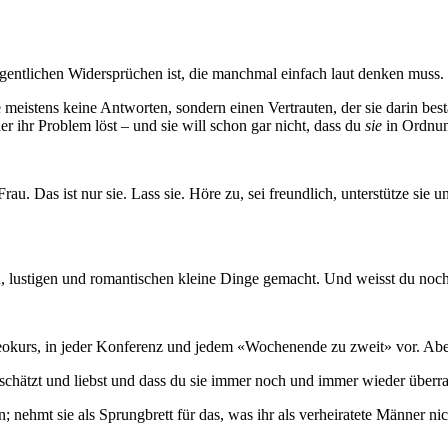
legentlichen Widersprüchen ist, die manchmal einfach laut denken muss.
e meistens keine Antworten, sondern einen Vertrauten, der sie darin bes
er ihr Problem löst – und sie will schon gar nicht, dass du
sie
in Ordnun
. Das ist nur sie. Lass sie. Höre zu, sei freundlich, unterstütze sie und
en, lustigen und romantischen kleine Dinge gemacht. Und weisst du noch,
eokurs, in jeder Konferenz und jedem «Wochenende zu zweit» vor. Abe
ie schätzt und liebst und dass du sie immer noch und immer wieder überra
 nehmt sie als Sprungbrett für das, was ihr als verheiratete Männer nicht