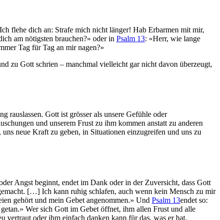
 Ich flehe dich an: Strafe mich nicht länger! Hab Erbarmen mit mir,
dich am nötigsten brauchen?» oder in
Psalm 13
: «Herr, wie lange
Kummer Tag für Tag an mir nagen?»
nd zu Gott schrien – manchmal vielleicht gar nicht davon überzeugt,
ng rauslassen. Gott ist grösser als unsere Gefühle oder
nttäuschungen und unserem Frust zu ihm kommen anstatt zu anderen
 uns neue Kraft zu geben, in Situationen einzugreifen und uns zu
oder Angst beginnt, endet im Dank oder in der Zuversicht, dass Gott
gemacht. […] Ich kann ruhig schlafen, auch wenn kein Mensch zu mir
chreien gehört und mein Gebet angenommen.» Und
Psalm 13
endet so:
 getan.» Wer sich Gott im Gebet öffnet, ihm allen Frust und alle
u vertraut oder ihm einfach danken kann für das, was er hat.