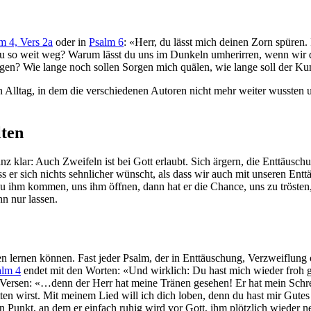
m 4, Vers 2a
oder in
Psalm 6
: «Herr, du lässt mich deinen Zorn spüren.
 du so weit weg? Warum lässt du uns im Dunkeln umherirren, wenn wir 
orgen? Wie lange noch sollen Sorgen mich quälen, wie lange soll der 
 Alltag, in dem die verschiedenen Autoren nicht mehr weiter wussten u
lten
nz klar: Auch Zweifeln ist bei Gott erlaubt. Sich ärgern, die Enttäuschu
ss er sich nichts sehnlicher wünscht, als dass wir auch mit unseren E
u ihm kommen, uns ihm öffnen, dann hat er die Chance, uns zu trösten,
hn nur lassen.
n lernen können. Fast jeder Psalm, der in Enttäuschung, Verzweiflung 
alm 4
endet mit den Worten: «Und wirklich: Du hast mich wieder froh 
en Versen: «…denn der Herr hat meine Tränen gesehen! Er hat mein S
tten wirst. Mit meinem Lied will ich dich loben, denn du hast mir Gutes
n Punkt, an dem er einfach ruhig wird vor Gott, ihm plötzlich wieder ne