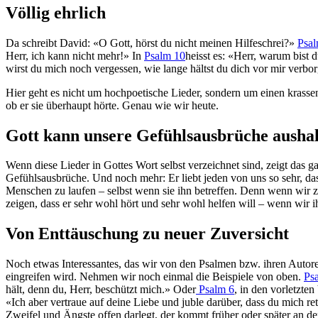
Völlig ehrlich
Da schreibt David: «O Gott, hörst du nicht meinen Hilfeschrei?»
Psal
Herr, ich kann nicht mehr!» In
Psalm 10
heisst es: «Herr, warum bist
wirst du mich noch vergessen, wie lange hältst du dich vor mir verb
Hier geht es nicht um hochpoetische Lieder, sondern um einen krassen
ob er sie überhaupt hörte. Genau wie wir heute.
Gott kann unsere Gefühlsausbrüche ausha
Wenn diese Lieder in Gottes Wort selbst verzeichnet sind, zeigt das ga
Gefühlsausbrüche. Und noch mehr: Er liebt jeden von uns so sehr, da
Menschen zu laufen – selbst wenn sie ihn betreffen. Denn wenn wir z
zeigen, dass er sehr wohl hört und sehr wohl helfen will – wenn wir i
Von Enttäuschung zu neuer Zuversicht
Noch etwas Interessantes, das wir von den Psalmen bzw. ihren Autore
eingreifen wird. Nehmen wir noch einmal die Beispiele von oben.
Ps
hält, denn du, Herr, beschützt mich.» Oder
Psalm 6
, in den vorletzt
«Ich aber vertraue auf deine Liebe und juble darüber, dass du mich re
Zweifel und Ängste offen darlegt, der kommt früher oder später an de