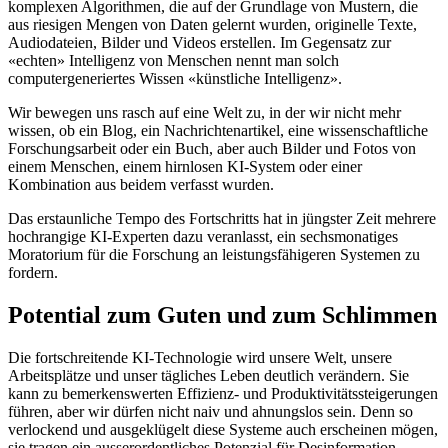
komplexen Algorithmen, die auf der Grundlage von Mustern, die
aus riesigen Mengen von Daten gelernt wurden, originelle Texte,
Audiodateien, Bilder und Videos erstellen. Im Gegensatz zur
«echten» Intelligenz von Menschen nennt man solch
computergeneriertes Wissen «künstliche Intelligenz».
Wir bewegen uns rasch auf eine Welt zu, in der wir nicht mehr
wissen, ob ein Blog, ein Nachrichtenartikel, eine wissenschaftliche
Forschungsarbeit oder ein Buch, aber auch Bilder und Fotos von
einem Menschen, einem hirnlosen KI-System oder einer
Kombination aus beidem verfasst wurden.
Das erstaunliche Tempo des Fortschritts hat in jüngster Zeit mehrere
hochrangige KI-Experten dazu veranlasst, ein sechsmonatiges
Moratorium für die Forschung an leistungsfähigeren Systemen zu
fordern.
Potential zum Guten und zum Schlimmen
Die fortschreitende KI-Technologie wird unsere Welt, unsere
Arbeitsplätze und unser tägliches Leben deutlich verändern. Sie
kann zu bemerkenswerten Effizienz- und Produktivitätssteigerungen
führen, aber wir dürfen nicht naiv und ahnungslos sein. Denn so
verlockend und ausgeklügelt diese Systeme auch erscheinen mögen,
sie tragen ein ausserordentliches Potenzial für Desinformation,