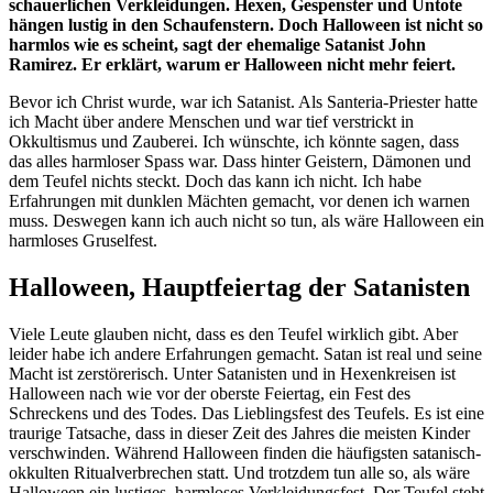
schauerlichen Verkleidungen. Hexen, Gespenster und Untote
hängen lustig in den Schaufenstern. Doch Halloween ist nicht so
harmlos wie es scheint, sagt der ehemalige Satanist John
Ramirez. Er erklärt, warum er Halloween nicht mehr feiert.
Bevor ich Christ wurde, war ich Satanist. Als Santeria-Priester hatte
ich Macht über andere Menschen und war tief verstrickt in
Okkultismus und Zauberei. Ich wünschte, ich könnte sagen, dass
das alles harmloser Spass war. Dass hinter Geistern, Dämonen und
dem Teufel nichts steckt. Doch das kann ich nicht. Ich habe
Erfahrungen mit dunklen Mächten gemacht, vor denen ich warnen
muss. Deswegen kann ich auch nicht so tun, als wäre Halloween ein
harmloses Gruselfest.
Halloween, Hauptfeiertag der Satanisten
Viele Leute glauben nicht, dass es den Teufel wirklich gibt. Aber
leider habe ich andere Erfahrungen gemacht. Satan ist real und seine
Macht ist zerstörerisch. Unter Satanisten und in Hexenkreisen ist
Halloween nach wie vor der oberste Feiertag, ein Fest des
Schreckens und des Todes. Das Lieblingsfest des Teufels. Es ist eine
traurige Tatsache, dass in dieser Zeit des Jahres die meisten Kinder
verschwinden. Während Halloween finden die häufigsten satanisch-
okkulten Ritualverbrechen statt. Und trotzdem tun alle so, als wäre
Halloween ein lustiges, harmloses Verkleidungsfest. Der Teufel steht