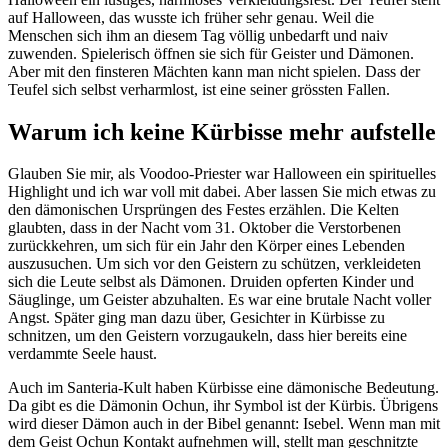
auf Halloween, das wusste ich früher sehr genau. Weil die
Menschen sich ihm an diesem Tag völlig unbedarft und naiv
zuwenden. Spielerisch öffnen sie sich für Geister und Dämonen.
Aber mit den finsteren Mächten kann man nicht spielen. Dass der
Teufel sich selbst verharmlost, ist eine seiner grössten Fallen.
Warum ich keine Kürbisse mehr aufstelle
Glauben Sie mir, als Voodoo-Priester war Halloween ein spirituelles
Highlight und ich war voll mit dabei. Aber lassen Sie mich etwas zu
den dämonischen Ursprüngen des Festes erzählen. Die Kelten
glaubten, dass in der Nacht vom 31. Oktober die Verstorbenen
zurückkehren, um sich für ein Jahr den Körper eines Lebenden
auszusuchen. Um sich vor den Geistern zu schützen, verkleideten
sich die Leute selbst als Dämonen. Druiden opferten Kinder und
Säuglinge, um Geister abzuhalten. Es war eine brutale Nacht voller
Angst. Später ging man dazu über, Gesichter in Kürbisse zu
schnitzen, um den Geistern vorzugaukeln, dass hier bereits eine
verdammte Seele haust.
Auch im Santeria-Kult haben Kürbisse eine dämonische Bedeutung.
Da gibt es die Dämonin Ochun, ihr Symbol ist der Kürbis. Übrigens
wird dieser Dämon auch in der Bibel genannt: Isebel. Wenn man mit
dem Geist Ochun Kontakt aufnehmen will, stellt man geschnitzte