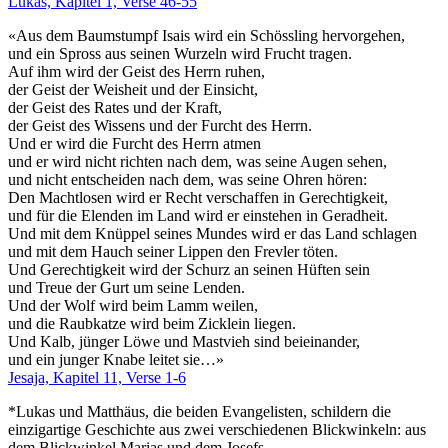
Lukas, Kapitel 1, Verse 46-55
«Aus dem Baumstumpf Isais wird ein Schössling hervorgehen,
und ein Spross aus seinen Wurzeln wird Frucht tragen.
Auf ihm wird der Geist des Herrn ruhen,
der Geist der Weisheit und der Einsicht,
der Geist des Rates und der Kraft,
der Geist des Wissens und der Furcht des Herrn.
Und er wird die Furcht des Herrn atmen
und er wird nicht richten nach dem, was seine Augen sehen,
und nicht entscheiden nach dem, was seine Ohren hören:
Den Machtlosen wird er Recht verschaffen in Gerechtigkeit,
und für die Elenden im Land wird er einstehen in Geradheit.
Und mit dem Knüppel seines Mundes wird er das Land schlagen
und mit dem Hauch seiner Lippen den Frevler töten.
Und Gerechtigkeit wird der Schurz an seinen Hüften sein
und Treue der Gurt um seine Lenden.
Und der Wolf wird beim Lamm weilen,
und die Raubkatze wird beim Zicklein liegen.
Und Kalb, jünger Löwe und Mastvieh sind beieinander,
und ein junger Knabe leitet sie…»
Jesaja, Kapitel 11, Verse 1-6
*Lukas und Matthäus, die beiden Evangelisten, schildern die
einzigartige Geschichte aus zwei verschiedenen Blickwinkeln: aus
dem Blickwinkel Marias und dem Josefs.