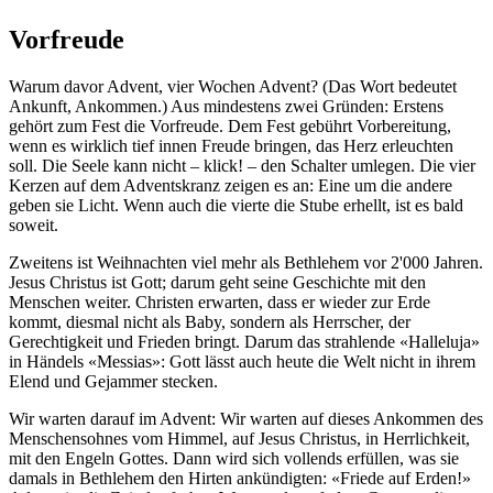
Vorfreude
Warum davor Advent, vier Wochen Advent? (Das Wort bedeutet
Ankunft, Ankommen.) Aus mindestens zwei Gründen: Erstens
gehört zum Fest die Vorfreude. Dem Fest gebührt Vorbereitung,
wenn es wirklich tief innen Freude bringen, das Herz erleuchten
soll. Die Seele kann nicht – klick! – den Schalter umlegen. Die vier
Kerzen auf dem Adventskranz zeigen es an: Eine um die andere
geben sie Licht. Wenn auch die vierte die Stube erhellt, ist es bald
soweit.
Zweitens ist Weihnachten viel mehr als Bethlehem vor 2'000 Jahren.
Jesus Christus ist Gott; darum geht seine Geschichte mit den
Menschen weiter. Christen erwarten, dass er wieder zur Erde
kommt, diesmal nicht als Baby, sondern als Herrscher, der
Gerechtigkeit und Frieden bringt. Darum das strahlende «Halleluja»
in Händels «Messias»: Gott lässt auch heute die Welt nicht in ihrem
Elend und Gejammer stecken.
Wir warten darauf im Advent: Wir warten auf dieses Ankommen des
Menschensohnes vom Himmel, auf Jesus Christus, in Herrlichkeit,
mit den Engeln Gottes. Dann wird sich vollends erfüllen, was sie
damals in Bethlehem den Hirten ankündigten: «Friede auf Erden!»