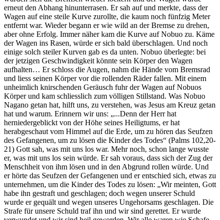
erneut den Ab­hang hinunterrasen. Er sah auf und merkte, dass der
Wagen auf eine steile Kurve zurollte, die kaum noch fünfzig Meter
ent­fernt war. Wieder begann er wie wild an der Bremse zu dre­hen,
aber ohne Erfolg. Immer näher kam die Kurve auf Nobuo zu. Käme
der Wagen ins Rasen, würde er sich bald überschlagen. Und noch
einige solch steiler Kurven gab es da unten. Nobuo überlegte: bei
der jetzigen Geschwindigkeit könnte sein Körper den Wagen
aufhalten… Er schloss die Augen, nahm die Hände vom Bremsrad
und liess seinen Körper vor die rollenden Räder fal­len. Mit einem
unheimlich knirschenden Geräusch fuhr der Wagen auf Nobuos
Körper und kam schliesslich zum völligen Stillstand. Was Nobuo
Nagano getan hat, hilft uns, zu verstehen, was Jesus am Kreuz getan
hat und warum. Erinnern wir uns: „...Denn der Herr hat
herniedergeblickt von der Höhe seines Heiligtums, er hat
herabgeschaut vom Himmel auf die Erde, um zu hören das Seufzen
des Gefangenen, um zu lösen die Kinder des Todes“ (Palms 102,20-
21) Gott sah, was mit uns los war. Mehr noch, schon lange wusste
er, was mit uns los sein würde. Er sah voraus, dass sich der Zug der
Menschheit von ihm lösen und in den Abgrund rollen würde. Und
er hörte das Seufzen der Gefangenen und er entschied sich, etwas zu
unternehmen, um die Kinder des Todes zu lösen: „Wir meinten, Gott
habe ihn gestraft und geschlagen; doch wegen unserer Schuld
wurde er gequält und wegen unseres Ungehorsams geschlagen. Die
Strafe für unsere Schuld traf ihn und wir sind gerettet. Er wurde
verwundet und wir sind heil geworden. Wir alle waren wie Schafe,