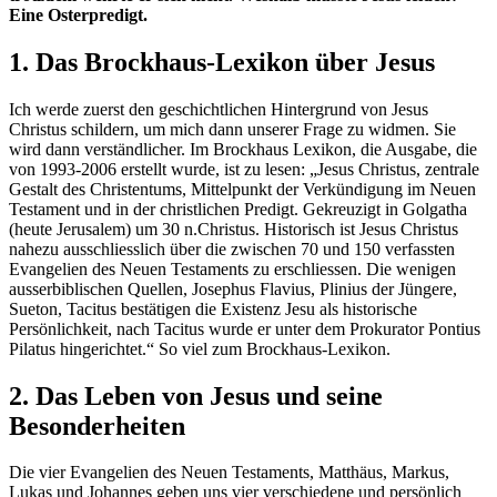
Eine Osterpredigt.
1. Das Brockhaus-Lexikon über Jesus
Ich werde zuerst den geschichtlichen Hintergrund von Jesus
Christus schildern, um mich dann unserer Frage zu widmen. Sie
wird dann verständlicher. Im Brockhaus Lexikon, die Ausgabe, die
von 1993-2006 erstellt wurde, ist zu lesen: „Jesus Christus, zentrale
Gestalt des Christentums, Mittelpunkt der Verkündigung im Neuen
Testament und in der christlichen Predigt. Gekreuzigt in Golgatha
(heute Jerusalem) um 30 n.Christus. Historisch ist Jesus Christus
nahezu ausschliesslich über die zwischen 70 und 150 verfassten
Evangelien des Neuen Testaments zu erschliessen. Die wenigen
ausserbiblischen Quellen, Josephus Flavius, Plinius der Jüngere,
Sueton, Tacitus bestätigen die Existenz Jesu als historische
Persönlichkeit, nach Tacitus wurde er unter dem Prokurator Pontius
Pilatus hingerichtet.“ So viel zum Brockhaus-Lexikon.
2. Das Leben von Jesus und seine
Besonderheiten
Die vier Evangelien des Neuen Testaments, Matthäus, Markus,
Lukas und Johannes geben uns vier verschiedene und persönlich