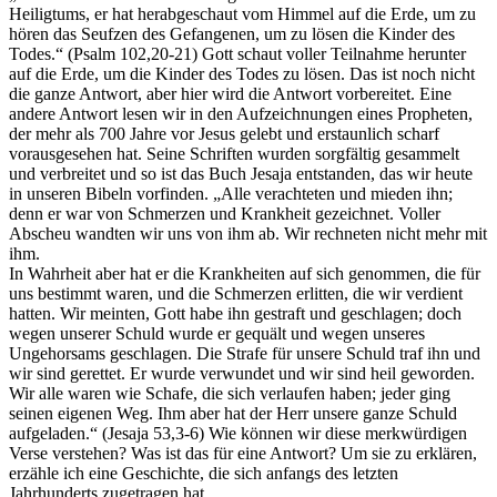
Heiligtums, er hat herabgeschaut vom Himmel auf die Erde, um zu
hören das Seufzen des Gefangenen, um zu lösen die Kinder des
Todes.“ (Psalm 102,20-21) Gott schaut voller Teilnahme herunter
auf die Erde, um die Kinder des Todes zu lösen. Das ist noch nicht
die ganze Antwort, aber hier wird die Antwort vorbereitet. Eine
andere Antwort lesen wir in den Aufzeichnungen eines Propheten,
der mehr als 700 Jahre vor Jesus gelebt und erstaunlich scharf
vorausgesehen hat. Seine Schriften wurden sorgfältig gesammelt
und verbreitet und so ist das Buch Jesaja entstanden, das wir heute
in unseren Bibeln vorfinden. „Alle verachteten und mieden ihn;
denn er war von Schmerzen und Krankheit gezeichnet. Voller
Abscheu wandten wir uns von ihm ab. Wir rechneten nicht mehr mit
ihm.
In Wahrheit aber hat er die Krankheiten auf sich genommen, die für
uns bestimmt waren, und die Schmerzen erlitten, die wir verdient
hatten. Wir meinten, Gott habe ihn gestraft und geschlagen; doch
wegen unserer Schuld wurde er gequält und wegen unseres
Ungehorsams geschlagen. Die Strafe für unsere Schuld traf ihn und
wir sind gerettet. Er wurde verwundet und wir sind heil geworden.
Wir alle waren wie Schafe, die sich verlaufen haben; jeder ging
seinen eigenen Weg. Ihm aber hat der Herr unsere ganze Schuld
aufgeladen.“ (Jesaja 53,3-6) Wie können wir diese merkwürdigen
Verse verstehen? Was ist das für eine Antwort? Um sie zu erklären,
erzähle ich eine Geschichte, die sich anfangs des letzten
Jahrhunderts zugetragen hat