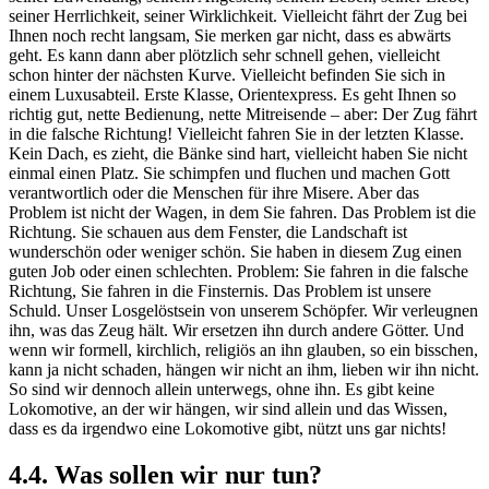
seiner Herrlichkeit, seiner Wirklichkeit. Vielleicht fährt der Zug bei
Ihnen noch recht langsam, Sie merken gar nicht, dass es abwärts
geht. Es kann dann aber plötzlich sehr schnell gehen, vielleicht
schon hinter der nächsten Kurve. Vielleicht befinden Sie sich in
einem Luxusabteil. Erste Klasse, Orientexpress. Es geht Ihnen so
richtig gut, nette Bedienung, nette Mitreisende – aber: Der Zug fährt
in die falsche Richtung! Vielleicht fahren Sie in der letzten Klasse.
Kein Dach, es zieht, die Bänke sind hart, vielleicht haben Sie nicht
einmal einen Platz. Sie schimpfen und fluchen und machen Gott
verantwortlich oder die Menschen für ihre Misere. Aber das
Problem ist nicht der Wagen, in dem Sie fahren. Das Problem ist die
Richtung. Sie schauen aus dem Fenster, die Landschaft ist
wunderschön oder weniger schön. Sie haben in diesem Zug einen
guten Job oder einen schlechten. Problem: Sie fahren in die falsche
Richtung, Sie fahren in die Finsternis. Das Problem ist unsere
Schuld. Unser Losgelöstsein von unserem Schöpfer. Wir verleugnen
ihn, was das Zeug hält. Wir ersetzen ihn durch andere Götter. Und
wenn wir formell, kirchlich, religiös an ihn glauben, so ein bisschen,
kann ja nicht schaden, hängen wir nicht an ihm, lieben wir ihn nicht.
So sind wir dennoch allein unterwegs, ohne ihn. Es gibt keine
Lokomotive, an der wir hängen, wir sind allein und das Wissen,
dass es da irgendwo eine Lokomotive gibt, nützt uns gar nichts!
4.4. Was sollen wir nur tun?