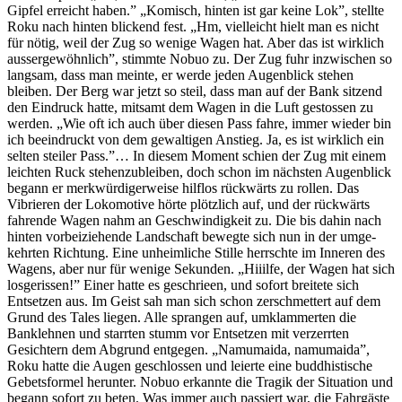
Gipfel erreicht haben.” „Komisch, hinten ist gar keine Lok”, stellte
Roku nach hinten blickend fest. „Hm, vielleicht hielt man es nicht
für nötig, weil der Zug so wenige Wagen hat. Aber das ist wirklich
aussergewöhnlich”, stimmte Nobuo zu. Der Zug fuhr inzwischen so
langsam, dass man meinte, er werde jeden Augenblick stehen
bleiben. Der Berg war jetzt so steil, dass man auf der Bank sitzend
den Eindruck hatte, mitsamt dem Wagen in die Luft gestossen zu
werden. „Wie oft ich auch über diesen Pass fahre, immer wieder bin
ich beeindruckt von dem gewaltigen Anstieg. Ja, es ist wirklich ein
selten steiler Pass.”… In diesem Mo­ment schien der Zug mit einem
leichten Ruck stehenzublei­ben, doch schon im nächsten Augenblick
begann er merk­würdigerweise hilflos rückwärts zu rollen. Das
Vibrieren der Lokomotive hörte plötzlich auf, und der rückwärts
fahrende Wagen nahm an Geschwindigkeit zu. Die bis dahin nach
hin­ten vorbeiziehende Landschaft bewegte sich nun in der umge­
kehrten Richtung. Eine unheimliche Stille herrschte im Inneren des
Wagens, aber nur für wenige Sekunden. „Hiiilfe, der Wagen hat sich
losgerissen!” Einer hatte es ge­schrieen, und sofort breitete sich
Entsetzen aus. Im Geist sah man sich schon zerschmettert auf dem
Grund des Tales liegen. Alle sprangen auf, umklammerten die
Banklehnen und starr­ten stumm vor Entsetzen mit verzerrten
Gesichtern dem Ab­grund entgegen. „Namumaida, namumaida”,
Roku hatte die Augen ge­schlossen und leierte eine buddhistische
Gebetsformel herun­ter. Nobuo erkannte die Tragik der Situation und
begann sofort zu beten. Was immer auch passiert war, die Fahrgäste