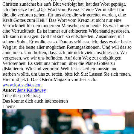
Christen zunächst bis aufs Blut verfolgt hat, hat das Wort geprägt,
ich übersetze frei: „Das Wort vom Kreuz ist eine Verrücktheit für
die, die verloren gehen, für uns aber, die wir gerettet werden, eine
Kraft Gottes zum Heil.“ Das Wort vom Kreuz ist nicht nur eine
Verrücktheit für den modernen Menschen von heute. Es war immer
eine Verrücktheit. Es ist immer auf erbitterten Widerstand gestossen.
Ich kann nur sagen: Gott hat sich so entschieden. Zusammen mit
seinem Sohn. Er wollte es so. Daraus schliesse ich, dass es der beste
Weg ist, die beste aller möglichen Rettungsaktionen. Und will das so
annehmen. Und hoffen, dass sich mir noch viele anschliessen. Wir
vergessen, wo wir uns befinden. Auf dem Weg zur endgültigen
Verlorenheit. Es steht uns nicht an, über die Pläne Gottes zu
diskutieren. Wir sind verloren! Weil Jesus sterben musste und
sterben wollte, um uns zu retten, bitte ich Sie: Lassen Sie sich retten.
Hier und jetzt! Das Ostern-Magazin von Jesus.ch:
www.jesus.ch/ostern
Autor:
Jens Kaldewey
Teile diesen Beitrag
Das könnte dich auch interessieren
Thema