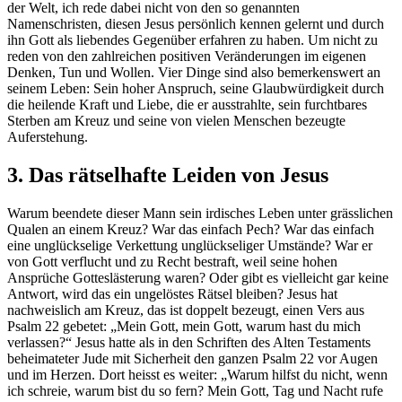
der Welt, ich rede dabei nicht von den so genannten
Namenschristen, diesen Jesus persönlich kennen gelernt und durch
ihn Gott als liebendes Gegenüber erfahren zu haben. Um nicht zu
reden von den zahlreichen positiven Veränderungen im eigenen
Denken, Tun und Wollen. Vier Dinge sind also bemerkenswert an
seinem Leben: Sein hoher Anspruch, seine Glaubwürdigkeit durch
die heilende Kraft und Liebe, die er ausstrahlte, sein furchtbares
Sterben am Kreuz und seine von vielen Menschen bezeugte
Auferstehung.
3. Das rätselhafte Leiden von Jesus
Warum beendete dieser Mann sein irdisches Leben unter grässlichen
Qualen an einem Kreuz? War das einfach Pech? War das einfach
eine unglückselige Verkettung unglückseliger Umstände? War er
von Gott verflucht und zu Recht bestraft, weil seine hohen
Ansprüche Gotteslästerung waren? Oder gibt es vielleicht gar keine
Antwort, wird das ein ungelöstes Rätsel bleiben? Jesus hat
nachweislich am Kreuz, das ist doppelt bezeugt, einen Vers aus
Psalm 22 gebetet: „Mein Gott, mein Gott, warum hast du mich
verlassen?“ Jesus hatte als in den Schriften des Alten Testaments
beheimateter Jude mit Sicherheit den ganzen Psalm 22 vor Augen
und im Herzen. Dort heisst es weiter: „Warum hilfst du nicht, wenn
ich schreie, warum bist du so fern? Mein Gott, Tag und Nacht rufe