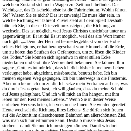
welchem Zustand sich mein Wagen zur Zeit noch befindet. Das
Wichtigste, das Entscheidendste ist die Fahrtrichtung. Wohin fahren
Sie? Wissen Sie es nicht? Das ist zuwenig! Es muss klar sein, in
welche Richtung wir fahren! Zuviel steht auf dem Spiel! Deshalb
bitte ich Sie, in dieser Osterzeit umzusteigen, die Richtung zu
wechseln. Das ist möglich, weil Jesus Christus unsichtbar unter uns
gegenwärtig ist. Er ist da! Es ist möglich, weil das alte Wort immer
noch gilt: „...Denn der Herr hat herniedergeblickt von der Höhe
seines Heiligtums, er hat herabgeschaut vom Himmel auf die Erde,
um zu hören das Seufzen des Gefangenen, um zu lösen die Kinder
des Todes.“ Sie können sich irgendwo in einer stillen Ecke
niederknien und Gott ihre Verlorenheit bekennen. Sie können Ihm
sagen: „Gott, es tut mir leid, dass ich dich bisher in meinem Leben
verleugnet habe, abgelehnt, missbraucht, benutzt habe. Ich bin
meinen eigenen Weg gegangen. Ich bin unterwegs in die Finsternis.
Aber nun kehre ich um zu dir. Ich setze mein Vertrauen auf das, was
du durch Jesus getan hast, ich will glauben, dass du meine Schuld
auf Jesus gelegt hast. Und ich will mich an ihn hängen, mit ihm
leben für den Rest meines Lebens.“ Wenn Sie in dieser Weise
ehrlichen Herzens beten, ich verspreche Ihnen: Sie werden gerettet!
Heute wechselt die Richtung Ihres Lebens. Sie dürfen sich freuen
auf die Ankunft im allerschönsten Bahnhof, am allerschönsten Ziel,
was man sich nur erträumen kann. Deshalb musste also Jesus
sterben – damit Sie und ich umsteigen können. Damit wir dort
ankommen, wo wir im tiefsten Herzen eigentlich ankommen