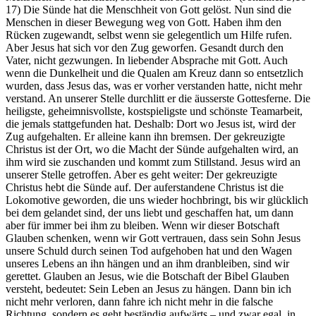
17) Die Sünde hat die Menschheit von Gott gelöst. Nun sind die
Menschen in dieser Bewegung weg von Gott. Haben ihm den
Rücken zugewandt, selbst wenn sie gelegentlich um Hilfe rufen.
Aber Jesus hat sich vor den Zug geworfen. Gesandt durch den
Vater, nicht gezwungen. In liebender Absprache mit Gott. Auch
wenn die Dunkelheit und die Qualen am Kreuz dann so entsetzlich
wurden, dass Jesus das, was er vorher verstanden hatte, nicht mehr
verstand. An unserer Stelle durchlitt er die äusserste Gottesferne. Die
heiligste, geheimnisvollste, kostspieligste und schönste Teamarbeit,
die jemals stattgefunden hat. Deshalb: Dort wo Jesus ist, wird der
Zug aufgehalten. Er alleine kann ihn bremsen. Der gekreuzigte
Christus ist der Ort, wo die Macht der Sünde aufgehalten wird, an
ihm wird sie zuschanden und kommt zum Stillstand. Jesus wird an
unserer Stelle getroffen. Aber es geht weiter: Der gekreuzigte
Christus hebt die Sünde auf. Der auferstandene Christus ist die
Lokomotive geworden, die uns wieder hochbringt, bis wir glücklich
bei dem gelandet sind, der uns liebt und geschaffen hat, um dann
aber für immer bei ihm zu bleiben. Wenn wir dieser Botschaft
Glauben schenken, wenn wir Gott vertrauen, dass sein Sohn Jesus
unsere Schuld durch seinen Tod aufgehoben hat und den Wagen
unseres Lebens an ihn hängen und an ihm dranbleiben, sind wir
gerettet. Glauben an Jesus, wie die Botschaft der Bibel Glauben
versteht, bedeutet: Sein Leben an Jesus zu hängen. Dann bin ich
nicht mehr verloren, dann fahre ich nicht mehr in die falsche
Richtung, sondern es geht beständig aufwärts – und zwar egal, in