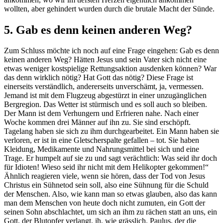
wollten, aber gehindert wurden durch die brutale Macht der Sünde.
5. Gab es denn keinen anderen Weg?
Zum Schluss möchte ich noch auf eine Frage eingehen: Gab es denn
keinen anderen Weg? Hätten Jesus und sein Vater sich nicht eine
etwas weniger kostspielige Rettungsaktion ausdenken können? War
das denn wirklich nötig? Hat Gott das nötig? Diese Frage ist
einerseits verständlich, andererseits unverschämt, ja, vermessen.
Jemand ist mit dem Flugzeug abgestürzt in einer unzugänglichen
Bergregion. Das Wetter ist stürmisch und es soll auch so bleiben.
Der Mann ist dem Verhungern und Erfrieren nahe. Nach einer
Woche kommen drei Männer auf ihn zu. Sie sind erschöpft.
Tagelang haben sie sich zu ihm durchgearbeitet. Ein Mann haben sie
verloren, er ist in eine Gletscherspalte gefallen – tot. Sie haben
Kleidung, Medikamente und Nahrungsmittel bei sich und eine
Trage. Er humpelt auf sie zu und sagt verächtlich: Was seid ihr doch
für Idioten! Wieso seid ihr nicht mit dem Helikopter gekommen!“
Ähnlich reagieren viele, wenn sie hören, dass der Tod von Jesus
Christus ein Sühnetod sein soll, also eine Sühnung für die Schuld
der Menschen. Also, wie kann man so etwas glauben, also das kann
man dem Menschen von heute doch nicht zumuten, ein Gott der
seinen Sohn abschlachtet, um sich an ihm zu rächen statt an uns, ein
Gott, der Blutopfer verlangt, ih, wie grässlich. Paulus, der die