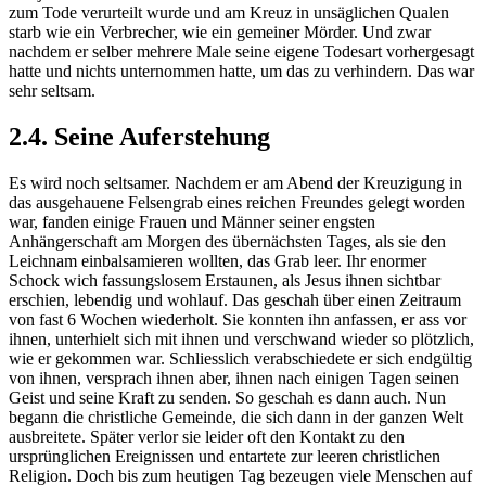
zum Tode verurteilt wurde und am Kreuz in unsäglichen Qualen
starb wie ein Verbrecher, wie ein gemeiner Mörder. Und zwar
nachdem er selber mehrere Male seine eigene Todesart vorhergesagt
hatte und nichts unternommen hatte, um das zu verhindern. Das war
sehr seltsam.
2.4. Seine Auferstehung
Es wird noch seltsamer. Nachdem er am Abend der Kreuzigung in
das ausgehauene Felsengrab eines reichen Freundes gelegt worden
war, fanden einige Frauen und Männer seiner engsten
Anhängerschaft am Morgen des übernächsten Tages, als sie den
Leichnam einbalsamieren wollten, das Grab leer. Ihr enormer
Schock wich fassungslosem Erstaunen, als Jesus ihnen sichtbar
erschien, lebendig und wohlauf. Das geschah über einen Zeitraum
von fast 6 Wochen wiederholt. Sie konnten ihn anfassen, er ass vor
ihnen, unterhielt sich mit ihnen und verschwand wieder so plötzlich,
wie er gekommen war. Schliesslich verabschiedete er sich endgültig
von ihnen, versprach ihnen aber, ihnen nach einigen Tagen seinen
Geist und seine Kraft zu senden. So geschah es dann auch. Nun
begann die christliche Gemeinde, die sich dann in der ganzen Welt
ausbreitete. Später verlor sie leider oft den Kontakt zu den
ursprünglichen Ereignissen und entartete zur leeren christlichen
Religion. Doch bis zum heutigen Tag bezeugen viele Menschen auf