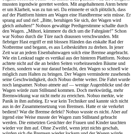
mussten irgendwie gerettet werden. Mit angehaltenem Atem betete
er um Klarheit, was zu tun sei. Da erinnerte er sich plötzlich, dass
auf der Plattform hinten am Wagen eine Handbremse sein müsse. Er
sprang auf und rief: „Bitte, beruhigen Sie sich, der Wagen wird
gleich anhal­ten!” Nobuos gewaltige Predigerstimme schallte durch
den Wagen. „Mihori, kümmere du dich um die Fahrgäste!” Schon
war Nobuo durch die Türe nach draussen verschwunden. Mit
fiebriger Hast ergriff er mit blossen Händen das eiskal­te Rad der
Notbremse und begann, es aus Leibeskräften zu drehen. In jener
Zeit war an jedem Eisenbahnwagen solch eine Bremse angebracht.
Wie ein Lenkrad ragte es vertikal aus der hinteren Plattform. Nobuo
achtete nicht auf die an beiden Seiten vorbeirasenden Bäume und
Felsen, sondern war nur darauf bedacht, den Wagen so schnell wie
möglich zum Halten zu bringen. Der Wagen verminderte zusehends
seine Geschwindigkeit, doch Nobuo drehte weiter. Die Fahrt wurde
noch langsamer. Nobuo atmete auf — wenige Augenblicke und der
Wagen würde zum Stillstand kommen. Doch merkwürdig, mehr
Bremswirkung war nicht mehr zu erreichen. Nobuo merkte, wie
Panik in ihm aufstieg. Er war kein Tech­niker und kannte sich nicht
aus in der Zusammensetzung von Bremsen. Hatte er sie verkehrt
bedient? War die Bremse de­fekt? Nobuo wusste es nicht. Aber auf
irgend eine Weise musste der Wagen zum Stillstand gebracht
werden. Die entsetzten Gesichter der Frauen und Kinder tauchten
wieder vor ihm auf. Ohne Zweifel, wenn jetzt nichts geschah,
würden sich die Bremsen wieder lockern und der Wagen würde