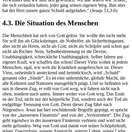
die sich verlaufen haben; jeder ging seinen eigenen Weg. Ihm aber
hat der Herr unsere ganze Schuld aufgeladen.“ (Jesaja 53,3-6)
4.3. Die Situation des Menschen
Die Menschheit hat sich von Gott gelöst. Sie wollte ihn nicht mehr.
Sie will ihn als Glücksbringer, als Nothelfer, als Sicherheitsgarant,
aber nicht als Herrn, nicht als Gott, nicht als Schöpfer und schon gar
nicht als Richter. Nein, Selbstbestimmung ist die Devise,
Unabhängigkeit, schreckliche Unabhängigkeit. Selber fahren aus
eigener Kraft, wir schaffen das schon! Dieser Virus wohnt in jedem
Menschen, egal, wie weit die Krankheit ausgebrochen ist. Dieser
Virus, unheimlich ansteckend und heimtückisch, wird „Schuld“
genannt oder „Sünde“. Es ist eine unheimliche, globale Macht, die
alle Kulturen und Nationen massgeblich prägt. Und so befinden wir
uns in diesem Zug, er rollt von Gott weg, wir fahren nicht nach
oben, sondern nach unten. Immer weiter von Gott weg. Das Ende
ist der Tod, nicht nur der körperliche Tod, sondern auch der Tod als
endgültige Trennung von Gott. Denn dieser Zug fährt nach
Nirgendwo. Jesus hat hier erschütternde Begriffe geprägt, er spricht
von der „äussersten Finsternis“ und von der „Verlorenheit“. Der Zug
geht irgendwo in der äussersten Finsternis verloren und wird nicht
mehr gefunden. Weg von Gott und damit von seiner Schöpferkraft,
seiner Zuwendung, seinem Angesicht, seinem Leben, seiner Liebe,