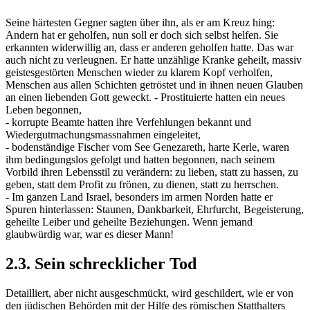
Seine härtesten Gegner sagten über ihn, als er am Kreuz hing:
Andern hat er geholfen, nun soll er doch sich selbst helfen. Sie
erkannten widerwillig an, dass er anderen geholfen hatte. Das war
auch nicht zu verleugnen. Er hatte unzählige Kranke geheilt, massiv
geistesgestörten Menschen wieder zu klarem Kopf verholfen,
Menschen aus allen Schichten getröstet und in ihnen neuen Glauben
an einen liebenden Gott geweckt. - Prostituierte hatten ein neues
Leben begonnen,
- korrupte Beamte hatten ihre Verfehlungen bekannt und
Wiedergutmachungsmassnahmen eingeleitet,
- bodenständige Fischer vom See Genezareth, harte Kerle, waren
ihm bedingungslos gefolgt und hatten begonnen, nach seinem
Vorbild ihren Lebensstil zu verändern: zu lieben, statt zu hassen, zu
geben, statt dem Profit zu frönen, zu dienen, statt zu herrschen.
- Im ganzen Land Israel, besonders im armen Norden hatte er
Spuren hinterlassen: Staunen, Dankbarkeit, Ehrfurcht, Begeisterung,
geheilte Leiber und geheilte Beziehungen. Wenn jemand
glaubwürdig war, war es dieser Mann!
2.3. Sein schrecklicher Tod
Detailliert, aber nicht ausgeschmückt, wird geschildert, wie er von
den jüdischen Behörden mit der Hilfe des römischen Statthalters