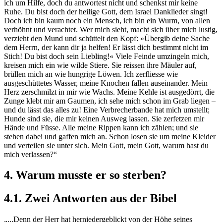
ich um Hilfe, doch du antwortest nicht und schenkst mir keine
Ruhe. Du bist doch der heilige Gott, dem Israel Danklieder singt!
Doch ich bin kaum noch ein Mensch, ich bin ein Wurm, von allen
verhöhnt und verachtet. Wer mich sieht, macht sich über mich lustig,
verzieht den Mund und schüttelt den Kopf: »Übergib deine Sache
dem Herrn, der kann dir ja helfen! Er lässt dich bestimmt nicht im
Stich! Du bist doch sein Liebling!« Viele Feinde umzingeln mich,
kreisen mich ein wie wilde Stiere. Sie reissen ihre Mäuler auf,
brüllen mich an wie hungrige Löwen. Ich zerfliesse wie
ausgeschüttetes Wasser, meine Knochen fallen auseinander. Mein
Herz zerschmilzt in mir wie Wachs. Meine Kehle ist ausgedörrt, die
Zunge klebt mir am Gaumen, ich sehe mich schon im Grab liegen –
und du lässt das alles zu! Eine Verbrecherbande hat mich umstellt;
Hunde sind sie, die mir keinen Ausweg lassen. Sie zerfetzen mir
Hände und Füsse. Alle meine Rippen kann ich zählen; und sie
stehen dabei und gaffen mich an. Schon losen sie um meine Kleider
und verteilen sie unter sich. Mein Gott, mein Gott, warum hast du
mich verlassen?“
4. Warum musste er so sterben?
4.1. Zwei Antworten aus der Bibel
„...Denn der Herr hat herniedergeblickt von der Höhe seines