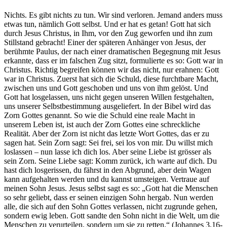
Nichts. Es gibt nichts zu tun. Wir sind verloren. Jemand anders muss
etwas tun, nämlich Gott selbst. Und er hat es getan! Gott hat sich
durch Jesus Christus, in Ihm, vor den Zug geworfen und ihn zum
Stillstand gebracht! Einer der späteren Anhänger von Jesus, der
berühmte Paulus, der nach einer dramatischen Begegnung mit Jesus
erkannte, dass er im falschen Zug sitzt, formulierte es so: Gott war in
Christus. Richtig begreifen können wir das nicht, nur erahnen: Gott
war in Christus. Zuerst hat sich die Schuld, diese furchtbare Macht,
zwischen uns und Gott geschoben und uns von ihm gelöst. Und
Gott hat losgelassen, uns nicht gegen unseren Willen festgehalten,
uns unserer Selbstbestimmung ausgeliefert. In der Bibel wird das
Zorn Gottes genannt. So wie die Schuld eine reale Macht in
unserem Leben ist, ist auch der Zorn Gottes eine schreckliche
Realität. Aber der Zorn ist nicht das letzte Wort Gottes, das er zu
sagen hat. Sein Zorn sagt: Sei frei, sei los von mir. Du willst mich
loslassen – nun lasse ich dich los. Aber seine Liebe ist grösser als
sein Zorn. Seine Liebe sagt: Komm zurück, ich warte auf dich. Du
hast dich losgerissen, du fährst in den Abgrund, aber dein Wagen
kann aufgehalten werden und du kannst umsteigen. Vertraue auf
meinen Sohn Jesus. Jesus selbst sagt es so: „Gott hat die Menschen
so sehr geliebt, dass er seinen einzigen Sohn hergab. Nun werden
alle, die sich auf den Sohn Gottes verlassen, nicht zugrunde gehen,
sondern ewig leben. Gott sandte den Sohn nicht in die Welt, um die
Menschen zu verurteilen, sondern um sie zu retten.“ (Johannes 3,16-