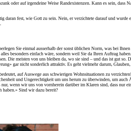
krank oder auf irgendeine Weise Randexistenzen. Kann es sein, dass N
chtig daran fest, wie Gott zu sein. Nein, er verzichtete darauf und wu
.
rlegen Sie einmal ausserhalb der sonst üblichen Norm, was bei Ihnen «d
 alles besonders einfach wäre, sondern weil Sie da Ihren Auftrag habe
en. Die meisten von uns bleiben da, wo sie sind – und das ist gut so.
rung» gar nicht sonderlich attraktiv. Es geht vielmehr darum, Glaube
s bedeutet, auf Auswege aus schwierigen Wohnsituationen zu verzichte
ebrochenheit und Ungerechtigkeit um uns herum zu überwinden, um auch
s nur, wenn wir uns von vornherein darüber im Klaren sind, dass nur e
h haben.» Sind wir dazu bereit?