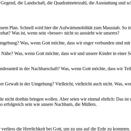
egend, die Landschaft, die Quadratmeterzahl, die Ausstattung und sch
einem Plan. Schnell wird hier die Aufwärtsmobilität zum Massstab. So i
hat? Was ist, wenn sein «besser» nicht so aussieht wie unseres?
n Umgebung? Was, wenn Gott möchte, dass wir enger verbunden sind mi
der Nähe? Was, wenn Gott möchte, dass wir und unsere Kinder in einer 
länderanteil in der Nachbarschaft? Was, wenn Gott möchte, dass wir Te
oder Gewalt in der Umgebung? Vielleicht, vielleicht auch nicht. Was, w
ie nicht dorthin bringen wollen. Aber seien wir einmal ehrlich: Das is
 erfolgreich sein wie unsere Nachbarn, die Müllers.
 Er verliess die Herrlichkeit bei Gott, um zu uns auf die Erde zu komm